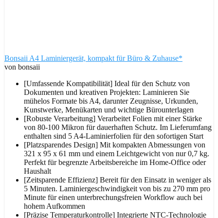
Bonsaii A4 Laminiergerät, kompakt für Büro & Zuhause*
von bonsaii
[Umfassende Kompatibilität] Ideal für den Schutz von
Dokumenten und kreativen Projekten: Laminieren Sie
mühelos Formate bis A4, darunter Zeugnisse, Urkunden,
Kunstwerke, Menükarten und wichtige Bürounterlagen
[Robuste Verarbeitung] Verarbeitet Folien mit einer Stärke
von 80-100 Mikron für dauerhaften Schutz. Im Lieferumfang
enthalten sind 5 A4-Laminierfolien für den sofortigen Start
[Platzsparendes Design] Mit kompakten Abmessungen von
321 x 95 x 61 mm und einem Leichtgewicht von nur 0,7 kg.
Perfekt für begrenzte Arbeitsbereiche im Home-Office oder
Haushalt
[Zeitsparende Effizienz] Bereit für den Einsatz in weniger als
5 Minuten. Laminiergeschwindigkeit von bis zu 270 mm pro
Minute für einen unterbrechungsfreien Workflow auch bei
hohem Aufkommen
[Präzise Temperaturkontrolle] Integrierte NTC-Technologie