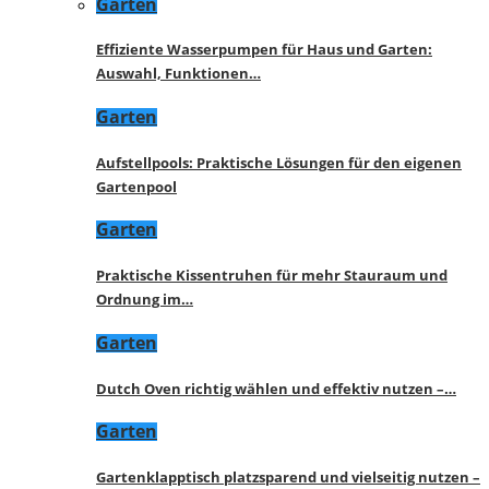
Garten
Effiziente Wasserpumpen für Haus und Garten:
Auswahl, Funktionen…
Garten
Aufstellpools: Praktische Lösungen für den eigenen
Gartenpool
Garten
Praktische Kissentruhen für mehr Stauraum und
Ordnung im…
Garten
Dutch Oven richtig wählen und effektiv nutzen –…
Garten
Gartenklapptisch platzsparend und vielseitig nutzen –