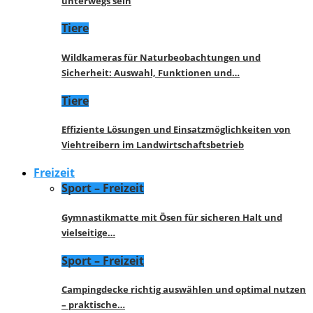
unterwegs sein
Tiere
Wildkameras für Naturbeobachtungen und
Sicherheit: Auswahl, Funktionen und…
Tiere
Effiziente Lösungen und Einsatzmöglichkeiten von
Viehtreibern im Landwirtschaftsbetrieb
Freizeit
Sport – Freizeit
Gymnastikmatte mit Ösen für sicheren Halt und
vielseitige…
Sport – Freizeit
Campingdecke richtig auswählen und optimal nutzen
– praktische…