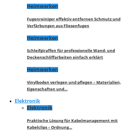
Heimwerken
Fugenreiniger effektiv entfernen Schmutz und
Verfärbungen aus Fliesenfugen
Heimwerken
Schleifgiraffen für professionelle Wand- und
Deckenschliffarbeiten einfach erklärt
Heimwerken
Vinylboden verlegen und pflegen – Materialien,
Eigenschaften und…
Elektronik
Elektronik
Praktische Lösung für Kabelmanagement mit
Kabelclips – Ordnung…