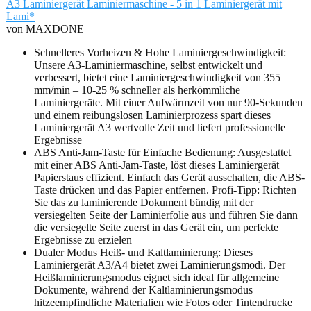
A3 Laminiergerät Laminiermaschine - 5 in 1 Laminiergerät mit
Lami*
von MAXDONE
Schnelleres Vorheizen & Hohe Laminiergeschwindigkeit:
Unsere A3-Laminiermaschine, selbst entwickelt und
verbessert, bietet eine Laminiergeschwindigkeit von 355
mm/min – 10-25 % schneller als herkömmliche
Laminiergeräte. Mit einer Aufwärmzeit von nur 90-Sekunden
und einem reibungslosen Laminierprozess spart dieses
Laminiergerät A3 wertvolle Zeit und liefert professionelle
Ergebnisse
ABS Anti-Jam-Taste für Einfache Bedienung: Ausgestattet
mit einer ABS Anti-Jam-Taste, löst dieses Laminiergerät
Papierstaus effizient. Einfach das Gerät ausschalten, die ABS-
Taste drücken und das Papier entfernen. Profi-Tipp: Richten
Sie das zu laminierende Dokument bündig mit der
versiegelten Seite der Laminierfolie aus und führen Sie dann
die versiegelte Seite zuerst in das Gerät ein, um perfekte
Ergebnisse zu erzielen
Dualer Modus Heiß- und Kaltlaminierung: Dieses
Laminiergerät A3/A4 bietet zwei Laminierungsmodi. Der
Heißlaminierungsmodus eignet sich ideal für allgemeine
Dokumente, während der Kaltlaminierungsmodus
hitzeempfindliche Materialien wie Fotos oder Tintendrucke