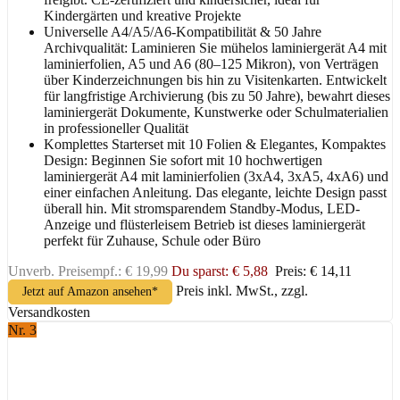
Kindergärten und kreative Projekte
Universelle A4/A5/A6-Kompatibilität & 50 Jahre
Archivqualität: Laminieren Sie mühelos laminiergerät A4 mit
laminierfolien, A5 und A6 (80–125 Mikron), von Verträgen
über Kinderzeichnungen bis hin zu Visitenkarten. Entwickelt
für langfristige Archivierung (bis zu 50 Jahre), bewahrt dieses
laminiergerät Dokumente, Kunstwerke oder Schulmaterialien
in professioneller Qualität
Komplettes Starterset mit 10 Folien & Elegantes, Kompaktes
Design: Beginnen Sie sofort mit 10 hochwertigen
laminiergerät A4 mit laminierfolien (3xA4, 3xA5, 4xA6) und
einer einfachen Anleitung. Das elegante, leichte Design passt
überall hin. Mit stromsparendem Standby-Modus, LED-
Anzeige und flüsterleisem Betrieb ist dieses laminiergerät
perfekt für Zuhause, Schule oder Büro
Unverb. Preisempf.: € 19,99
Du sparst: € 5,88
Preis: € 14,11
Preis inkl. MwSt., zzgl.
Jetzt auf Amazon ansehen*
Versandkosten
Nr. 3