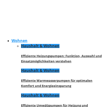
Wohnen
Haushalt & Wohnen
Effiziente Heizungspumpen: Funktion, Auswahl und
Einsatzmöglichkeiten verstehen
Haushalt & Wohnen
Effiziente Warmwasserpumpen für optimalen
Komfort und Energieeinsparung
Haushalt & Wohnen
Effiziente Umwälzpumpen für Heizung und