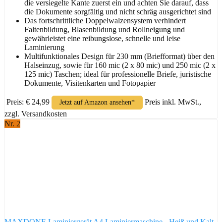
die versiegelte Kante zuerst ein und achten Sie darauf, dass
die Dokumente sorgfältig und nicht schräg ausgerichtet sind
Das fortschrittliche Doppelwalzensystem verhindert
Faltenbildung, Blasenbildung und Rollneigung und
gewährleistet eine reibungslose, schnelle und leise
Laminierung
Multifunktionales Design für 230 mm (Briefformat) über den
Halseinzug, sowie für 160 mic (2 x 80 mic) und 250 mic (2 x
125 mic) Taschen; ideal für professionelle Briefe, juristische
Dokumente, Visitenkarten und Fotopapier
Preis: € 24,99
Preis inkl. MwSt.,
Jetzt auf Amazon ansehen*
zzgl. Versandkosten
Nr. 2
MAXDONE Laminiergerät A4 Laminiermaschine - Heiß und Kalt