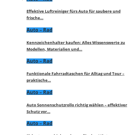
Effektive Luftreiniger fürs Auto für saubere und
frische…
Auto – Rad
Kennzeichenhalter kaufen: Alles Wissenswerte zu
Modellen, Materialien und…
Auto – Rad
Funktionale Fahrradtaschen für Alltag und Tour –
praktische…
Auto – Rad
Auto Sonnenschutzrollo richtig wählen – effektiver
Schutz vor…
Auto – Rad