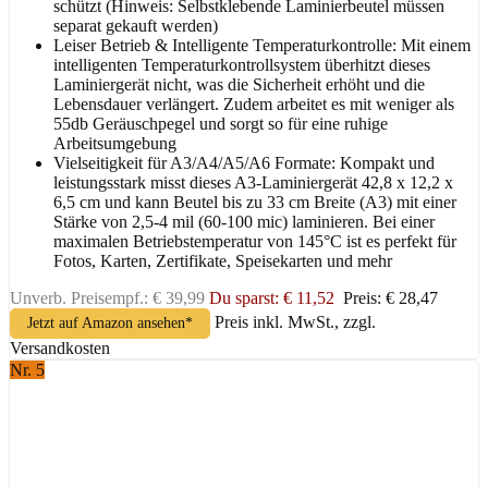
schützt (Hinweis: Selbstklebende Laminierbeutel müssen
separat gekauft werden)
Leiser Betrieb & Intelligente Temperaturkontrolle: Mit einem
intelligenten Temperaturkontrollsystem überhitzt dieses
Laminiergerät nicht, was die Sicherheit erhöht und die
Lebensdauer verlängert. Zudem arbeitet es mit weniger als
55db Geräuschpegel und sorgt so für eine ruhige
Arbeitsumgebung
Vielseitigkeit für A3/A4/A5/A6 Formate: Kompakt und
leistungsstark misst dieses A3-Laminiergerät 42,8 x 12,2 x
6,5 cm und kann Beutel bis zu 33 cm Breite (A3) mit einer
Stärke von 2,5-4 mil (60-100 mic) laminieren. Bei einer
maximalen Betriebstemperatur von 145°C ist es perfekt für
Fotos, Karten, Zertifikate, Speisekarten und mehr
Unverb. Preisempf.: € 39,99
Du sparst: € 11,52
Preis: € 28,47
Preis inkl. MwSt., zzgl.
Jetzt auf Amazon ansehen*
Versandkosten
Nr. 5