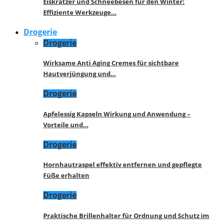
Eiskratzer und Schneebesen für den Winter:
Effiziente Werkzeuge…
Drogerie
Drogerie
Wirksame Anti Aging Cremes für sichtbare
Hautverjüngung und…
Drogerie
Apfelessig Kapseln Wirkung und Anwendung –
Vorteile und…
Drogerie
Hornhautraspel effektiv entfernen und gepflegte
Füße erhalten
Drogerie
Praktische Brillenhalter für Ordnung und Schutz im