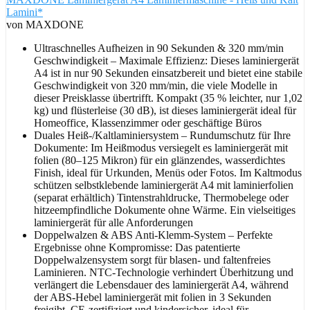
Lamini*
von MAXDONE
Ultraschnelles Aufheizen in 90 Sekunden & 320 mm/min
Geschwindigkeit – Maximale Effizienz: Dieses laminiergerät
A4 ist in nur 90 Sekunden einsatzbereit und bietet eine stabile
Geschwindigkeit von 320 mm/min, die viele Modelle in
dieser Preisklasse übertrifft. Kompakt (35 % leichter, nur 1,02
kg) und flüsterleise (30 dB), ist dieses laminiergerät ideal für
Homeoffice, Klassenzimmer oder geschäftige Büros
Duales Heiß-/Kaltlaminiersystem – Rundumschutz für Ihre
Dokumente: Im Heißmodus versiegelt es laminiergerät mit
folien (80–125 Mikron) für ein glänzendes, wasserdichtes
Finish, ideal für Urkunden, Menüs oder Fotos. Im Kaltmodus
schützen selbstklebende laminiergerät A4 mit laminierfolien
(separat erhältlich) Tintenstrahldrucke, Thermobelege oder
hitzeempfindliche Dokumente ohne Wärme. Ein vielseitiges
laminiergerät für alle Anforderungen
Doppelwalzen & ABS Anti-Klemm-System – Perfekte
Ergebnisse ohne Kompromisse: Das patentierte
Doppelwalzensystem sorgt für blasen- und faltenfreies
Laminieren. NTC-Technologie verhindert Überhitzung und
verlängert die Lebensdauer des laminiergerät A4, während
der ABS-Hebel laminiergerät mit folien in 3 Sekunden
freigibt. CE-zertifiziert und kindersicher, ideal für