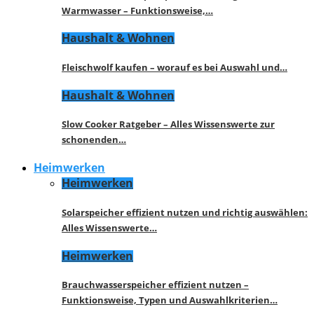
Warmwasser – Funktionsweise,…
Haushalt & Wohnen
Fleischwolf kaufen – worauf es bei Auswahl und…
Haushalt & Wohnen
Slow Cooker Ratgeber – Alles Wissenswerte zur
schonenden…
Heimwerken
Heimwerken
Solarspeicher effizient nutzen und richtig auswählen:
Alles Wissenswerte…
Heimwerken
Brauchwasserspeicher effizient nutzen –
Funktionsweise, Typen und Auswahlkriterien…