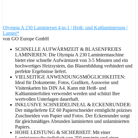
Olympia A 230 Laminierset 4-in-1 | Heiß- und Kaltlaminierung |
Lamini*
von GO Europe GmbH
SCHNELLE AUFWÄRMZEIT & BLASENFREIES
LAMINIEREN: Die Olympia A 230 Laminiermaschine
bietet eine schnelle Aufwärmzeit von 3-5 Minuten und ein
hochwertiges Heizsystem, das Blasenbildung verhindert und
perfekte Ergebnisse liefert.
VIELSEITIGE ANWENDUNGSMÖGLICHKEITEN:
Ideal für Dokumente, Fotos, Grafiken, Ausweise und
Visitenkarten bis DIN A4. Kann mit Heiß- und
Kaltlaminierfolien verwendet werden und schützt Ihre
wertvollen Unterlagen dauerhaft.
INKLUSIVE SCHNEIDELINEAL & ECKENRUNDER:
Der mitgelieferte EZ 60 Papierschneider ermöglicht präzises
Zuschneiden von Papier und Fotos. Der Eckenrunder sorgt
für gleichmäßiges Abrunden laminierten und unlaminierten
Papiers.
HOHE LEISTUNG & SICHERHEIT: Mit einer
Laminiergeschwindigkeit von 250 mm/min und einer