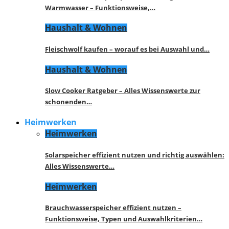
Warmwasser – Funktionsweise,…
Haushalt & Wohnen
Fleischwolf kaufen – worauf es bei Auswahl und…
Haushalt & Wohnen
Slow Cooker Ratgeber – Alles Wissenswerte zur
schonenden…
Heimwerken
Heimwerken
Solarspeicher effizient nutzen und richtig auswählen:
Alles Wissenswerte…
Heimwerken
Brauchwasserspeicher effizient nutzen –
Funktionsweise, Typen und Auswahlkriterien…