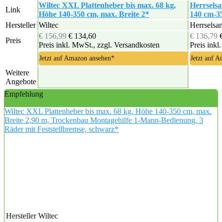
Wiltec XXL Plattenheber bis max. 68 kg,
Herrsels
Link
Höhe 140-350 cm, max. Breite 2*
140 cm-3
Hersteller
Wiltec
Herrselsa
€ 156,99
€ 134,60
€ 136,79
Preis
Preis inkl. MwSt., zzgl. Versandkosten
Preis inkl
Jetzt auf Amazon ansehen*
Jetzt auf 
Weitere
Angebote
Empfehlung
Wiltec XXL Plattenheber bis max. 68 kg, Höhe 140-350 cm, max.
Breite 2,90 m, Trockenbau Montagehilfe 1-Mann-Bedienung, 3
Räder mit Feststellbremse, schwarz*
Hersteller
Wiltec