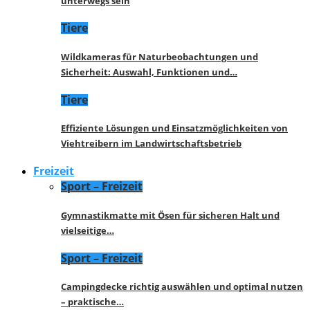
unterwegs sein
Tiere
Wildkameras für Naturbeobachtungen und
Sicherheit: Auswahl, Funktionen und…
Tiere
Effiziente Lösungen und Einsatzmöglichkeiten von
Viehtreibern im Landwirtschaftsbetrieb
Freizeit
Sport – Freizeit
Gymnastikmatte mit Ösen für sicheren Halt und
vielseitige…
Sport – Freizeit
Campingdecke richtig auswählen und optimal nutzen
– praktische…