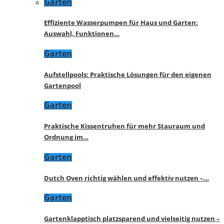
Garten
Effiziente Wasserpumpen für Haus und Garten:
Auswahl, Funktionen…
Garten
Aufstellpools: Praktische Lösungen für den eigenen
Gartenpool
Garten
Praktische Kissentruhen für mehr Stauraum und
Ordnung im…
Garten
Dutch Oven richtig wählen und effektiv nutzen –…
Garten
Gartenklapptisch platzsparend und vielseitig nutzen –