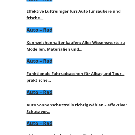
Effektive Luftreiniger fürs Auto für saubere und
frische…
Auto – Rad
Kennzeichenhalter kaufen: Alles Wissenswerte zu
Modellen, Materialien und…
Auto – Rad
Funktionale Fahrradtaschen für Alltag und Tour –
praktische…
Auto – Rad
Auto Sonnenschutzrollo richtig wählen – effektiver
Schutz vor…
Auto – Rad