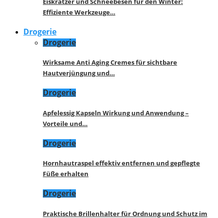
Eiskratzer und Schneebesen für den Winter:
Effiziente Werkzeuge…
Drogerie
Drogerie
Wirksame Anti Aging Cremes für sichtbare
Hautverjüngung und…
Drogerie
Apfelessig Kapseln Wirkung und Anwendung –
Vorteile und…
Drogerie
Hornhautraspel effektiv entfernen und gepflegte
Füße erhalten
Drogerie
Praktische Brillenhalter für Ordnung und Schutz im