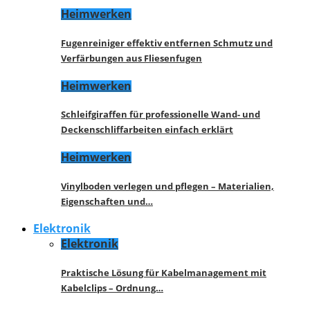
Heimwerken
Fugenreiniger effektiv entfernen Schmutz und
Verfärbungen aus Fliesenfugen
Heimwerken
Schleifgiraffen für professionelle Wand- und
Deckenschliffarbeiten einfach erklärt
Heimwerken
Vinylboden verlegen und pflegen – Materialien,
Eigenschaften und…
Elektronik
Elektronik
Praktische Lösung für Kabelmanagement mit
Kabelclips – Ordnung…