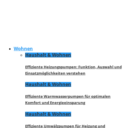
Wohnen
Haushalt & Wohnen
Effiziente Heizungspumpen: Funktion, Auswahl und
Einsatzmöglichkeiten verstehen
Haushalt & Wohnen
Effiziente Warmwasserpumpen für optimalen
Komfort und Energieeinsparung
Haushalt & Wohnen
Effiziente Umwälzpumpen für Heizung und