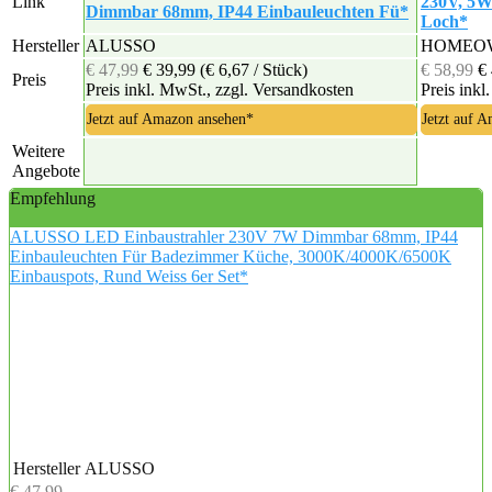
Link
230V, 5
Dimmbar 68mm, IP44 Einbauleuchten Fü*
Loch*
Hersteller
ALUSSO
HOMEO
€ 47,99
€ 39,99
(€ 6,67 / Stück)
€ 58,99
€
Preis
Preis inkl. MwSt., zzgl. Versandkosten
Preis inkl
Jetzt auf Amazon ansehen*
Jetzt auf 
Weitere
Angebote
Empfehlung
ALUSSO LED Einbaustrahler 230V 7W Dimmbar 68mm, IP44
Einbauleuchten Für Badezimmer Küche, 3000K/4000K/6500K
Einbauspots, Rund Weiss 6er Set*
Hersteller
ALUSSO
€ 47,99