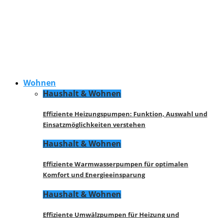
Wohnen
Haushalt & Wohnen
Effiziente Heizungspumpen: Funktion, Auswahl und
Einsatzmöglichkeiten verstehen
Haushalt & Wohnen
Effiziente Warmwasserpumpen für optimalen
Komfort und Energieeinsparung
Haushalt & Wohnen
Effiziente Umwälzpumpen für Heizung und