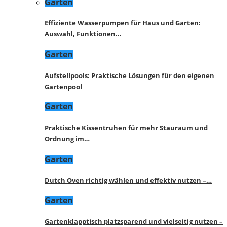
Garten
Effiziente Wasserpumpen für Haus und Garten:
Auswahl, Funktionen…
Garten
Aufstellpools: Praktische Lösungen für den eigenen
Gartenpool
Garten
Praktische Kissentruhen für mehr Stauraum und
Ordnung im…
Garten
Dutch Oven richtig wählen und effektiv nutzen –…
Garten
Gartenklapptisch platzsparend und vielseitig nutzen –