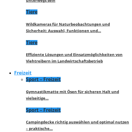
unterwegs sein
Tiere
Wildkameras für Naturbeobachtungen und
Sicherheit: Auswahl, Funktionen und…
Tiere
Effiziente Lösungen und Einsatzmöglichkeiten von
Viehtreibern im Landwirtschaftsbetrieb
Freizeit
Sport – Freizeit
Gymnastikmatte mit Ösen für sicheren Halt und
vielseitige…
Sport – Freizeit
Campingdecke richtig auswählen und optimal nutzen
– praktische…