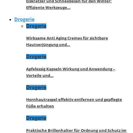
Eiskratzer und Schneebesen für den Winter:
Effiziente Werkzeuge…
Drogerie
Drogerie
Wirksame Anti Aging Cremes für sichtbare
Hautverjüngung und…
Drogerie
Apfelessig Kapseln Wirkung und Anwendung –
Vorteile und…
Drogerie
Hornhautraspel effektiv entfernen und gepflegte
Füße erhalten
Drogerie
Praktische Brillenhalter für Ordnung und Schutz im