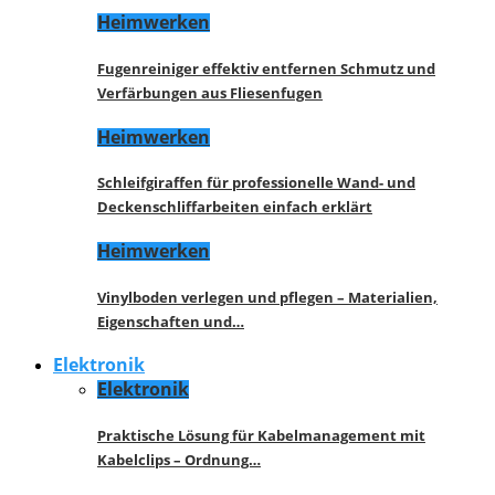
Heimwerken
Fugenreiniger effektiv entfernen Schmutz und
Verfärbungen aus Fliesenfugen
Heimwerken
Schleifgiraffen für professionelle Wand- und
Deckenschliffarbeiten einfach erklärt
Heimwerken
Vinylboden verlegen und pflegen – Materialien,
Eigenschaften und…
Elektronik
Elektronik
Praktische Lösung für Kabelmanagement mit
Kabelclips – Ordnung…