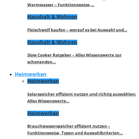
Warmwasser – Funktionsweise,…
Haushalt & Wohnen
Fleischwolf kaufen – worauf es bei Auswahl und…
Haushalt & Wohnen
Slow Cooker Ratgeber – Alles Wissenswerte zur
schonenden…
Heimwerken
Heimwerken
Solarspeicher effizient nutzen und richtig auswählen:
Alles Wissenswerte…
Heimwerken
Brauchwasserspeicher effizient nutzen –
Funktionsweise, Typen und Auswahlkriterien…