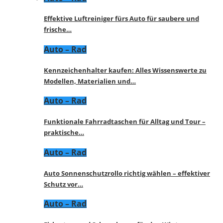
Effektive Luftreiniger fürs Auto für saubere und
frische…
Auto – Rad
Kennzeichenhalter kaufen: Alles Wissenswerte zu
Modellen, Materialien und…
Auto – Rad
Funktionale Fahrradtaschen für Alltag und Tour –
praktische…
Auto – Rad
Auto Sonnenschutzrollo richtig wählen – effektiver
Schutz vor…
Auto – Rad