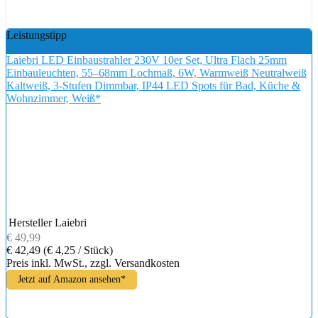
Leistungstipp
Laiebri LED Einbaustrahler 230V 10er Set, Ultra Flach 25mm
Einbauleuchten, 55–68mm Lochmaß, 6W, Warmweiß Neutralweiß
Kaltweiß, 3-Stufen Dimmbar, IP44 LED Spots für Bad, Küche &
Wohnzimmer, Weiß*
Hersteller
Laiebri
€ 49,99
€ 42,49
(€ 4,25 / Stück)
Preis inkl. MwSt., zzgl. Versandkosten
Jetzt auf Amazon ansehen*