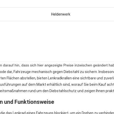
Heldenwerk
isen darauf hin, dass sich hier angezeigte Preise inzwischen geändert
ode dar, Fahrzeuge mechanisch gegen Diebstahl zu sichern. Insbesonde
ten Flächen abstellen, bieten Lenkradkrallen eine sichtbare und zuve
e Ausführungen auf dem Markt erhältlich sind, worauf Sie beim Kauf ach
eitsmaßnahmen rund um den Diebstahlschutz und zeigen Ihnen prakti
ion und Funktionsweise
 die das Lenkrad eines Fahrzeugs blockiert, um ein Drehen zu verhin