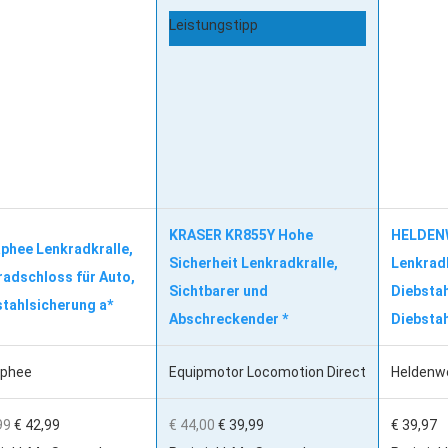
Leistungstipp
KRASER KR855Y Hohe
HELDENW
phee Lenkradkralle,
Sicherheit Lenkradkralle,
Lenkradk
radschloss für Auto,
Sichtbarer und
Diebstah
stahlsicherung a*
Abschreckender *
Diebstah
aphee
Equipmotor Locomotion Direct
Heldenw
99
€ 42,99
€ 44,00
€ 39,99
€ 39,97