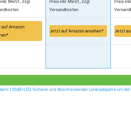
inkl. MwSt., zzgl.
Preis inkl. MwSt., zzgl.
Preis ink
andkosten
Versandkosten
Versand
t auf Amazon
Jetzt auf Amazon ansehen*
Jetzt a
hen*
larm 120dB+LED, Sicherer und Abschreckender Lenkradsperre um die L