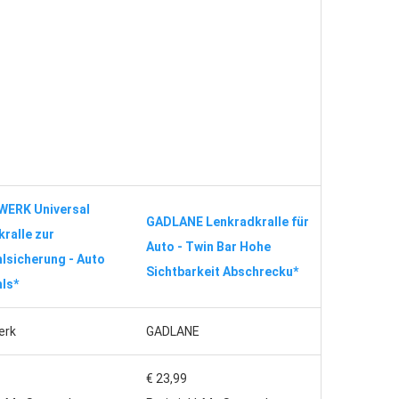
ERK Universal
GADLANE Lenkradkralle für
ralle zur
Auto - Twin Bar Hohe
lsicherung - Auto
Sichtbarkeit Abschrecku*
ls*
erk
GADLANE
€ 23,99