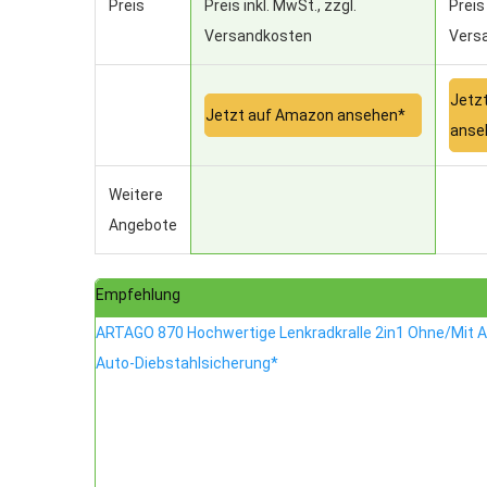
Preis
Preis inkl. MwSt., zzgl.
Preis 
Versandkosten
Vers
Jetz
Jetzt auf Amazon ansehen*
anse
Weitere
Angebote
Empfehlung
ARTAGO 870 Hochwertige Lenkradkralle 2in1 Ohne/Mit A
Auto-Diebstahlsicherung*