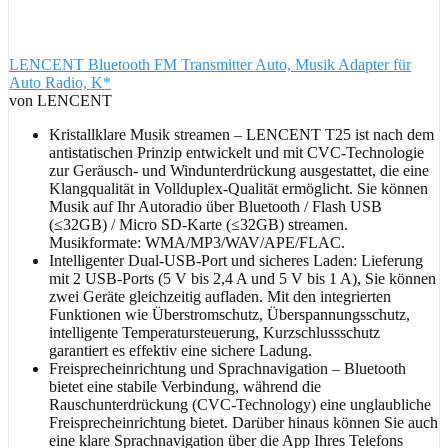
LENCENT Bluetooth FM Transmitter Auto, Musik Adapter für
Auto Radio, K*
von LENCENT
Kristallklare Musik streamen – LENCENT T25 ist nach dem
antistatischen Prinzip entwickelt und mit CVC-Technologie
zur Geräusch- und Windunterdrückung ausgestattet, die eine
Klangqualität in Vollduplex-Qualität ermöglicht. Sie können
Musik auf Ihr Autoradio über Bluetooth / Flash USB
(≤32GB) / Micro SD-Karte (≤32GB) streamen.
Musikformate: WMA/MP3/WAV/APE/FLAC.
Intelligenter Dual-USB-Port und sicheres Laden: Lieferung
mit 2 USB-Ports (5 V bis 2,4 A und 5 V bis 1 A), Sie können
zwei Geräte gleichzeitig aufladen. Mit den integrierten
Funktionen wie Überstromschutz, Überspannungsschutz,
intelligente Temperatursteuerung, Kurzschlussschutz
garantiert es effektiv eine sichere Ladung.
Freisprecheinrichtung und Sprachnavigation – Bluetooth
bietet eine stabile Verbindung, während die
Rauschunterdrückung (CVC-Technology) eine unglaubliche
Freisprecheinrichtung bietet. Darüber hinaus können Sie auch
eine klare Sprachnavigation über die App Ihres Telefons