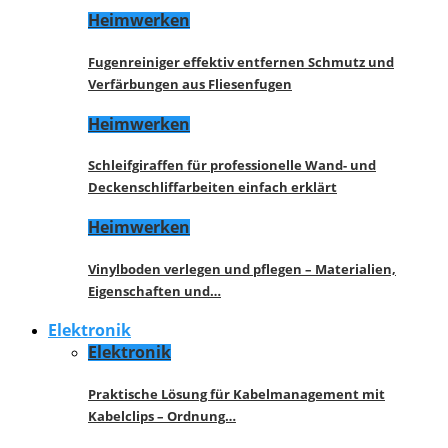
Heimwerken
Fugenreiniger effektiv entfernen Schmutz und
Verfärbungen aus Fliesenfugen
Heimwerken
Schleifgiraffen für professionelle Wand- und
Deckenschliffarbeiten einfach erklärt
Heimwerken
Vinylboden verlegen und pflegen – Materialien,
Eigenschaften und…
Elektronik
Elektronik
Praktische Lösung für Kabelmanagement mit
Kabelclips – Ordnung…