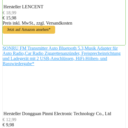
Hersteller
LENCENT
€ 18,99
€ 15,98
Preis inkl. MwSt., zzgl. Versandkosten
Jetzt auf Amazon ansehen*
SONRU FM Transmitter Auto Bluetooth 5.3,Musik Adapter für
Auto Radio,Car Radio Zigarettenanzünder, Freisprecheinrichtung
und Ladegerät mit 2 USB-Anschlüssen, HiFi-Höhen- und
Basswiedergabe*
Hersteller
Dongguan Pinmi Electronic Technology Co., Ltd
€ 12,99
€ 9,98