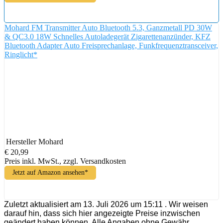
Mohard FM Transmitter Auto Bluetooth 5.3, Ganzmetall PD 30W
& QC3.0 18W Schnelles Autoladegerät Zigarettenanzünder, KFZ
Bluetooth Adapter Auto Freisprechanlage, Funkfrequenztransceiver,
Ringlicht*
Hersteller
Mohard
€ 20,99
Preis inkl. MwSt., zzgl. Versandkosten
Jetzt auf Amazon ansehen*
Zuletzt aktualisiert am 13. Juli 2026 um 15:11 . Wir weisen
darauf hin, dass sich hier angezeigte Preise inzwischen
geändert haben können. Alle Angaben ohne Gewähr.