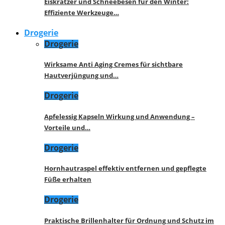
Eiskratzer und Schneebesen für den Winter:
Effiziente Werkzeuge…
Drogerie
Drogerie
Wirksame Anti Aging Cremes für sichtbare
Hautverjüngung und…
Drogerie
Apfelessig Kapseln Wirkung und Anwendung –
Vorteile und…
Drogerie
Hornhautraspel effektiv entfernen und gepflegte
Füße erhalten
Drogerie
Praktische Brillenhalter für Ordnung und Schutz im