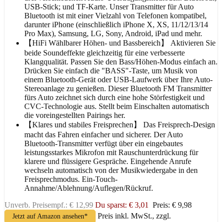
USB-Stick; und TF-Karte. Unser Transmitter für Auto
Bluetooth ist mit einer Vielzahl von Telefonen kompatibel,
darunter iPhone (einschließlich iPhone X, XS, 11/12/13/14
Pro Max), Samsung, LG, Sony, Android, iPad und mehr.
【HiFi Wählbarer Höhen- und Bassbereich】 Aktivieren Sie
beide Soundeffekte gleichzeitig für eine verbesserte
Klangqualität. Passen Sie den Bass/Höhen-Modus einfach an.
Drücken Sie einfach die "BASS"-Taste, um Musik von
einem Bluetooth-Gerät oder USB-Laufwerk über Ihre Auto-
Stereoanlage zu genießen. Dieser Bluetooth FM Transmitter
fürs Auto zeichnet sich durch eine hohe Störfestigkeit und
CVC-Technologie aus. Stellt beim Einschalten automatisch
die voreingestellten Pairings her.
【Klares und stabiles Freisprechen】 Das Freisprech-Design
macht das Fahren einfacher und sicherer. Der Auto
Bluetooth-Transmitter verfügt über ein eingebautes
leistungsstarkes Mikrofon mit Rauschunterdrückung für
klarere und flüssigere Gespräche. Eingehende Anrufe
wechseln automatisch von der Musikwiedergabe in den
Freisprechmodus. Ein-Touch-
Annahme/Ablehnung/Auflegen/Rückruf.
Unverb. Preisempf.: € 12,99
Du sparst: € 3,01
Preis: € 9,98
Preis inkl. MwSt., zzgl.
Jetzt auf Amazon ansehen*