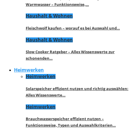
Warmwasser – Funktionsweise,…
Haushalt & Wohnen
Fleischwolf kaufen – worauf es bei Auswahl und…
Haushalt & Wohnen
Slow Cooker Ratgeber – Alles Wissenswerte zur
schonenden…
Heimwerken
Heimwerken
Solarspeicher effizient nutzen und richtig auswählen:
Alles Wissenswerte…
Heimwerken
Brauchwasserspeicher effizient nutzen –
Funktionsweise, Typen und Auswahlkriterien…