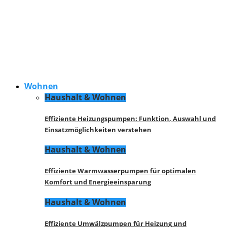
Wohnen
Haushalt & Wohnen
Effiziente Heizungspumpen: Funktion, Auswahl und
Einsatzmöglichkeiten verstehen
Haushalt & Wohnen
Effiziente Warmwasserpumpen für optimalen
Komfort und Energieeinsparung
Haushalt & Wohnen
Effiziente Umwälzpumpen für Heizung und