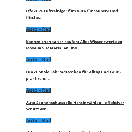
Effektive Luftreiniger fürs Auto für saubere und
frische…
Auto – Rad
Kennzeichenhalter kaufen: Alles Wissenswerte zu
Modellen, Materialien und…
Auto – Rad
Funktionale Fahrradtaschen für Alltag und Tour –
praktische…
Auto – Rad
Auto Sonnenschutzrollo richtig wählen – effektiver
Schutz vor…
Auto – Rad