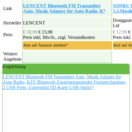
LENCENT Bluetooth FM Transmitter
SONRU FM
Link
Auto, Musik Adapter für Auto Radio, K*
5.3,Musi
Dongguan 
Hersteller
LENCENT
Ltd
€ 18,99
€ 15,98
€ 12,99
€
Preis
Preis inkl. MwSt., zzgl. Versandkosten
Preis inkl
Jetzt auf Amazon ansehen*
Jetzt auf 
Weitere
Angebote
Empfehlung
LENCENT Bluetooth FM Transmitter Auto, Musik Adapter für
Auto Radio, KFZ Bluetooth Zigarettenanzünder Freisprechanlage,
2 USB Ports, Unterstützt SD-Karte USB-Sticks*