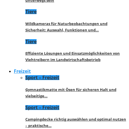
unterwegs sein
Tiere
Wildkameras für Naturbeobachtungen und
Sicherheit: Auswahl, Funktionen und…
Tiere
Effiziente Lösungen und Einsatzmöglichkeiten von
Viehtreibern im Landwirtschaftsbetrieb
Freizeit
Sport – Freizeit
Gymnastikmatte mit Ösen für sicheren Halt und
vielseitige…
Sport – Freizeit
Campingdecke richtig auswählen und optimal nutzen
– praktische…