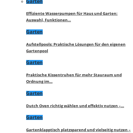
Garten
Effiziente Wasserpumpen für Haus und Garten:
Auswahl, Funktionen…
Garten
Aufstellpools: Praktische Lösungen für den eigenen
Gartenpool
Garten
Praktische Kissentruhen für mehr Stauraum und
Ordnung im…
Garten
Dutch Oven richtig wählen und effektiv nutzen –…
Garten
Gartenklapptisch platzsparend und vielseitig nutzen –