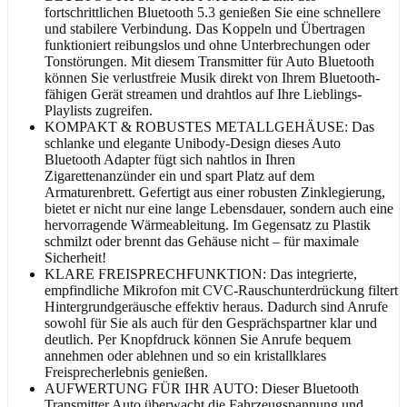
fortschrittlichen Bluetooth 5.3 genießen Sie eine schnellere
und stabilere Verbindung. Das Koppeln und Übertragen
funktioniert reibungslos und ohne Unterbrechungen oder
Tonstörungen. Mit diesem Transmitter für Auto Bluetooth
können Sie verlustfreie Musik direkt von Ihrem Bluetooth-
fähigen Gerät streamen und drahtlos auf Ihre Lieblings-
Playlists zugreifen.
KOMPAKT & ROBUSTES METALLGEHÄUSE: Das
schlanke und elegante Unibody-Design dieses Auto
Bluetooth Adapter fügt sich nahtlos in Ihren
Zigarettenanzünder ein und spart Platz auf dem
Armaturenbrett. Gefertigt aus einer robusten Zinklegierung,
bietet er nicht nur eine lange Lebensdauer, sondern auch eine
hervorragende Wärmeableitung. Im Gegensatz zu Plastik
schmilzt oder brennt das Gehäuse nicht – für maximale
Sicherheit!
KLARE FREISPRECHFUNKTION: Das integrierte,
empfindliche Mikrofon mit CVC-Rauschunterdrückung filtert
Hintergrundgeräusche effektiv heraus. Dadurch sind Anrufe
sowohl für Sie als auch für den Gesprächspartner klar und
deutlich. Per Knopfdruck können Sie Anrufe bequem
annehmen oder ablehnen und so ein kristallklares
Freisprecherlebnis genießen.
AUFWERTUNG FÜR IHR AUTO: Dieser Bluetooth
Transmitter Auto überwacht die Fahrzeugspannung und