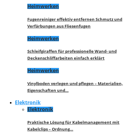
Heimwerken
Fugenreiniger effektiv entfernen Schmutz und
Verfärbungen aus Fliesenfugen
Heimwerken
Schleifgiraffen für professionelle Wand- und
Deckenschliffarbeiten einfach erklärt
Heimwerken
Vinylboden verlegen und pflegen – Materialien,
Eigenschaften und…
Elektronik
Elektronik
Praktische Lösung für Kabelmanagement mit
Kabelclips – Ordnung…