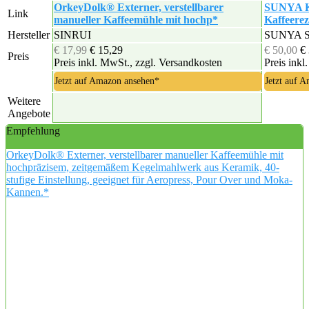
OrkeyDolk® Externer, verstellbarer
SUNYA Ka
Link
manueller Kaffeemühle mit hochp*
Kaffeere
Hersteller
SINRUI
SUNYA 
€ 17,99
€ 15,29
€ 50,00
€
Preis
Preis inkl. MwSt., zzgl. Versandkosten
Preis inkl
Jetzt auf Amazon ansehen*
Jetzt auf 
Weitere
Angebote
Empfehlung
OrkeyDolk® Externer, verstellbarer manueller Kaffeemühle mit
hochpräzisem, zeitgemäßem Kegelmahlwerk aus Keramik, 40-
stufige Einstellung, geeignet für Aeropress, Pour Over und Moka-
Kannen.*