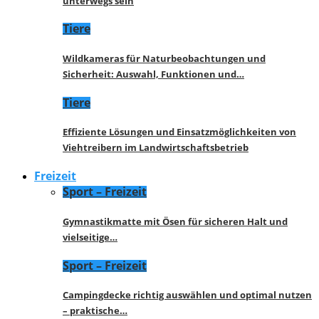
unterwegs sein
Tiere
Wildkameras für Naturbeobachtungen und
Sicherheit: Auswahl, Funktionen und…
Tiere
Effiziente Lösungen und Einsatzmöglichkeiten von
Viehtreibern im Landwirtschaftsbetrieb
Freizeit
Sport – Freizeit
Gymnastikmatte mit Ösen für sicheren Halt und
vielseitige…
Sport – Freizeit
Campingdecke richtig auswählen und optimal nutzen
– praktische…