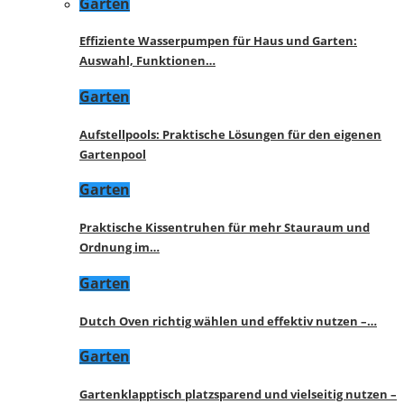
Garten
Effiziente Wasserpumpen für Haus und Garten:
Auswahl, Funktionen…
Garten
Aufstellpools: Praktische Lösungen für den eigenen
Gartenpool
Garten
Praktische Kissentruhen für mehr Stauraum und
Ordnung im…
Garten
Dutch Oven richtig wählen und effektiv nutzen –…
Garten
Gartenklapptisch platzsparend und vielseitig nutzen –