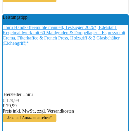
Leistungstipp
Thiru Handkaffeemühle manuell, Testsieger 2026*, Edelstahl-
Kegelmahlwerk mit 60 Mahlgraden & Doppellager – Espresso mit
Crema, Filterkaffee & French Press, Holzgriff & 2 Glasbehälter
(Eichengriff)*
Hersteller
Thiru
€ 129,99
€ 79,99
Preis inkl. MwSt., zzgl. Versandkosten
Jetzt auf Amazon ansehen*