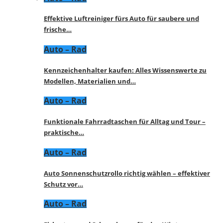
Effektive Luftreiniger fürs Auto für saubere und
frische…
Auto – Rad
Kennzeichenhalter kaufen: Alles Wissenswerte zu
Modellen, Materialien und…
Auto – Rad
Funktionale Fahrradtaschen für Alltag und Tour –
praktische…
Auto – Rad
Auto Sonnenschutzrollo richtig wählen – effektiver
Schutz vor…
Auto – Rad