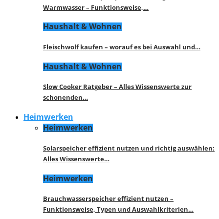
Warmwasser – Funktionsweise,…
Haushalt & Wohnen
Fleischwolf kaufen – worauf es bei Auswahl und…
Haushalt & Wohnen
Slow Cooker Ratgeber – Alles Wissenswerte zur
schonenden…
Heimwerken
Heimwerken
Solarspeicher effizient nutzen und richtig auswählen:
Alles Wissenswerte…
Heimwerken
Brauchwasserspeicher effizient nutzen –
Funktionsweise, Typen und Auswahlkriterien…