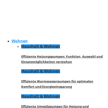
Wohnen
Haushalt & Wohnen
Effiziente Heizungspumpen: Funktion, Auswahl und
Einsatzmöglichkeiten verstehen
Haushalt & Wohnen
Effiziente Warmwasserpumpen für optimalen
Komfort und Energieeinsparung
Haushalt & Wohnen
Effiziente Umwälzpumpen für Heizung und