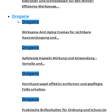
Eiskratzer und Schneebesen für den Winter:
Effiziente Werkzeuge…
Drogerie
Drogerie
Wirksame Anti Aging Cremes für sichtbare
Hautverjüngung und…
Drogerie
Apfelessig Kapseln Wirkung und Anwendung –
Vorteile und…
Drogerie
Hornhautraspel effektiv entfernen und gepflegte
Füße erhalten
Drogerie
Praktische Brillenhalter für Ordnung und Schutz im