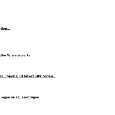
enden…
 Alles Wissenswerte…
ise, Typen und Auswahlkriterien…
bungen aus Fliesenfugen