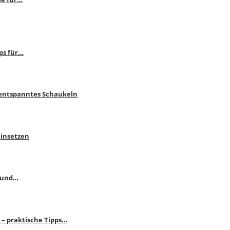
ps für…
 entspanntes Schaukeln
einsetzen
s und…
– praktische Tipps…