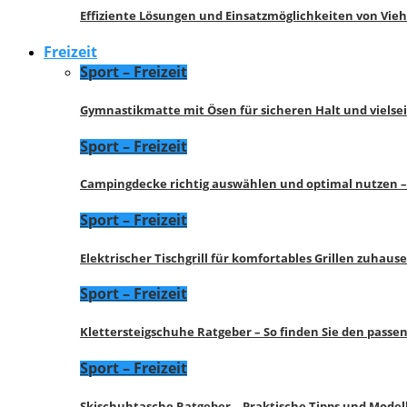
Effiziente Lösungen und Einsatzmöglichkeiten von Vie
Freizeit
Sport – Freizeit
Gymnastikmatte mit Ösen für sicheren Halt und vielse
Sport – Freizeit
Campingdecke richtig auswählen und optimal nutzen –
Sport – Freizeit
Elektrischer Tischgrill für komfortables Grillen zuhau
Sport – Freizeit
Klettersteigschuhe Ratgeber – So finden Sie den pass
Sport – Freizeit
Skischuhtasche Ratgeber – Praktische Tipps und Model