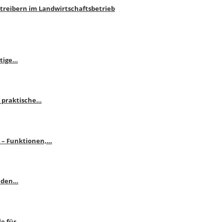
htreibern im Landwirtschaftsbetrieb
itige…
 praktische…
se – Funktionen,…
enden…
le für…