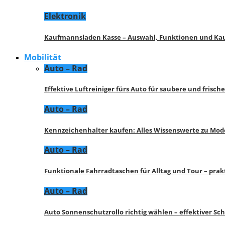
Elektronik
Kaufmannsladen Kasse – Auswahl, Funktionen und K
Mobilität
Auto – Rad
Effektive Luftreiniger fürs Auto für saubere und frisch
Auto – Rad
Kennzeichenhalter kaufen: Alles Wissenswerte zu Mod
Auto – Rad
Funktionale Fahrradtaschen für Alltag und Tour – pra
Auto – Rad
Auto Sonnenschutzrollo richtig wählen – effektiver Sc