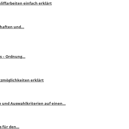
liffarbeiten einfach erklärt
schaften und…
ps – Ordnung…
atzmöglichkeiten erklärt
e und Auswahlkriterien auf einen…
s für den…