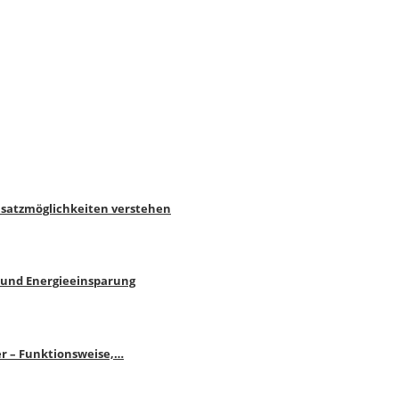
nsatzmöglichkeiten verstehen
 und Energieeinsparung
r – Funktionsweise,…