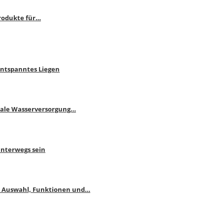
rodukte für…
Entspanntes Liegen
male Wasserversorgung…
unterwegs sein
: Auswahl, Funktionen und…