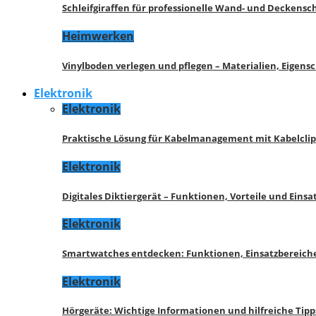
Schleifgiraffen für professionelle Wand- und Deckensch
Heimwerken
Vinylboden verlegen und pflegen – Materialien, Eigen
Elektronik
Elektronik
Praktische Lösung für Kabelmanagement mit Kabelcli
Elektronik
Digitales Diktiergerät – Funktionen, Vorteile und Eins
Elektronik
Smartwatches entdecken: Funktionen, Einsatzbereich
Elektronik
Hörgeräte: Wichtige Informationen und hilfreiche Tipp