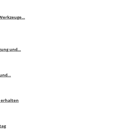
e Werkzeuge…
ngung und…
 und…
 erhalten
tag