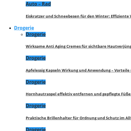
Auto – Rad
Eiskratzer und Schneebesen für den Winter: Effizient
Drogerie
Drogerie
Wirksame Anti Aging Cremes für sichtbare Hautverjü
Drogerie
Apfelessig Kapseln Wirkung und Anwendung – Vorteile
Drogerie
Hornhautraspel effektiv entfernen und gepflegte Füße
Drogerie
Praktische Brillenhalter für Ordnung und Schutz im All
Drogerie