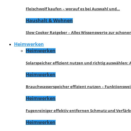
Fleischwolf kaufen – worauf es bei Auswahl und…
Haushalt & Wohnen
Slow Cooker Ratgeber – Alles Wissenswerte zur schon
Heimwerken
Heimwerken
Solarspeicher effizient nutzen und richtig auswählen:
Heimwerken
Brauchwasserspeicher effizient nutzen – Funktionswe
Heimwerken
Fugenreiniger effektiv entfernen Schmutz und Verfär
Heimwerken