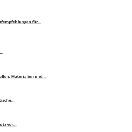
aufempfehlungen für…
e…
ellen, Materialien und…
ktische…
hutz vor…