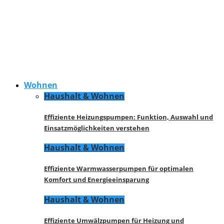
Wohnen
Haushalt & Wohnen
Effiziente Heizungspumpen: Funktion, Auswahl und
Einsatzmöglichkeiten verstehen
Haushalt & Wohnen
Effiziente Warmwasserpumpen für optimalen
Komfort und Energieeinsparung
Haushalt & Wohnen
Effiziente Umwälzpumpen für Heizung und