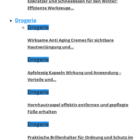
Eiskratzer und Schneebesen für den Winter:
Effiziente Werkzeuge…
Drogerie
Drogerie
Wirksame Anti Aging Cremes für sichtbare
Hautverjüngung und…
Drogerie
Apfelessig Kapseln Wirkung und Anwendung –
Vorteile und…
Drogerie
Hornhautraspel effektiv entfernen und gepflegte
Füße erhalten
Drogerie
Praktische Brillenhalter für Ordnung und Schutz im