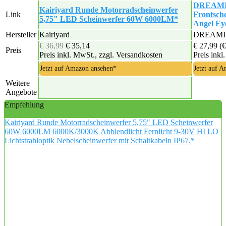
DREAMI
Kairiyard Runde Motorradscheinwerfer
Link
Frontsch
5,75" LED Scheinwerfer 60W 6000LM*
Angel Ey
Hersteller
Kairiyard
DREAMI
€ 36,99
€ 35,14
€ 27,99
(€
Preis
Preis inkl. MwSt., zzgl. Versandkosten
Preis inkl
Jetzt auf Amazon ansehen*
Jetzt auf 
Weitere
Angebote
Empfehlung
Kairiyard Runde Motorradscheinwerfer 5,75" LED Scheinwerfer
60W 6000LM 6000K/3000K Abblendlicht Fernlicht 9-30V HI LO
Lichtstrahloptik Nebelscheinwerfer mit Schaltkabeln IP67.*