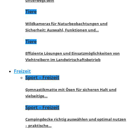
unterwegs sein
Tiere
Wildkameras für Naturbeobachtungen und
Sicherheit: Auswahl, Funktionen und…
Tiere
Effiziente Lösungen und Einsatzmöglichkeiten von
Viehtreibern im Landwirtschaftsbetrieb
Freizeit
Sport – Freizeit
Gymnastikmatte mit Ösen für sicheren Halt und
vielseitige…
Sport – Freizeit
Campingdecke richtig auswählen und optimal nutzen
– praktische…