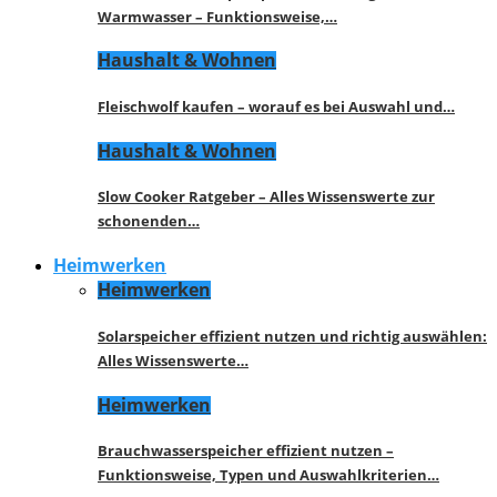
Warmwasser – Funktionsweise,…
Haushalt & Wohnen
Fleischwolf kaufen – worauf es bei Auswahl und…
Haushalt & Wohnen
Slow Cooker Ratgeber – Alles Wissenswerte zur
schonenden…
Heimwerken
Heimwerken
Solarspeicher effizient nutzen und richtig auswählen:
Alles Wissenswerte…
Heimwerken
Brauchwasserspeicher effizient nutzen –
Funktionsweise, Typen und Auswahlkriterien…