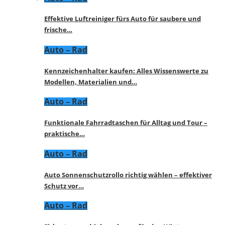
Effektive Luftreiniger fürs Auto für saubere und
frische…
Auto – Rad
Kennzeichenhalter kaufen: Alles Wissenswerte zu
Modellen, Materialien und…
Auto – Rad
Funktionale Fahrradtaschen für Alltag und Tour –
praktische…
Auto – Rad
Auto Sonnenschutzrollo richtig wählen – effektiver
Schutz vor…
Auto – Rad