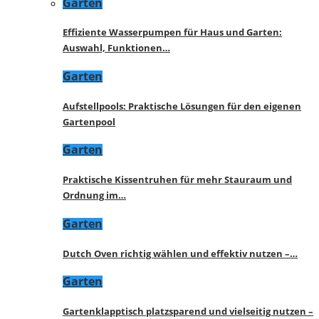
Garten
Effiziente Wasserpumpen für Haus und Garten:
Auswahl, Funktionen…
Garten
Aufstellpools: Praktische Lösungen für den eigenen
Gartenpool
Garten
Praktische Kissentruhen für mehr Stauraum und
Ordnung im…
Garten
Dutch Oven richtig wählen und effektiv nutzen –…
Garten
Gartenklapptisch platzsparend und vielseitig nutzen –