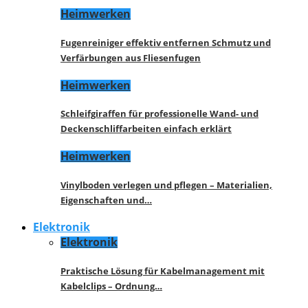
Heimwerken
Fugenreiniger effektiv entfernen Schmutz und
Verfärbungen aus Fliesenfugen
Heimwerken
Schleifgiraffen für professionelle Wand- und
Deckenschliffarbeiten einfach erklärt
Heimwerken
Vinylboden verlegen und pflegen – Materialien,
Eigenschaften und…
Elektronik
Elektronik
Praktische Lösung für Kabelmanagement mit
Kabelclips – Ordnung…