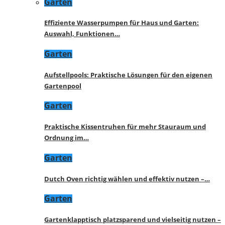
Garten
Effiziente Wasserpumpen für Haus und Garten:
Auswahl, Funktionen…
Garten
Aufstellpools: Praktische Lösungen für den eigenen
Gartenpool
Garten
Praktische Kissentruhen für mehr Stauraum und
Ordnung im…
Garten
Dutch Oven richtig wählen und effektiv nutzen –…
Garten
Gartenklapptisch platzsparend und vielseitig nutzen –