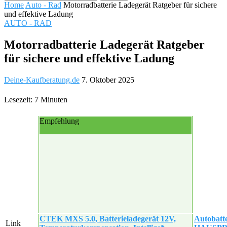
Home
Auto - Rad
Motorradbatterie Ladegerät Ratgeber für sichere
und effektive Ladung
AUTO - RAD
Motorradbatterie Ladegerät Ratgeber
für sichere und effektive Ladung
Deine-Kaufberatung.de
7. Oktober 2025
Lesezeit: 7 Minuten
Empfehlung
CTEK MXS 5.0, Batterieladegerät 12V,
Autobatt
Link