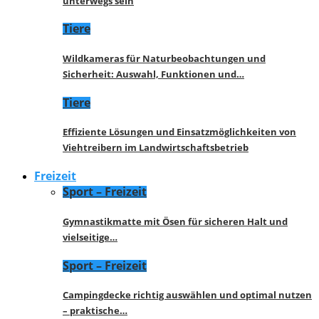
unterwegs sein
Tiere
Wildkameras für Naturbeobachtungen und
Sicherheit: Auswahl, Funktionen und…
Tiere
Effiziente Lösungen und Einsatzmöglichkeiten von
Viehtreibern im Landwirtschaftsbetrieb
Freizeit
Sport – Freizeit
Gymnastikmatte mit Ösen für sicheren Halt und
vielseitige…
Sport – Freizeit
Campingdecke richtig auswählen und optimal nutzen
– praktische…