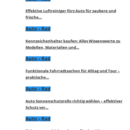
Effektive Luftreiniger fürs Auto für saubere und
frische…
Auto – Rad
Kennzeichenhalter kaufen: Alles Wissenswerte zu
Modellen, Materialien und…
Auto – Rad
Funktionale Fahrradtaschen für Alltag und Tour –
praktische…
Auto – Rad
Auto Sonnenschutzrollo richtig wählen – effektiver
Schutz vor…
Auto – Rad