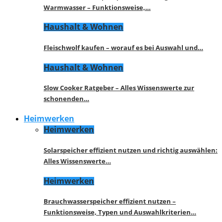
Warmwasser – Funktionsweise,…
Haushalt & Wohnen
Fleischwolf kaufen – worauf es bei Auswahl und…
Haushalt & Wohnen
Slow Cooker Ratgeber – Alles Wissenswerte zur
schonenden…
Heimwerken
Heimwerken
Solarspeicher effizient nutzen und richtig auswählen:
Alles Wissenswerte…
Heimwerken
Brauchwasserspeicher effizient nutzen –
Funktionsweise, Typen und Auswahlkriterien…