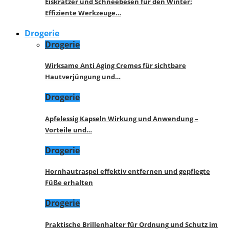
Eiskratzer und Schneebesen für den Winter:
Effiziente Werkzeuge…
Drogerie
Drogerie
Wirksame Anti Aging Cremes für sichtbare
Hautverjüngung und…
Drogerie
Apfelessig Kapseln Wirkung und Anwendung –
Vorteile und…
Drogerie
Hornhautraspel effektiv entfernen und gepflegte
Füße erhalten
Drogerie
Praktische Brillenhalter für Ordnung und Schutz im