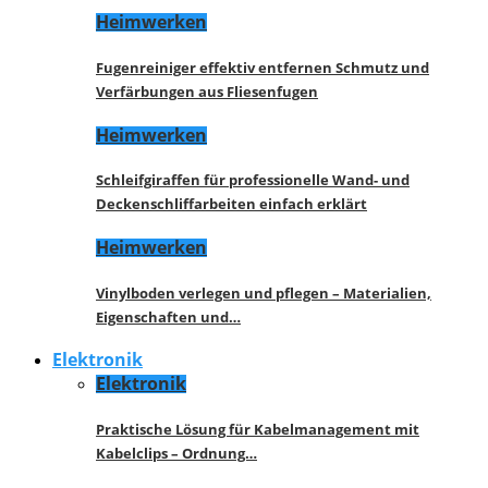
Heimwerken
Fugenreiniger effektiv entfernen Schmutz und
Verfärbungen aus Fliesenfugen
Heimwerken
Schleifgiraffen für professionelle Wand- und
Deckenschliffarbeiten einfach erklärt
Heimwerken
Vinylboden verlegen und pflegen – Materialien,
Eigenschaften und…
Elektronik
Elektronik
Praktische Lösung für Kabelmanagement mit
Kabelclips – Ordnung…