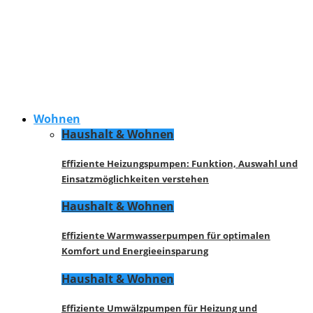
Wohnen
Haushalt & Wohnen
Effiziente Heizungspumpen: Funktion, Auswahl und
Einsatzmöglichkeiten verstehen
Haushalt & Wohnen
Effiziente Warmwasserpumpen für optimalen
Komfort und Energieeinsparung
Haushalt & Wohnen
Effiziente Umwälzpumpen für Heizung und