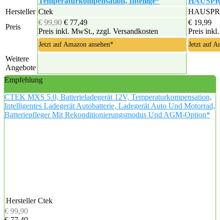
Temperaturkompensation, Intellige*
HAUSPROF
Hersteller
Ctek
HAUSPR
€ 99,90
€ 77,49
€ 19,99
Preis
Preis inkl. MwSt., zzgl. Versandkosten
Preis inkl
Jetzt auf Amazon ansehen*
Jetzt auf 
Weitere
Angebote
Empfehlung
CTEK MXS 5.0, Batterieladegerät 12V, Temperaturkompensation,
Intelligentes Ladegerät Autobatterie, Ladegerät Auto Und Motorrad,
Batteriepfleger Mit Rekonditionierungsmodus Und AGM-Option*
Hersteller
Ctek
€ 99,90
€ 77,49