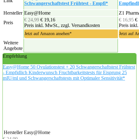
Link
Schwangerschaftstest Frühtest - Empfi*
Empfindl
Hersteller
Easy@Home
Z1 Pharm
€ 24,99
€ 19,16
€ 16,95
€
Preis
Preis inkl. MwSt., zzgl. Versandkosten
Preis inkl
Jetzt auf Amazon ansehen*
Jetzt auf 
Weitere
Angebote
Empfehlung
Easy@Home 50 Ovulationstest + 20 Schwangerschaftstest Frühtest
- Empfidlich Kinderwunsch Fruchtbarkeitstests für Eisprung 25
mIU/ml und Schwangerschaftstests mit Optimaler Sensitivität*
Hersteller
Easy@Home
€ 24,99