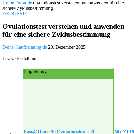
Home
Drogerie
Ovulationstest verstehen und anwenden für eine
sichere Zyklusbestimmung
DROGERIE
Ovulationstest verstehen und anwenden
für eine sichere Zyklusbestimmung
Deine-Kaufberatung.de
28. Dezember 2025
Lesezeit: 9 Minuten
Empfehlung
Easy@Home 50 Ovulationstest + 20
50x Z1 P