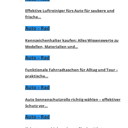
Effektive Luftreiniger fürs Auto für saubere und
frische…
Auto – Rad
Kennzeichenhalter kaufen: Alles Wissenswerte zu
Modellen, Materialien und…
Auto – Rad
Funktionale Fahrradtaschen für Alltag und Tour –
praktische…
Auto – Rad
Auto Sonnenschutzrollo richtig wählen – effektiver
Schutz vor…
Auto – Rad