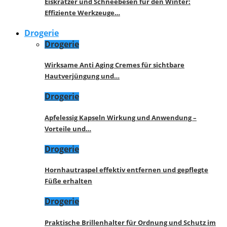
Eiskratzer und Schneebesen für den Winter:
Effiziente Werkzeuge…
Drogerie
Drogerie
Wirksame Anti Aging Cremes für sichtbare
Hautverjüngung und…
Drogerie
Apfelessig Kapseln Wirkung und Anwendung –
Vorteile und…
Drogerie
Hornhautraspel effektiv entfernen und gepflegte
Füße erhalten
Drogerie
Praktische Brillenhalter für Ordnung und Schutz im