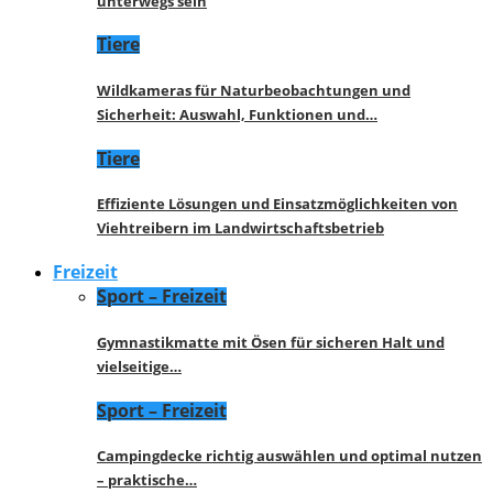
unterwegs sein
Tiere
Wildkameras für Naturbeobachtungen und
Sicherheit: Auswahl, Funktionen und…
Tiere
Effiziente Lösungen und Einsatzmöglichkeiten von
Viehtreibern im Landwirtschaftsbetrieb
Freizeit
Sport – Freizeit
Gymnastikmatte mit Ösen für sicheren Halt und
vielseitige…
Sport – Freizeit
Campingdecke richtig auswählen und optimal nutzen
– praktische…