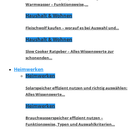
Warmwasser – Funktionsweise,…
Haushalt & Wohnen
Fleischwolf kaufen – worauf es bei Auswahl und…
Haushalt & Wohnen
Slow Cooker Ratgeber – Alles Wissenswerte zur
schonenden…
Heimwerken
Heimwerken
Solarspeicher effizient nutzen und richtig auswählen:
Alles Wissenswerte…
Heimwerken
Brauchwasserspeicher effizient nutzen –
Funktionsweise, Typen und Auswahlkriterien…