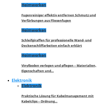
Heimwerken
Fugenreiniger effektiv entfernen Schmutz und
Verfärbungen aus Fliesenfugen
Heimwerken
Schleifgiraffen für professionelle Wand- und
Deckenschliffarbeiten einfach erklärt
Heimwerken
Vinylboden verlegen und pflegen – Materialien,
Eigenschaften und…
Elektronik
Elektronik
Praktische Lösung für Kabelmanagement mit
Kabelclips – Ordnung…