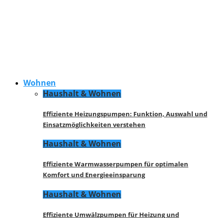
Wohnen
Haushalt & Wohnen
Effiziente Heizungspumpen: Funktion, Auswahl und
Einsatzmöglichkeiten verstehen
Haushalt & Wohnen
Effiziente Warmwasserpumpen für optimalen
Komfort und Energieeinsparung
Haushalt & Wohnen
Effiziente Umwälzpumpen für Heizung und