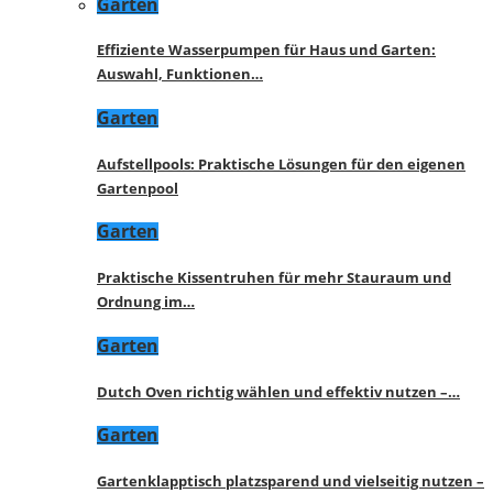
Garten
Effiziente Wasserpumpen für Haus und Garten:
Auswahl, Funktionen…
Garten
Aufstellpools: Praktische Lösungen für den eigenen
Gartenpool
Garten
Praktische Kissentruhen für mehr Stauraum und
Ordnung im…
Garten
Dutch Oven richtig wählen und effektiv nutzen –…
Garten
Gartenklapptisch platzsparend und vielseitig nutzen –