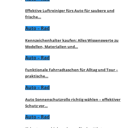
Effektive Luftreiniger fürs Auto für saubere und
frische…
Auto – Rad
Kennzeichenhalter kaufen: Alles Wissenswerte zu
Modellen, Materialien und…
Auto – Rad
Funktionale Fahrradtaschen für Alltag und Tour –
praktische…
Auto – Rad
Auto Sonnenschutzrollo richtig wählen – effektiver
Schutz vor…
Auto – Rad