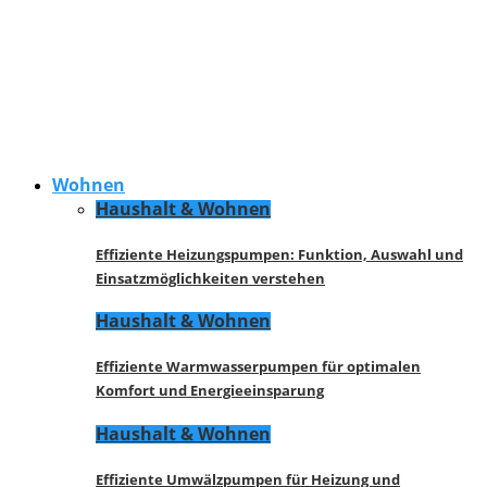
Wohnen
Haushalt & Wohnen
Effiziente Heizungspumpen: Funktion, Auswahl und
Einsatzmöglichkeiten verstehen
Haushalt & Wohnen
Effiziente Warmwasserpumpen für optimalen
Komfort und Energieeinsparung
Haushalt & Wohnen
Effiziente Umwälzpumpen für Heizung und