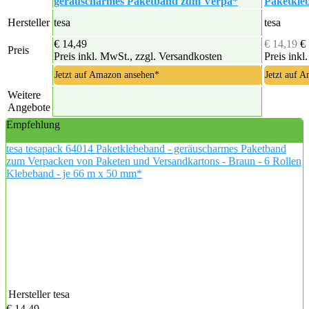
geräuscharmes Paketband zum Verpa*
Paketkle
Hersteller
tesa
tesa
€ 14,49
€ 14,19
€
Preis
Preis inkl. MwSt., zzgl. Versandkosten
Preis inkl
Jetzt auf Amazon ansehen*
Jetzt auf 
Weitere
Angebote
Empfehlung
tesa tesapack 64014 Paketklebeband - geräuscharmes Paketband
zum Verpacken von Paketen und Versandkartons - Braun - 6 Rollen
Klebeband - je 66 m x 50 mm*
Hersteller
tesa
€ 14,49