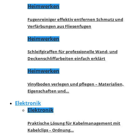
Heimwerken
Fugenreiniger effektiv entfernen Schmutz und
Verfärbungen aus Fliesenfugen
Heimwerken
Schleifgiraffen für professionelle Wand- und
Deckenschliffarbeiten einfach erklärt
Heimwerken
Vinylboden verlegen und pflegen – Materialien,
Eigenschaften und…
Elektronik
Elektronik
Praktische Lösung für Kabelmanagement mit
Kabelclips – Ordnung…