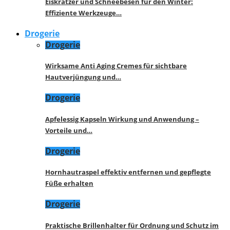
Eiskratzer und Schneebesen für den Winter:
Effiziente Werkzeuge…
Drogerie
Drogerie
Wirksame Anti Aging Cremes für sichtbare
Hautverjüngung und…
Drogerie
Apfelessig Kapseln Wirkung und Anwendung –
Vorteile und…
Drogerie
Hornhautraspel effektiv entfernen und gepflegte
Füße erhalten
Drogerie
Praktische Brillenhalter für Ordnung und Schutz im