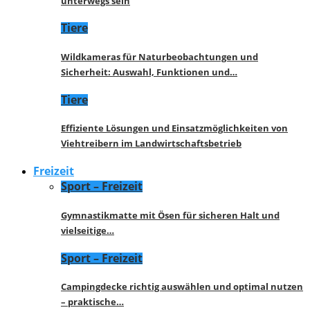
unterwegs sein
Tiere
Wildkameras für Naturbeobachtungen und
Sicherheit: Auswahl, Funktionen und…
Tiere
Effiziente Lösungen und Einsatzmöglichkeiten von
Viehtreibern im Landwirtschaftsbetrieb
Freizeit
Sport – Freizeit
Gymnastikmatte mit Ösen für sicheren Halt und
vielseitige…
Sport – Freizeit
Campingdecke richtig auswählen und optimal nutzen
– praktische…