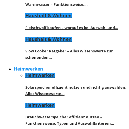
Warmwasser – Funktionsweise,…
Haushalt & Wohnen
Fleischwolf kaufen – worauf es bei Auswahl und…
Haushalt & Wohnen
Slow Cooker Ratgeber – Alles Wissenswerte zur
schonenden…
Heimwerken
Heimwerken
Solarspeicher effizient nutzen und richtig auswählen:
Alles Wissenswerte…
Heimwerken
Brauchwasserspeicher effizient nutzen –
Funktionsweise, Typen und Auswahlkriterien…