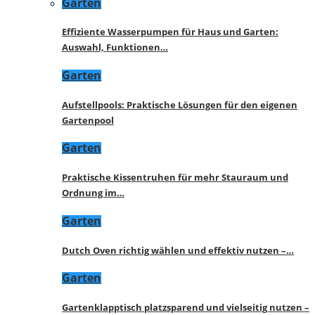
Garten
Effiziente Wasserpumpen für Haus und Garten:
Auswahl, Funktionen…
Garten
Aufstellpools: Praktische Lösungen für den eigenen
Gartenpool
Garten
Praktische Kissentruhen für mehr Stauraum und
Ordnung im…
Garten
Dutch Oven richtig wählen und effektiv nutzen –…
Garten
Gartenklapptisch platzsparend und vielseitig nutzen –