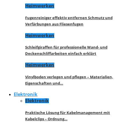
Heimwerken
Fugenreiniger effektiv entfernen Schmutz und
Verfärbungen aus Fliesenfugen
Heimwerken
Schleifgiraffen für professionelle Wand- und
Deckenschliffarbeiten einfach erklärt
Heimwerken
Vinylboden verlegen und pflegen – Materialien,
Eigenschaften und…
Elektronik
Elektronik
Praktische Lösung für Kabelmanagement mit
Kabelclips – Ordnung…