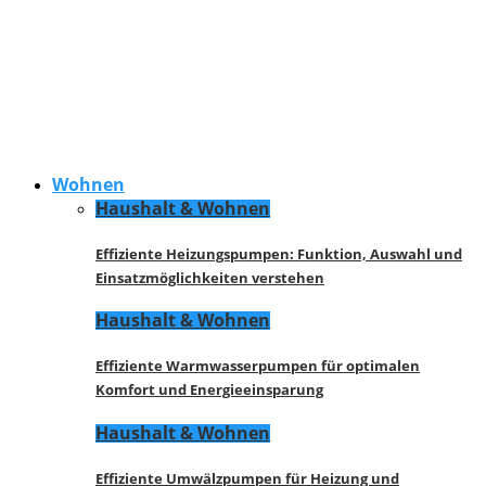
Wohnen
Haushalt & Wohnen
Effiziente Heizungspumpen: Funktion, Auswahl und
Einsatzmöglichkeiten verstehen
Haushalt & Wohnen
Effiziente Warmwasserpumpen für optimalen
Komfort und Energieeinsparung
Haushalt & Wohnen
Effiziente Umwälzpumpen für Heizung und