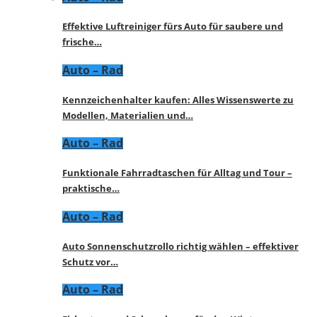
Effektive Luftreiniger fürs Auto für saubere und
frische…
Auto – Rad
Kennzeichenhalter kaufen: Alles Wissenswerte zu
Modellen, Materialien und…
Auto – Rad
Funktionale Fahrradtaschen für Alltag und Tour –
praktische…
Auto – Rad
Auto Sonnenschutzrollo richtig wählen – effektiver
Schutz vor…
Auto – Rad