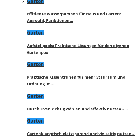
Garten
Effiziente Wasserpumpen für Haus und Garten:
Auswahl, Funktionen…
Garten
Aufstellpools: Praktische Lösungen für den eigenen
Gartenpool
Garten
Praktische Kissentruhen für mehr Stauraum und
Ordnung im…
Garten
Dutch Oven richtig wählen und effektiv nutzen –…
Garten
Gartenklapptisch platzsparend und vielseitig nutzen –