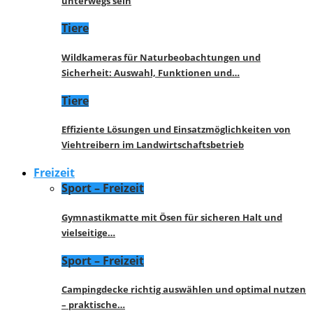
unterwegs sein
Tiere
Wildkameras für Naturbeobachtungen und
Sicherheit: Auswahl, Funktionen und…
Tiere
Effiziente Lösungen und Einsatzmöglichkeiten von
Viehtreibern im Landwirtschaftsbetrieb
Freizeit
Sport – Freizeit
Gymnastikmatte mit Ösen für sicheren Halt und
vielseitige…
Sport – Freizeit
Campingdecke richtig auswählen und optimal nutzen
– praktische…