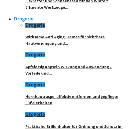
Eiskratzer und Schneebesen für den Winter:
Effiziente Werkzeuge…
Drogerie
Drogerie
Wirksame Anti Aging Cremes für sichtbare
Hautverjüngung und…
Drogerie
Apfelessig Kapseln Wirkung und Anwendung –
Vorteile und…
Drogerie
Hornhautraspel effektiv entfernen und gepflegte
Füße erhalten
Drogerie
Praktische Brillenhalter für Ordnung und Schutz im