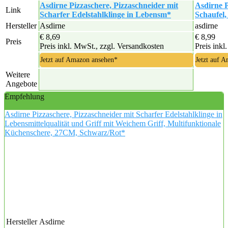
Asdirne Pizzaschere, Pizzaschneider mit
Asdirne P
Link
Scharfer Edelstahlklinge in Lebensm*
Schaufel,
Hersteller
Asdirne
asdirne
€ 8,69
€ 8,99
Preis
Preis inkl. MwSt., zzgl. Versandkosten
Preis inkl
Jetzt auf Amazon ansehen*
Jetzt auf 
Weitere
Angebote
Empfehlung
Asdirne Pizzaschere, Pizzaschneider mit Scharfer Edelstahlklinge in
Lebensmittelqualität und Griff mit Weichem Griff, Multifunktionale
Küchenschere, 27CM, Schwarz/Rot*
Hersteller
Asdirne