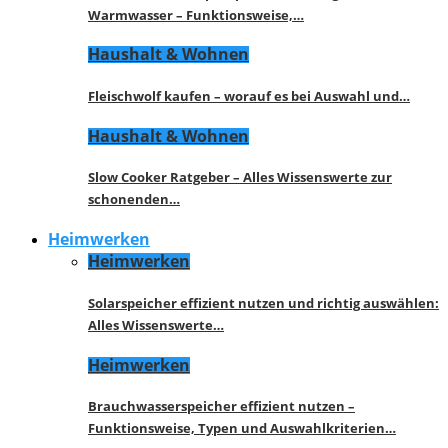
Warmwasser – Funktionsweise,…
Haushalt & Wohnen
Fleischwolf kaufen – worauf es bei Auswahl und…
Haushalt & Wohnen
Slow Cooker Ratgeber – Alles Wissenswerte zur
schonenden…
Heimwerken
Heimwerken
Solarspeicher effizient nutzen und richtig auswählen:
Alles Wissenswerte…
Heimwerken
Brauchwasserspeicher effizient nutzen –
Funktionsweise, Typen und Auswahlkriterien…