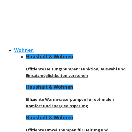
Wohnen
Haushalt & Wohnen
Effiziente Heizungspumpen: Funktion, Auswahl und
Einsatzmöglichkeiten verstehen
Haushalt & Wohnen
Effiziente Warmwasserpumpen für optimalen
Komfort und Energieeinsparung
Haushalt & Wohnen
Effiziente Umwälzpumpen für Heizung und