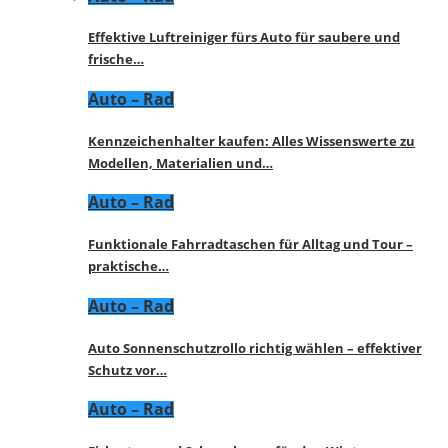
Effektive Luftreiniger fürs Auto für saubere und
frische…
Auto – Rad
Kennzeichenhalter kaufen: Alles Wissenswerte zu
Modellen, Materialien und…
Auto – Rad
Funktionale Fahrradtaschen für Alltag und Tour –
praktische…
Auto – Rad
Auto Sonnenschutzrollo richtig wählen – effektiver
Schutz vor…
Auto – Rad