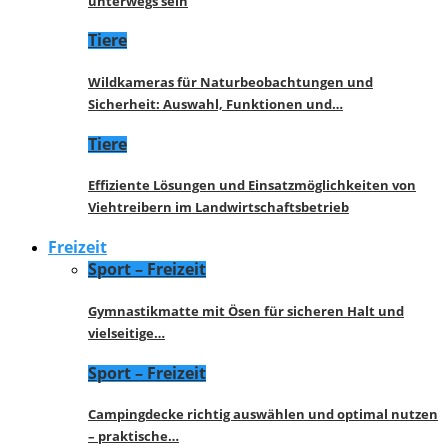
unterwegs sein
Tiere
Wildkameras für Naturbeobachtungen und
Sicherheit: Auswahl, Funktionen und…
Tiere
Effiziente Lösungen und Einsatzmöglichkeiten von
Viehtreibern im Landwirtschaftsbetrieb
Freizeit
Sport – Freizeit
Gymnastikmatte mit Ösen für sicheren Halt und
vielseitige…
Sport – Freizeit
Campingdecke richtig auswählen und optimal nutzen
– praktische…