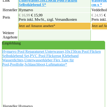
Link
Unterwasser,10x150cm Pool Flicken
wasserdi
Selbstklebend S*
cm x *
Hersteller
Hymarvo
Veddelhol
€ 16,99
€ 15,99
€ 24,95
€
Preis
Preis inkl. MwSt., zzgl. Versandkosten
Preis inkl
Jetzt auf Amazon ansehen*
Jetzt auf 
Weitere
Angebote
Empfehlung
Hymarvo Pool Reparaturset Unterwasser,10x150cm Pool Flicken
Selbstklebend Set,PVC Pool Flickzeug Klebeband
Wasserdichtes,Unterwasserkleber Flex Tape für
Pool,Poolfolie,Schlauchboot,Luftmatratze*
Hersteller
Hymarvo