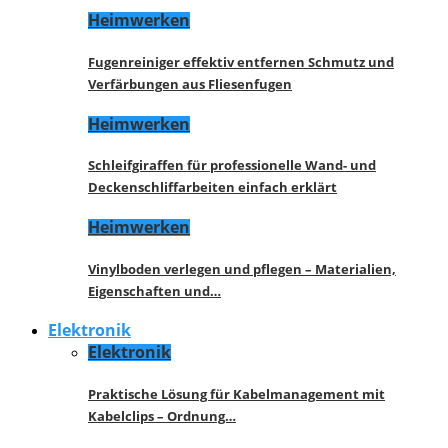
Heimwerken
Fugenreiniger effektiv entfernen Schmutz und
Verfärbungen aus Fliesenfugen
Heimwerken
Schleifgiraffen für professionelle Wand- und
Deckenschliffarbeiten einfach erklärt
Heimwerken
Vinylboden verlegen und pflegen – Materialien,
Eigenschaften und…
Elektronik
Elektronik
Praktische Lösung für Kabelmanagement mit
Kabelclips – Ordnung…