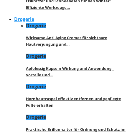
Eiskratzer und Schneebesen für den Winter:
Effiziente Werkzeuge…
Drogerie
Drogerie
Wirksame Anti Aging Cremes für sichtbare
Hautverjüngung und…
Drogerie
Apfelessig Kapseln Wirkung und Anwendung –
Vorteile und…
Drogerie
Hornhautraspel effektiv entfernen und gepflegte
Füße erhalten
Drogerie
Praktische Brillenhalter für Ordnung und Schutz im