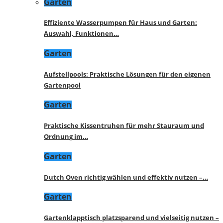
Garten
Effiziente Wasserpumpen für Haus und Garten:
Auswahl, Funktionen…
Garten
Aufstellpools: Praktische Lösungen für den eigenen
Gartenpool
Garten
Praktische Kissentruhen für mehr Stauraum und
Ordnung im…
Garten
Dutch Oven richtig wählen und effektiv nutzen –…
Garten
Gartenklapptisch platzsparend und vielseitig nutzen –