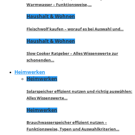
Warmwasser – Funktionsweise,…
Haushalt & Wohnen
Fleischwolf kaufen – worauf es bei Auswahl und…
Haushalt & Wohnen
Slow Cooker Ratgeber – Alles Wissenswerte zur
schonenden…
Heimwerken
Heimwerken
Solarspeicher effizient nutzen und richtig auswählen:
Alles Wissenswerte…
Heimwerken
Brauchwasserspeicher effizient nutzen –
Funktionsweise, Typen und Auswahlkriterien…