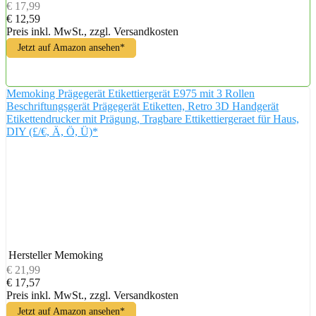
€ 17,99
€ 12,59
Preis inkl. MwSt., zzgl. Versandkosten
Jetzt auf Amazon ansehen*
Memoking Prägegerät Etikettiergerät E975 mit 3 Rollen
Beschriftungsgerät Prägegerät Etiketten, Retro 3D Handgerät
Etikettendrucker mit Prägung, Tragbare Ettikettiergeraet für Haus,
DIY (£/€, Ä, Ö, Ü)*
Hersteller
Memoking
€ 21,99
€ 17,57
Preis inkl. MwSt., zzgl. Versandkosten
Jetzt auf Amazon ansehen*