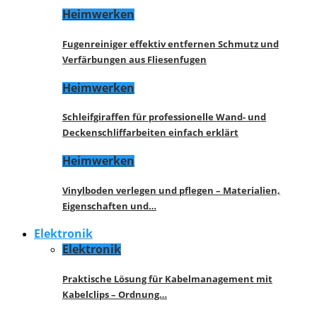
Heimwerken
Fugenreiniger effektiv entfernen Schmutz und
Verfärbungen aus Fliesenfugen
Heimwerken
Schleifgiraffen für professionelle Wand- und
Deckenschliffarbeiten einfach erklärt
Heimwerken
Vinylboden verlegen und pflegen – Materialien,
Eigenschaften und…
Elektronik
Elektronik
Praktische Lösung für Kabelmanagement mit
Kabelclips – Ordnung…