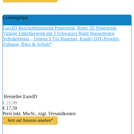
Leistungstipp
EazeID Beschriftungsgerät Prägegerät, Retro 3D Prägegerät,
Vintage Etikettiergerät mit 3 Schwarzes Band Wasserfesten
Selbstklebend – Omega S Für Bastelset, Kinder DIY-Projekte,
Zuhause, Büro & Schule*
Hersteller
EazeID
€ 21,99
€ 17,59
Preis inkl. MwSt., zzgl. Versandkosten
Jetzt auf Amazon ansehen*