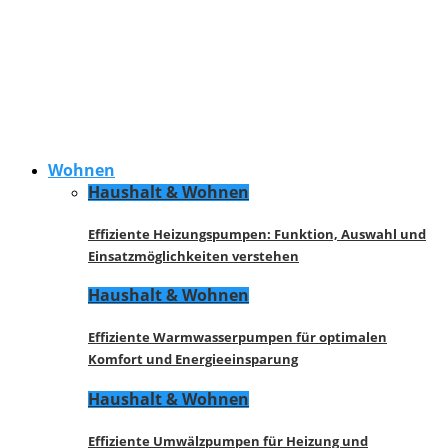
Wohnen
Haushalt & Wohnen
Effiziente Heizungspumpen: Funktion, Auswahl und
Einsatzmöglichkeiten verstehen
Haushalt & Wohnen
Effiziente Warmwasserpumpen für optimalen
Komfort und Energieeinsparung
Haushalt & Wohnen
Effiziente Umwälzpumpen für Heizung und