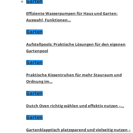
Garten
Effiziente Wasserpumpen für Haus und Garten:
Auswahl, Funktionen…
Garten
Aufstellpools: Praktische Lösungen für den eigenen
Gartenpool
Garten
Praktische Kissentruhen für mehr Stauraum und
Ordnung im…
Garten
Dutch Oven richtig wählen und effektiv nutzen –…
Garten
Gartenklapptisch platzsparend und vielseitig nutzen –