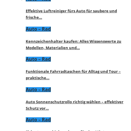
Effektive Luftreiniger fürs Auto für saubere und
frische…
Auto – Rad
Kennzeichenhalter kaufen: Alles Wissenswerte zu
Modellen, Materialien und…
Auto – Rad
Funktionale Fahrradtaschen für Alltag und Tour –
praktische…
Auto – Rad
Auto Sonnenschutzrollo richtig wählen – effektiver
Schutz vor…
Auto – Rad