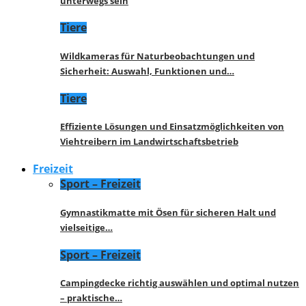
unterwegs sein
Tiere
Wildkameras für Naturbeobachtungen und
Sicherheit: Auswahl, Funktionen und…
Tiere
Effiziente Lösungen und Einsatzmöglichkeiten von
Viehtreibern im Landwirtschaftsbetrieb
Freizeit
Sport – Freizeit
Gymnastikmatte mit Ösen für sicheren Halt und
vielseitige…
Sport – Freizeit
Campingdecke richtig auswählen und optimal nutzen
– praktische…