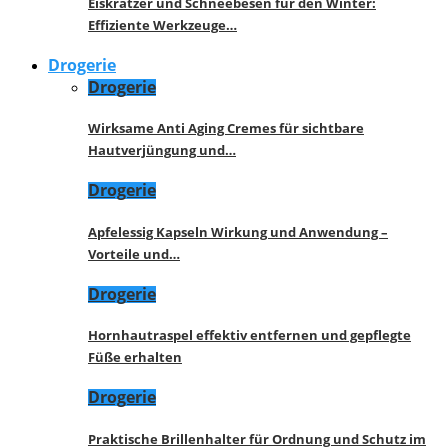
Eiskratzer und Schneebesen für den Winter:
Effiziente Werkzeuge…
Drogerie
Drogerie
Wirksame Anti Aging Cremes für sichtbare
Hautverjüngung und…
Drogerie
Apfelessig Kapseln Wirkung und Anwendung –
Vorteile und…
Drogerie
Hornhautraspel effektiv entfernen und gepflegte
Füße erhalten
Drogerie
Praktische Brillenhalter für Ordnung und Schutz im