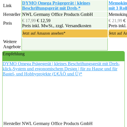
DYMO Omega Prägegerät | kleines
Memoking
Link
Beschriftungsgerät mit Dreh-*
mit 3 Rol
Hersteller
NWL Germany Office Products GmbH
Memokin
€ 17,99
€ 12,59
€ 21,99
€
Preis
Preis inkl. MwSt., zzgl. Versandkosten
Preis inkl
Jetzt auf Amazon ansehen*
Jetzt auf 
Weitere
Angebote
Empfehlung
DYMO Omega Prägegerät | kleines Beschriftungsgerät mit Dreh-
klick-System und ergonomischem Design | für zu Hause und für
Bastel- und Hobbyprojekte (£/€ÄÖ und Ü)*
Hersteller
NWL Germany Office Products GmbH