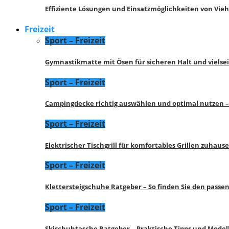
Effiziente Lösungen und Einsatzmöglichkeiten von Vie
Freizeit
Sport – Freizeit
Gymnastikmatte mit Ösen für sicheren Halt und vielse
Sport – Freizeit
Campingdecke richtig auswählen und optimal nutzen –
Sport – Freizeit
Elektrischer Tischgrill für komfortables Grillen zuhau
Sport – Freizeit
Klettersteigschuhe Ratgeber – So finden Sie den pass
Sport – Freizeit
Skischuhtasche Ratgeber – Praktische Tipps und Model