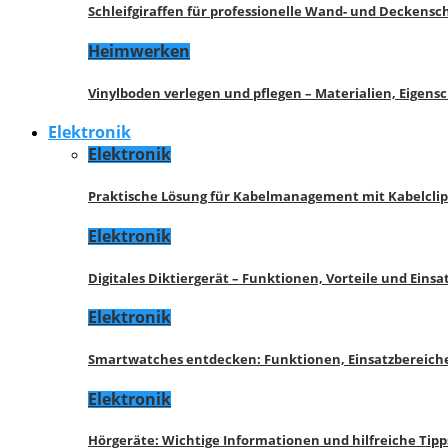
Schleifgiraffen für professionelle Wand- und Deckensch
Heimwerken
Vinylboden verlegen und pflegen – Materialien, Eigen
Elektronik
Elektronik
Praktische Lösung für Kabelmanagement mit Kabelcli
Elektronik
Digitales Diktiergerät – Funktionen, Vorteile und Eins
Elektronik
Smartwatches entdecken: Funktionen, Einsatzbereich
Elektronik
Hörgeräte: Wichtige Informationen und hilfreiche Tipp