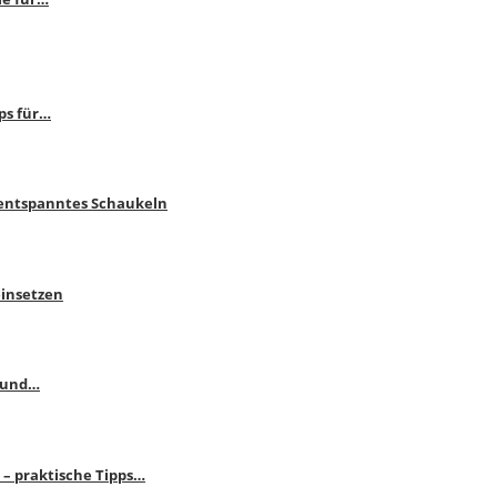
ps für…
 entspanntes Schaukeln
einsetzen
s und…
– praktische Tipps…