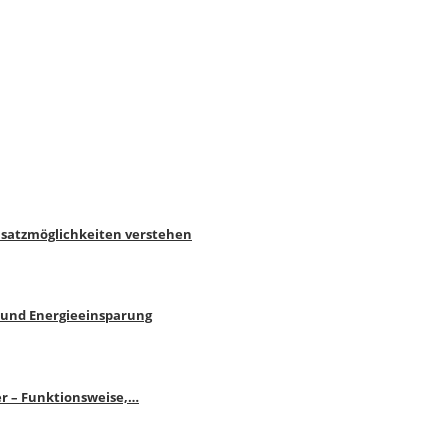
nsatzmöglichkeiten verstehen
 und Energieeinsparung
r – Funktionsweise,…