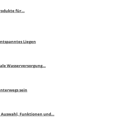
rodukte für…
Entspanntes Liegen
male Wasserversorgung…
unterwegs sein
: Auswahl, Funktionen und…