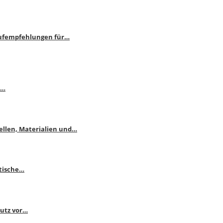
aufempfehlungen für…
e…
ellen, Materialien und…
ktische…
hutz vor…