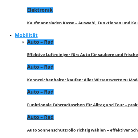
Elektronik
Kaufmannsladen Kasse – Auswahl, Funktionen und K
Mobilität
Auto – Rad
Effektive Luftreiniger fürs Auto für saubere und frisch
Auto – Rad
Kennzeichenhalter kaufen: Alles Wissenswerte zu Mod
Auto – Rad
Funktionale Fahrradtaschen für Alltag und Tour – pra
Auto – Rad
Auto Sonnenschutzrollo richtig wählen – effektiver Sc