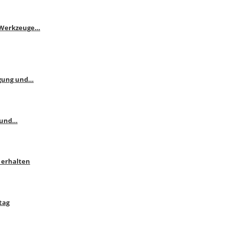
e Werkzeuge…
ngung und…
 und…
 erhalten
tag