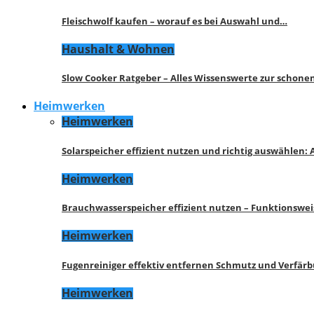
Fleischwolf kaufen – worauf es bei Auswahl und…
Haushalt & Wohnen
Slow Cooker Ratgeber – Alles Wissenswerte zur schon
Heimwerken
Heimwerken
Solarspeicher effizient nutzen und richtig auswählen:
Heimwerken
Brauchwasserspeicher effizient nutzen – Funktionswe
Heimwerken
Fugenreiniger effektiv entfernen Schmutz und Verfär
Heimwerken