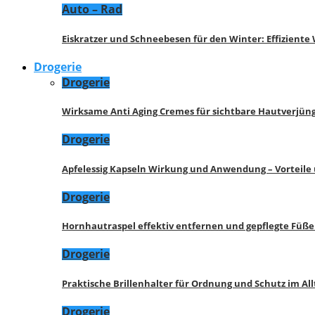
Auto – Rad
Eiskratzer und Schneebesen für den Winter: Effizient
Drogerie
Drogerie
Wirksame Anti Aging Cremes für sichtbare Hautverjü
Drogerie
Apfelessig Kapseln Wirkung und Anwendung – Vorteile
Drogerie
Hornhautraspel effektiv entfernen und gepflegte Füße
Drogerie
Praktische Brillenhalter für Ordnung und Schutz im All
Drogerie