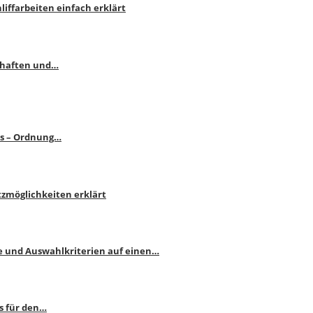
liffarbeiten einfach erklärt
schaften und…
ps – Ordnung…
atzmöglichkeiten erklärt
e und Auswahlkriterien auf einen…
s für den…