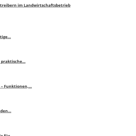
htreibern im Landwirtschaftsbetrieb
itige…
 praktische…
se – Funktionen,…
enden…
le für…