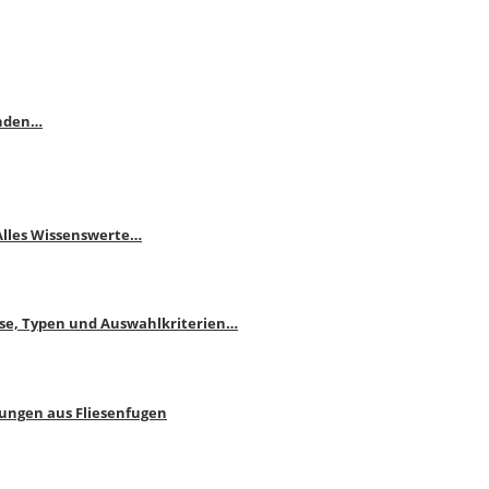
enden…
 Alles Wissenswerte…
ise, Typen und Auswahlkriterien…
bungen aus Fliesenfugen