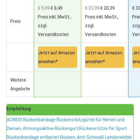
€ 9,99
€ 8,49
€ 23,99
€ 20,39
€ 3
Preis inkl. MwSt.,
Preis inkl. MwSt.,
Prei
Preis
zzgl.
zzgl.
zzgl
Versandkosten
Versandkosten
Ver
Jetzt auf Amazon
Jetzt auf Amazon
Jet
ansehen*
ansehen*
ans
Weitere
Angebote
Empfehlung
ACWOO Rückenbandage Rückenstützgürtel für Herren und
Damen, Atmungsaktive Rückengurt,Rückenstütze für Sport
Rückenbandage entlastet Rücken, Anti-Schweiß Lendenwirbel