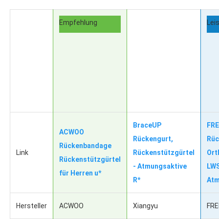
Empfehlung
Lei
BraceUP
FR
ACWOO
Rückengurt,
Rüc
Rückenbandage
Link
Rückenstützgürtel
Ort
Rückenstützgürtel
- Atmungsaktive
LWS
für Herren u*
R*
Atm
Hersteller
ACWOO
Xiangyu
FR