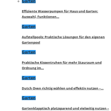
Garten
Effiziente Wasserpumpen für Haus und Garten:
Auswahl, Funktionen…
Garten
Aufstellpools: Praktische Lösungen für den eigenen
Gartenpool
Garten
Praktische Kissentruhen für mehr Stauraum und
Ordnung im…
Garten
Dutch Oven richtig wählen und effektiv nutzen –…
Garten
Gartenklapptisch platzsparend und vielseitig nutzen –