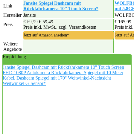
Jansite Spiegel Dashcam mit
WOLFBOX
Link
Rückfahrkamera 10'' Touch Screen*
mit 5.8G
Hersteller
Jansite
WOLFB
€ 69,99
€ 59,49
€ 165,99
Preis
Preis inkl. MwSt., zzgl. Versandkosten
Preis inkl
Jetzt auf Amazon ansehen*
Jetzt auf 
Weitere
Angebote
Empfehlung
Jansite Spiegel Dashcam mit Rückfahrkamera 10'' Touch Screen
FHD 1080P Autokamera Rückfahrkamera Spiegel mit 10 Meter
Kabel, Dashcam Spiegel mit 170° Weitwinkel-Nachtsicht
Weitwinkel G-Sensor*