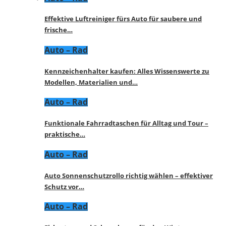
Effektive Luftreiniger fürs Auto für saubere und
frische…
Auto – Rad
Kennzeichenhalter kaufen: Alles Wissenswerte zu
Modellen, Materialien und…
Auto – Rad
Funktionale Fahrradtaschen für Alltag und Tour –
praktische…
Auto – Rad
Auto Sonnenschutzrollo richtig wählen – effektiver
Schutz vor…
Auto – Rad