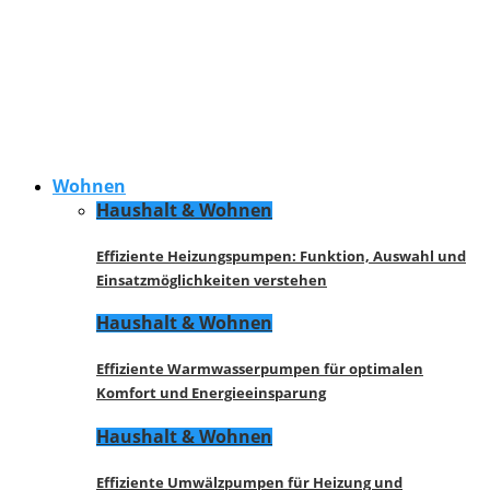
Wohnen
Haushalt & Wohnen
Effiziente Heizungspumpen: Funktion, Auswahl und
Einsatzmöglichkeiten verstehen
Haushalt & Wohnen
Effiziente Warmwasserpumpen für optimalen
Komfort und Energieeinsparung
Haushalt & Wohnen
Effiziente Umwälzpumpen für Heizung und