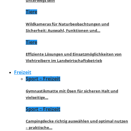
unterwegs sein
Tiere
Wildkameras für Naturbeobachtungen und
Sicherheit: Auswahl, Funktionen und…
Tiere
Effiziente Lösungen und Einsatzmöglichkeiten von
Viehtreibern im Landwirtschaftsbetrieb
Freizeit
Sport – Freizeit
Gymnastikmatte mit Ösen für sicheren Halt und
vielseitige…
Sport – Freizeit
Campingdecke richtig auswählen und optimal nutzen
– praktische…