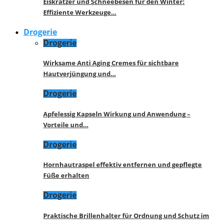
Eiskratzer und Schneebesen für den Winter:
Effiziente Werkzeuge…
Drogerie
Drogerie
Wirksame Anti Aging Cremes für sichtbare
Hautverjüngung und…
Drogerie
Apfelessig Kapseln Wirkung und Anwendung –
Vorteile und…
Drogerie
Hornhautraspel effektiv entfernen und gepflegte
Füße erhalten
Drogerie
Praktische Brillenhalter für Ordnung und Schutz im