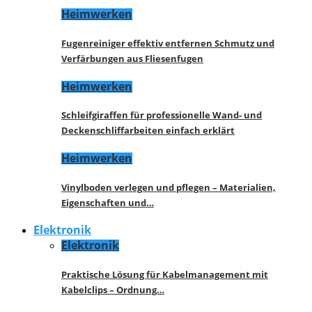
Heimwerken
Fugenreiniger effektiv entfernen Schmutz und
Verfärbungen aus Fliesenfugen
Heimwerken
Schleifgiraffen für professionelle Wand- und
Deckenschliffarbeiten einfach erklärt
Heimwerken
Vinylboden verlegen und pflegen – Materialien,
Eigenschaften und…
Elektronik
Elektronik
Praktische Lösung für Kabelmanagement mit
Kabelclips – Ordnung…