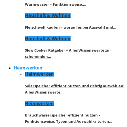
Warmwasser – Funktionsweise,…
Haushalt & Wohnen
Fleischwolf kaufen – worauf es bei Auswahl und…
Haushalt & Wohnen
Slow Cooker Ratgeber – Alles Wissenswerte zur
schonenden…
Heimwerken
Heimwerken
Solarspeicher effizient nutzen und richtig auswählen:
Alles Wissenswerte…
Heimwerken
Brauchwasserspeicher effizient nutzen –
Funktionsweise, Typen und Auswahlkriterien…