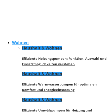
Wohnen
Haushalt & Wohnen
Effiziente Heizungspumpen: Funktion, Auswahl und
Einsatzmöglichkeiten verstehen
Haushalt & Wohnen
Effiziente Warmwasserpumpen für optimalen
Komfort und Energieeinsparung
Haushalt & Wohnen
Effiziente Umwälzpumpen für Heizung und