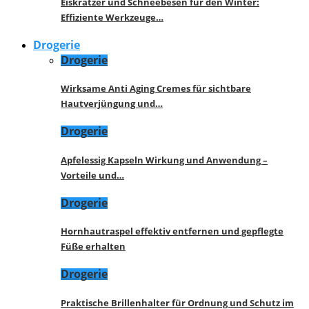
Eiskratzer und Schneebesen für den Winter:
Effiziente Werkzeuge…
Drogerie
Drogerie
Wirksame Anti Aging Cremes für sichtbare
Hautverjüngung und…
Drogerie
Apfelessig Kapseln Wirkung und Anwendung –
Vorteile und…
Drogerie
Hornhautraspel effektiv entfernen und gepflegte
Füße erhalten
Drogerie
Praktische Brillenhalter für Ordnung und Schutz im