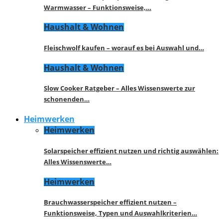
Warmwasser – Funktionsweise,…
Haushalt & Wohnen
Fleischwolf kaufen – worauf es bei Auswahl und…
Haushalt & Wohnen
Slow Cooker Ratgeber – Alles Wissenswerte zur
schonenden…
Heimwerken
Heimwerken
Solarspeicher effizient nutzen und richtig auswählen:
Alles Wissenswerte…
Heimwerken
Brauchwasserspeicher effizient nutzen –
Funktionsweise, Typen und Auswahlkriterien…