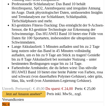
Professionelle Schlafanalyse: Das Band 10 behält
Herzfrequenz, SpO2, Atemfrequenz und irreguläre Atmung
im Auge. Dank physiologischer Daten, umfassenden Insights
und Trendanalysen zur Schlafdauer, Schlafqualität,
Tiefschlafphasen und mehr.
KI-gestütztes Fitness-Tracking: Das ermöglicht der 9-Achsen-
Sensor, die KI-gestützte Technologie zur Erkennung der
Schwimmzüge. Das HUAWEI Band 10 bietet eine Fülle von
Daten für 100 Sportarten, insbesondere die ultrapräzisen
Schwimmdaten.
Lange Akkulaufzeit: 5 Minuten aufladen und bis zu 2 Tage
lang nutzen oder das Band in 45 Minuten vollständig
aufladen, um es bis zu 9 Tage am Stück zu tragen! Genieße
bis zu 8 Tage Akkulaufzeit bei normaler Nutzung – unter
bestimmten Bedingungen sogar bis zu 14 Tage.
Farbenfrohe Armbänder, die du lieben wirst: Das stilvolle
HUAWEI Band 10 bietet eine breite Palette von Farben, rosa
und schwarz (von dauerhaften Polymer-Gehäuse), oder grün,
blau, lila, weiß (von Aluminium-Legierung Gehäuse).
Unverb. Preisempf.: € 49,00
Du sparst: € 24,00
Preis: € 25,00
Preis inkl. MwSt., zzgl.
Jetzt auf Amazon ansehen*
Versandkosten
Nr. 4