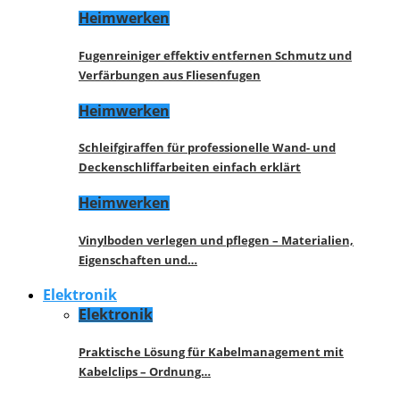
Heimwerken
Fugenreiniger effektiv entfernen Schmutz und
Verfärbungen aus Fliesenfugen
Heimwerken
Schleifgiraffen für professionelle Wand- und
Deckenschliffarbeiten einfach erklärt
Heimwerken
Vinylboden verlegen und pflegen – Materialien,
Eigenschaften und…
Elektronik
Elektronik
Praktische Lösung für Kabelmanagement mit
Kabelclips – Ordnung…