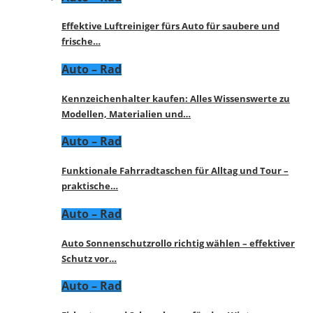
Effektive Luftreiniger fürs Auto für saubere und
frische…
Auto – Rad
Kennzeichenhalter kaufen: Alles Wissenswerte zu
Modellen, Materialien und…
Auto – Rad
Funktionale Fahrradtaschen für Alltag und Tour –
praktische…
Auto – Rad
Auto Sonnenschutzrollo richtig wählen – effektiver
Schutz vor…
Auto – Rad