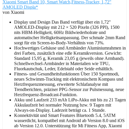
Xiaomi Smart Band 10, Smart Watch,Fitness-Tracker, 1,72"
AMOLED Displa*
von Xiaomi
Display und Design Das Band verfügt über ein 1,72"
AMOLED-Display mit 212 × 520 Pixeln (326 PPI), 1500
nits HBM-Helligkeit, 60Hz Bildwiederholrate und
automatischer Helligkeitsanpassung. Der schmale 2mm Rand
sorgt für ein Screen-to-Body-Verhältnis von 73%.
Hochwertiges Gehäuse und Armbänder Aluminiumrahmen in
drei Farben, zusätzlich eine edle Keramikversion. Gewicht:
Standard 15,95 g, Keramik 23,05 g (jeweils ohne Armband).
Schnellwechsel-Armbänder in Materialien wie TPU,
Fluorkautschuk, Leder, Edelstahl oder Seide erhältlich.
Fitness- und Gesundheitsfunktionen Über 150 Sportmodi,
neues Schwimm-Tracking mit elektronischem Kompass und
Herzfrequenzmessung, erweiterte Schlafanalyse mit
Trendberichten, präziser PPG-Sensor zur Pulsmessung, neue
Herzfrequenz-Broadcast-Funktion.
Akku und Laufzeit 233 mAh LiPo-Akku mit bis zu 21 Tagen
Akkulaufzeit bei normaler Nutzung bzw. 9 Tagen mit
Always-on-Display. Ladezeit beträgt ca. 1 Stunde.
Konnektivität und Smart Features Bluetooth 5.4, 5ATM
wasserdicht, kompatibel mit Android ab Version 8.0 und iOS
ab Version 12.0. Unterstützung für Mi Fitness App, Xiaomi