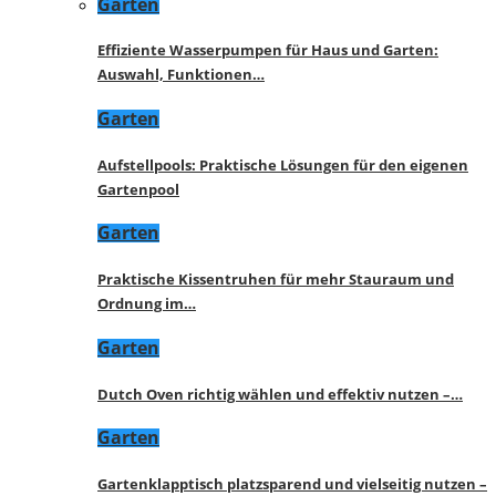
Garten
Effiziente Wasserpumpen für Haus und Garten:
Auswahl, Funktionen…
Garten
Aufstellpools: Praktische Lösungen für den eigenen
Gartenpool
Garten
Praktische Kissentruhen für mehr Stauraum und
Ordnung im…
Garten
Dutch Oven richtig wählen und effektiv nutzen –…
Garten
Gartenklapptisch platzsparend und vielseitig nutzen –