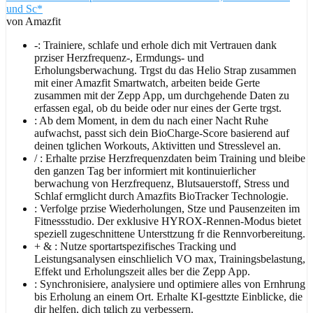
und Sc*
von Amazfit
-: Trainiere, schlafe und erhole dich mit Vertrauen dank
prziser Herzfrequenz-, Ermdungs- und
Erholungsberwachung. Trgst du das Helio Strap zusammen
mit einer Amazfit Smartwatch, arbeiten beide Gerte
zusammen mit der Zepp App, um durchgehende Daten zu
erfassen egal, ob du beide oder nur eines der Gerte trgst.
: Ab dem Moment, in dem du nach einer Nacht Ruhe
aufwachst, passt sich dein BioCharge-Score basierend auf
deinen tglichen Workouts, Aktivitten und Stresslevel an.
/ : Erhalte przise Herzfrequenzdaten beim Training und bleibe
den ganzen Tag ber informiert mit kontinuierlicher
berwachung von Herzfrequenz, Blutsauerstoff, Stress und
Schlaf ermglicht durch Amazfits BioTracker Technologie.
: Verfolge przise Wiederholungen, Stze und Pausenzeiten im
Fitnessstudio. Der exklusive HYROX-Rennen-Modus bietet
speziell zugeschnittene Untersttzung fr die Rennvorbereitung.
+ & : Nutze sportartspezifisches Tracking und
Leistungsanalysen einschlielich VO max, Trainingsbelastung,
Effekt und Erholungszeit alles ber die Zepp App.
: Synchronisiere, analysiere und optimiere alles von Ernhrung
bis Erholung an einem Ort. Erhalte KI-gesttzte Einblicke, die
dir helfen, dich tglich zu verbessern.