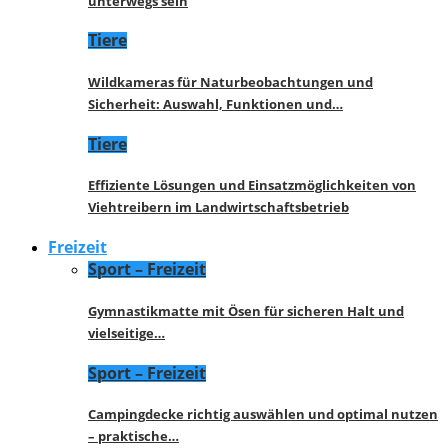
unterwegs sein
Tiere
Wildkameras für Naturbeobachtungen und
Sicherheit: Auswahl, Funktionen und…
Tiere
Effiziente Lösungen und Einsatzmöglichkeiten von
Viehtreibern im Landwirtschaftsbetrieb
Freizeit
Sport – Freizeit
Gymnastikmatte mit Ösen für sicheren Halt und
vielseitige…
Sport – Freizeit
Campingdecke richtig auswählen und optimal nutzen
– praktische…