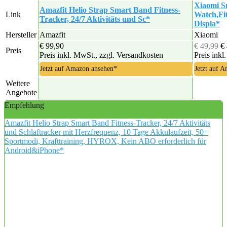
Xiaomi S
Amazfit Helio Strap Smart Band Fitness-
Link
Watch,Fi
Tracker, 24/7 Aktivitäts und Sc*
Displa*
Hersteller
Amazfit
Xiaomi
€ 99,90
€ 49,99
€
Preis
Preis inkl. MwSt., zzgl. Versandkosten
Preis inkl
Jetzt auf Amazon ansehen*
Jetzt auf 
Weitere
Angebote
Empfehlung
Amazfit Helio Strap Smart Band Fitness-Tracker, 24/7 Aktivitäts
und Schlaftracker mit Herzfrequenz, 10 Tage Akkulaufzeit, 50+
Sportmodi, Krafttraining, HYROX, Kein ABO erforderlich für
Android&iPhone*