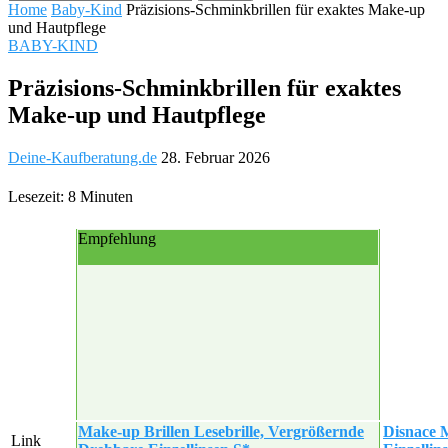
Home
Baby-Kind
Präzisions-Schminkbrillen für exaktes Make-up
und Hautpflege
BABY-KIND
Präzisions-Schminkbrillen für exaktes
Make-up und Hautpflege
Deine-Kaufberatung.de
28. Februar 2026
Lesezeit: 8 Minuten
Empfehlung
Make-up Brillen Lesebrille, Vergrößernde
Disnace 
Link