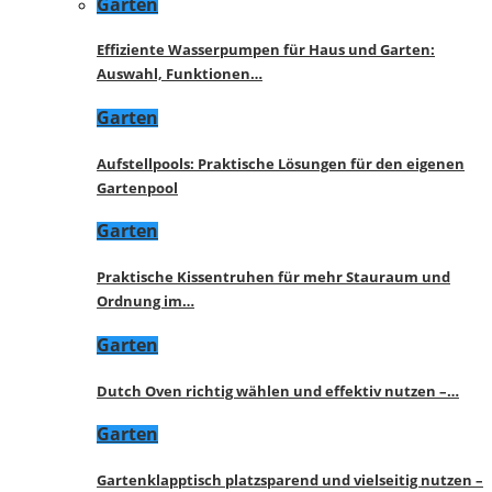
Garten
Effiziente Wasserpumpen für Haus und Garten:
Auswahl, Funktionen…
Garten
Aufstellpools: Praktische Lösungen für den eigenen
Gartenpool
Garten
Praktische Kissentruhen für mehr Stauraum und
Ordnung im…
Garten
Dutch Oven richtig wählen und effektiv nutzen –…
Garten
Gartenklapptisch platzsparend und vielseitig nutzen –