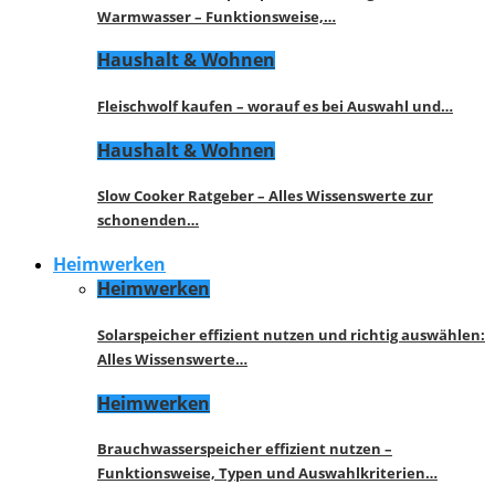
Warmwasser – Funktionsweise,…
Haushalt & Wohnen
Fleischwolf kaufen – worauf es bei Auswahl und…
Haushalt & Wohnen
Slow Cooker Ratgeber – Alles Wissenswerte zur
schonenden…
Heimwerken
Heimwerken
Solarspeicher effizient nutzen und richtig auswählen:
Alles Wissenswerte…
Heimwerken
Brauchwasserspeicher effizient nutzen –
Funktionsweise, Typen und Auswahlkriterien…