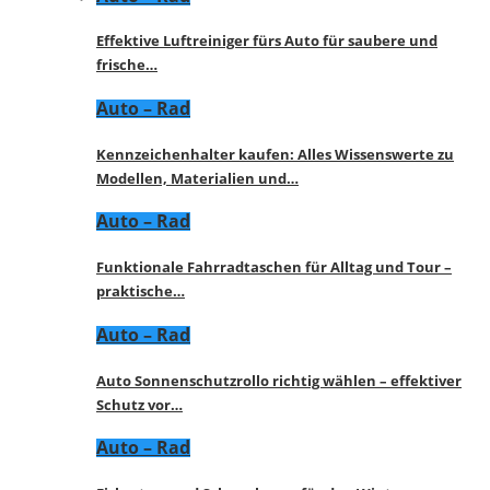
Effektive Luftreiniger fürs Auto für saubere und
frische…
Auto – Rad
Kennzeichenhalter kaufen: Alles Wissenswerte zu
Modellen, Materialien und…
Auto – Rad
Funktionale Fahrradtaschen für Alltag und Tour –
praktische…
Auto – Rad
Auto Sonnenschutzrollo richtig wählen – effektiver
Schutz vor…
Auto – Rad