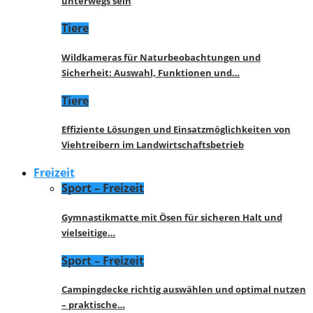
unterwegs sein
Tiere
Wildkameras für Naturbeobachtungen und
Sicherheit: Auswahl, Funktionen und…
Tiere
Effiziente Lösungen und Einsatzmöglichkeiten von
Viehtreibern im Landwirtschaftsbetrieb
Freizeit
Sport – Freizeit
Gymnastikmatte mit Ösen für sicheren Halt und
vielseitige…
Sport – Freizeit
Campingdecke richtig auswählen und optimal nutzen
– praktische…