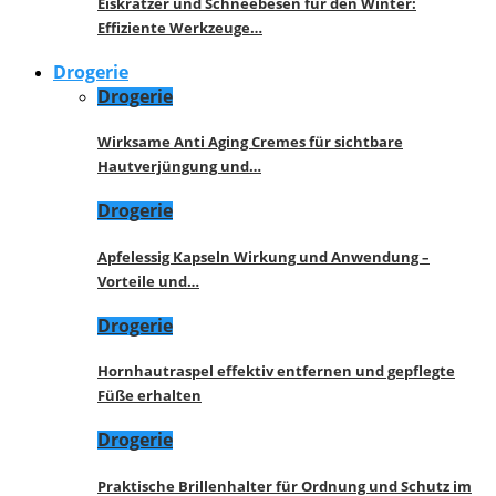
Eiskratzer und Schneebesen für den Winter:
Effiziente Werkzeuge…
Drogerie
Drogerie
Wirksame Anti Aging Cremes für sichtbare
Hautverjüngung und…
Drogerie
Apfelessig Kapseln Wirkung und Anwendung –
Vorteile und…
Drogerie
Hornhautraspel effektiv entfernen und gepflegte
Füße erhalten
Drogerie
Praktische Brillenhalter für Ordnung und Schutz im