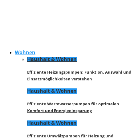
Wohnen
Haushalt & Wohnen
Effiziente Heizungspumpen: Funktion, Auswahl und
Einsatzmöglichkeiten verstehen
Haushalt & Wohnen
Effiziente Warmwasserpumpen für optimalen
Komfort und Energieeinsparung
Haushalt & Wohnen
Effiziente Umwälzpumpen für Heizung und