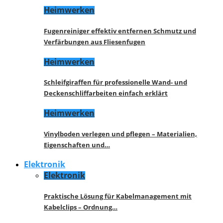
Heimwerken
Fugenreiniger effektiv entfernen Schmutz und
Verfärbungen aus Fliesenfugen
Heimwerken
Schleifgiraffen für professionelle Wand- und
Deckenschliffarbeiten einfach erklärt
Heimwerken
Vinylboden verlegen und pflegen – Materialien,
Eigenschaften und…
Elektronik
Elektronik
Praktische Lösung für Kabelmanagement mit
Kabelclips – Ordnung…