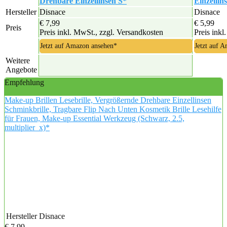
Drehbare Einzellinsen S*
Einzellin
Hersteller
Disnace
Disnace
€ 7,99
€ 5,99
Preis
Preis inkl. MwSt., zzgl. Versandkosten
Preis inkl
Jetzt auf Amazon ansehen*
Jetzt auf 
Weitere
Angebote
Empfehlung
Make-up Brillen Lesebrille, Vergrößernde Drehbare Einzellinsen
Schminkbrille, Tragbare Flip Nach Unten Kosmetik Brille Lesehilfe
für Frauen, Make-up Essential Werkzeug (Schwarz, 2.5,
multiplier_x)*
Hersteller
Disnace
€ 7,99