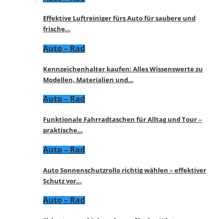
Effektive Luftreiniger fürs Auto für saubere und
frische…
Auto – Rad
Kennzeichenhalter kaufen: Alles Wissenswerte zu
Modellen, Materialien und…
Auto – Rad
Funktionale Fahrradtaschen für Alltag und Tour –
praktische…
Auto – Rad
Auto Sonnenschutzrollo richtig wählen – effektiver
Schutz vor…
Auto – Rad