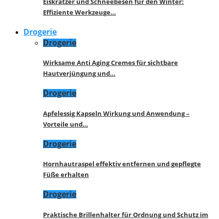
Eiskratzer und Schneebesen für den Winter:
Effiziente Werkzeuge…
Drogerie
Drogerie
Wirksame Anti Aging Cremes für sichtbare
Hautverjüngung und…
Drogerie
Apfelessig Kapseln Wirkung und Anwendung –
Vorteile und…
Drogerie
Hornhautraspel effektiv entfernen und gepflegte
Füße erhalten
Drogerie
Praktische Brillenhalter für Ordnung und Schutz im