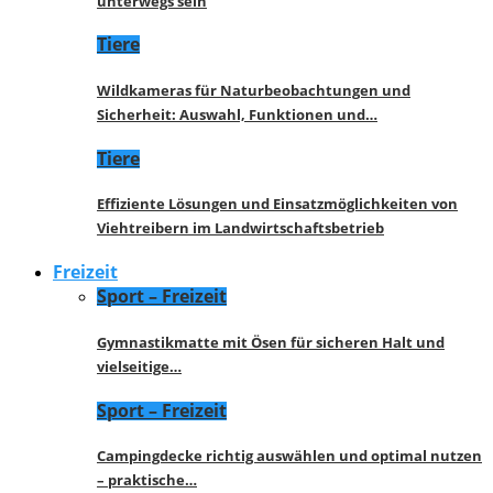
unterwegs sein
Tiere
Wildkameras für Naturbeobachtungen und
Sicherheit: Auswahl, Funktionen und…
Tiere
Effiziente Lösungen und Einsatzmöglichkeiten von
Viehtreibern im Landwirtschaftsbetrieb
Freizeit
Sport – Freizeit
Gymnastikmatte mit Ösen für sicheren Halt und
vielseitige…
Sport – Freizeit
Campingdecke richtig auswählen und optimal nutzen
– praktische…