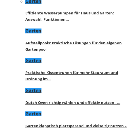
Garten
Effiziente Wasserpumpen für Haus und Garten:
Auswahl, Funktionen…
Garten
Aufstellpools: Praktische Lösungen für den eigenen
Gartenpool
Garten
Praktische Kissentruhen für mehr Stauraum und
Ordnung im…
Garten
Dutch Oven richtig wählen und effektiv nutzen –…
Garten
Gartenklapptisch platzsparend und vielseitig nutzen –