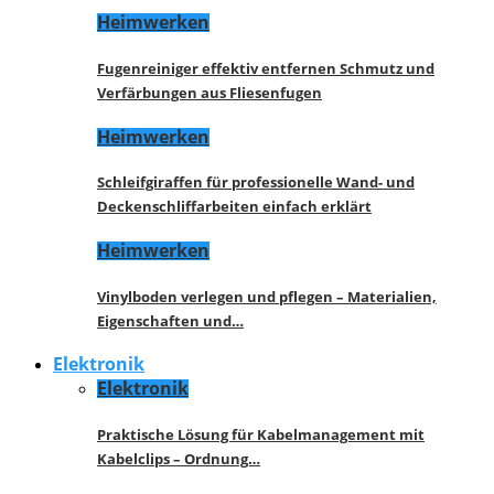
Heimwerken
Fugenreiniger effektiv entfernen Schmutz und
Verfärbungen aus Fliesenfugen
Heimwerken
Schleifgiraffen für professionelle Wand- und
Deckenschliffarbeiten einfach erklärt
Heimwerken
Vinylboden verlegen und pflegen – Materialien,
Eigenschaften und…
Elektronik
Elektronik
Praktische Lösung für Kabelmanagement mit
Kabelclips – Ordnung…