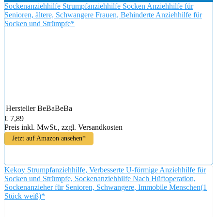
Sockenanziehhilfe Strumpfanziehhilfe Socken Anziehhilfe für
Senioren, ältere, Schwangere Frauen, Behinderte Anziehhilfe für
Socken und Strümpfe*
Hersteller
BeBaBeBa
€ 7,89
Preis inkl. MwSt., zzgl. Versandkosten
Jetzt auf Amazon ansehen*
Kekoy Strumpfanziehhilfe, Verbesserte U-förmige Anziehhilfe für
Socken und Strümpfe, Sockenanziehhilfe Nach Hüftoperation,
Sockenanzieher für Senioren, Schwangere, Immobile Menschen(1
Stück weiß)*