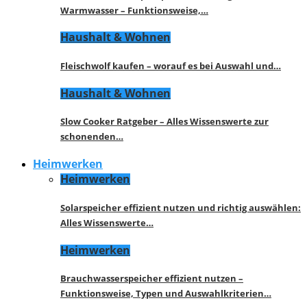
Warmwasser – Funktionsweise,…
Haushalt & Wohnen
Fleischwolf kaufen – worauf es bei Auswahl und…
Haushalt & Wohnen
Slow Cooker Ratgeber – Alles Wissenswerte zur
schonenden…
Heimwerken
Heimwerken
Solarspeicher effizient nutzen und richtig auswählen:
Alles Wissenswerte…
Heimwerken
Brauchwasserspeicher effizient nutzen –
Funktionsweise, Typen und Auswahlkriterien…