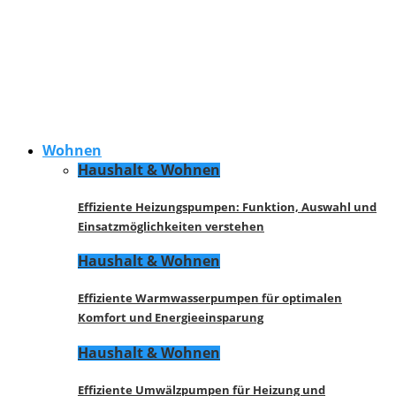
Wohnen
Haushalt & Wohnen
Effiziente Heizungspumpen: Funktion, Auswahl und
Einsatzmöglichkeiten verstehen
Haushalt & Wohnen
Effiziente Warmwasserpumpen für optimalen
Komfort und Energieeinsparung
Haushalt & Wohnen
Effiziente Umwälzpumpen für Heizung und