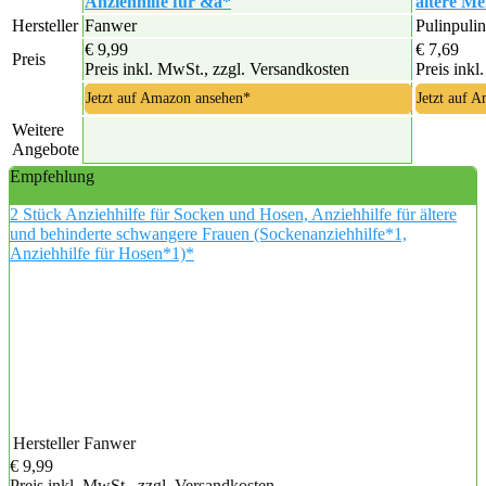
Anziehhilfe für &a*
ältere M
Hersteller
Fanwer
Pulinpulin
€ 9,99
€ 7,69
Preis
Preis inkl. MwSt., zzgl. Versandkosten
Preis inkl
Jetzt auf Amazon ansehen*
Jetzt auf 
Weitere
Angebote
Empfehlung
2 Stück Anziehhilfe für Socken und Hosen, Anziehhilfe für ältere
und behinderte schwangere Frauen (Sockenanziehhilfe*1,
Anziehhilfe für Hosen*1)*
Hersteller
Fanwer
€ 9,99
Preis inkl. MwSt., zzgl. Versandkosten