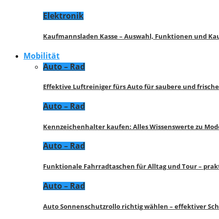
Elektronik
Kaufmannsladen Kasse – Auswahl, Funktionen und K
Mobilität
Auto – Rad
Effektive Luftreiniger fürs Auto für saubere und frisch
Auto – Rad
Kennzeichenhalter kaufen: Alles Wissenswerte zu Mod
Auto – Rad
Funktionale Fahrradtaschen für Alltag und Tour – pra
Auto – Rad
Auto Sonnenschutzrollo richtig wählen – effektiver Sc