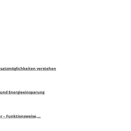
nsatzmöglichkeiten verstehen
 und Energieeinsparung
r – Funktionsweise,…