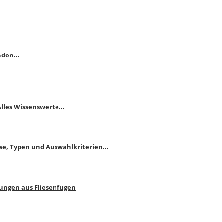
enden…
 Alles Wissenswerte…
ise, Typen und Auswahlkriterien…
bungen aus Fliesenfugen