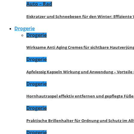
Auto – Rad
Eiskratzer und Schneebesen für den Winter: Effizient
Drogerie
Drogerie
Wirksame Anti Aging Cremes für sichtbare Hautverjü
Drogerie
Apfelessig Kapseln Wirkung und Anwendung – Vorteile
Drogerie
Hornhautraspel effektiv entfernen und gepflegte Füße
Drogerie
Praktische Brillenhalter für Ordnung und Schutz im All
Drogerie