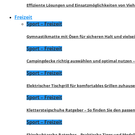
Effiziente Lösungen und Einsatzmöglichkeiten von Vie
Freizeit
Sport – Freizeit
Gymnastikmatte mit Ösen für sicheren Halt und vielse
Sport – Freizeit
Campingdecke richtig auswählen und optimal nutzen –
Sport – Freizeit
Elektrischer Tischgrill für komfortables Grillen zuhau
Sport – Freizeit
Klettersteigschuhe Ratgeber – So finden Sie den pass
Sport – Freizeit
Skischuhtasche Ratgeber – Praktische Tipps und Model