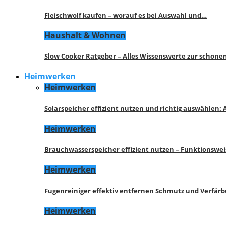
Fleischwolf kaufen – worauf es bei Auswahl und…
Haushalt & Wohnen
Slow Cooker Ratgeber – Alles Wissenswerte zur schon
Heimwerken
Heimwerken
Solarspeicher effizient nutzen und richtig auswählen:
Heimwerken
Brauchwasserspeicher effizient nutzen – Funktionswe
Heimwerken
Fugenreiniger effektiv entfernen Schmutz und Verfär
Heimwerken