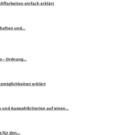
liffarbeiten einfach erklärt
schaften und…
ps – Ordnung…
atzmöglichkeiten erklärt
e und Auswahlkriterien auf einen…
s für den…