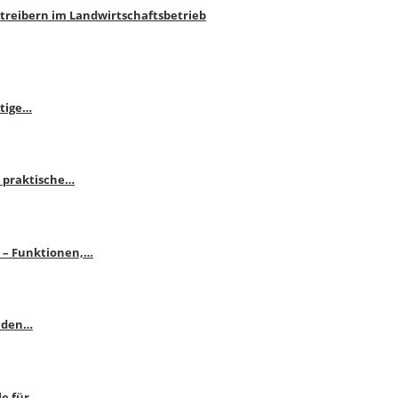
htreibern im Landwirtschaftsbetrieb
itige…
 praktische…
se – Funktionen,…
enden…
le für…