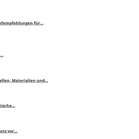
aufempfehlungen für…
e…
ellen, Materialien und…
ktische…
hutz vor…