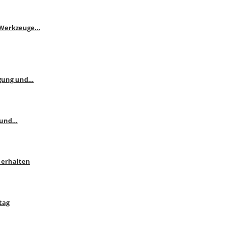
e Werkzeuge…
ngung und…
 und…
 erhalten
tag