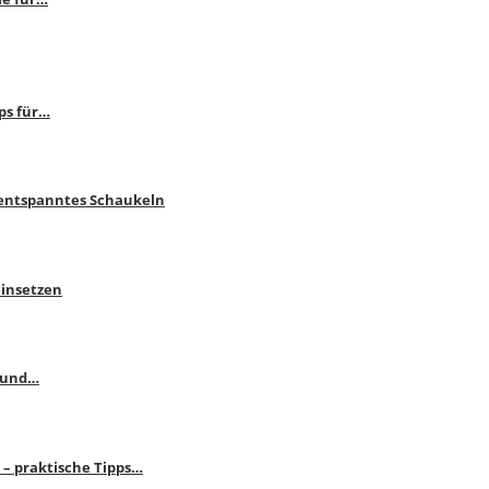
ps für…
 entspanntes Schaukeln
einsetzen
s und…
– praktische Tipps…