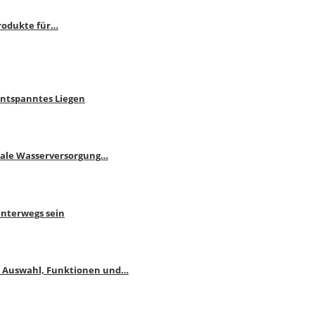
rodukte für…
Entspanntes Liegen
male Wasserversorgung…
unterwegs sein
: Auswahl, Funktionen und…