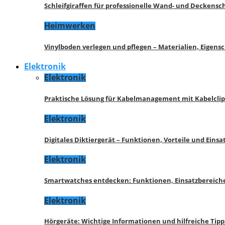
Schleifgiraffen für professionelle Wand- und Deckensch
Heimwerken
Vinylboden verlegen und pflegen – Materialien, Eigen
Elektronik
Elektronik
Praktische Lösung für Kabelmanagement mit Kabelcli
Elektronik
Digitales Diktiergerät – Funktionen, Vorteile und Eins
Elektronik
Smartwatches entdecken: Funktionen, Einsatzbereich
Elektronik
Hörgeräte: Wichtige Informationen und hilfreiche Tipp