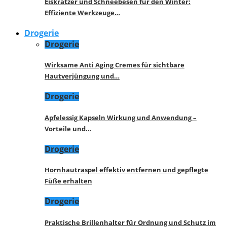
Eiskratzer und Schneebesen für den Winter:
Effiziente Werkzeuge…
Drogerie
Drogerie
Wirksame Anti Aging Cremes für sichtbare
Hautverjüngung und…
Drogerie
Apfelessig Kapseln Wirkung und Anwendung –
Vorteile und…
Drogerie
Hornhautraspel effektiv entfernen und gepflegte
Füße erhalten
Drogerie
Praktische Brillenhalter für Ordnung und Schutz im