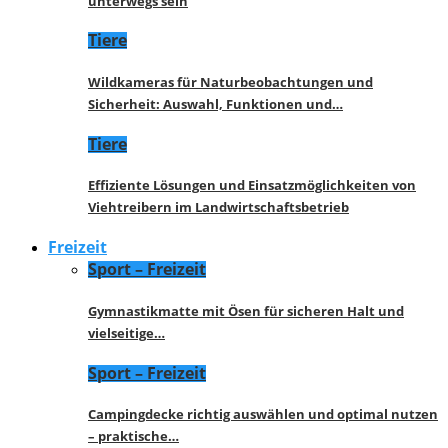
unterwegs sein
Tiere
Wildkameras für Naturbeobachtungen und
Sicherheit: Auswahl, Funktionen und…
Tiere
Effiziente Lösungen und Einsatzmöglichkeiten von
Viehtreibern im Landwirtschaftsbetrieb
Freizeit
Sport – Freizeit
Gymnastikmatte mit Ösen für sicheren Halt und
vielseitige…
Sport – Freizeit
Campingdecke richtig auswählen und optimal nutzen
– praktische…