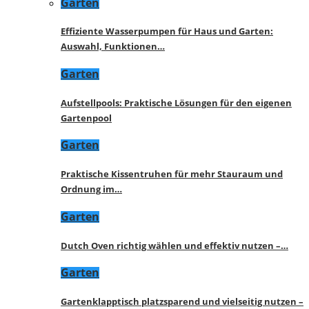
Garten
Effiziente Wasserpumpen für Haus und Garten:
Auswahl, Funktionen…
Garten
Aufstellpools: Praktische Lösungen für den eigenen
Gartenpool
Garten
Praktische Kissentruhen für mehr Stauraum und
Ordnung im…
Garten
Dutch Oven richtig wählen und effektiv nutzen –…
Garten
Gartenklapptisch platzsparend und vielseitig nutzen –