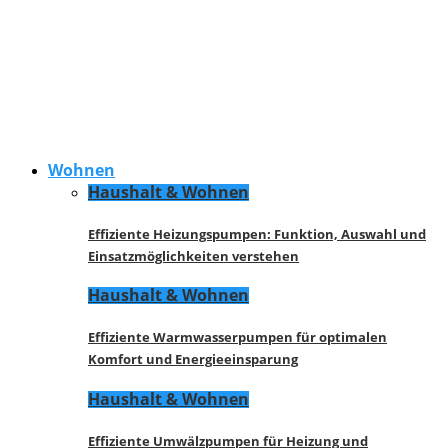
Wohnen
Haushalt & Wohnen
Effiziente Heizungspumpen: Funktion, Auswahl und
Einsatzmöglichkeiten verstehen
Haushalt & Wohnen
Effiziente Warmwasserpumpen für optimalen
Komfort und Energieeinsparung
Haushalt & Wohnen
Effiziente Umwälzpumpen für Heizung und