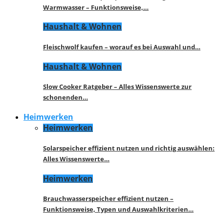
Warmwasser – Funktionsweise,…
Haushalt & Wohnen
Fleischwolf kaufen – worauf es bei Auswahl und…
Haushalt & Wohnen
Slow Cooker Ratgeber – Alles Wissenswerte zur
schonenden…
Heimwerken
Heimwerken
Solarspeicher effizient nutzen und richtig auswählen:
Alles Wissenswerte…
Heimwerken
Brauchwasserspeicher effizient nutzen –
Funktionsweise, Typen und Auswahlkriterien…