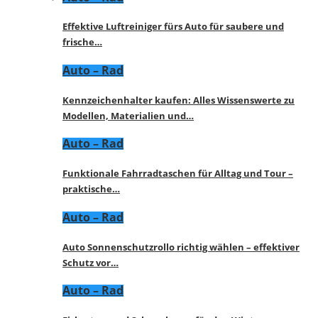
Effektive Luftreiniger fürs Auto für saubere und
frische…
Auto – Rad
Kennzeichenhalter kaufen: Alles Wissenswerte zu
Modellen, Materialien und…
Auto – Rad
Funktionale Fahrradtaschen für Alltag und Tour –
praktische…
Auto – Rad
Auto Sonnenschutzrollo richtig wählen – effektiver
Schutz vor…
Auto – Rad