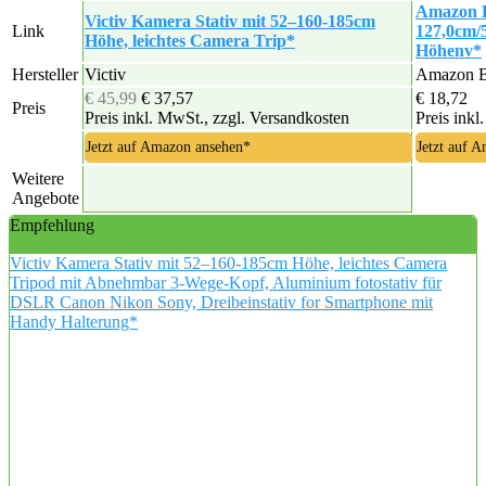
Amazon B
Victiv Kamera Stativ mit 52–160-185cm
Link
127,0cm/5
Höhe, leichtes Camera Trip*
Höhenv*
Hersteller
Victiv
Amazon B
€ 45,99
€ 37,57
€ 18,72
Preis
Preis inkl. MwSt., zzgl. Versandkosten
Preis inkl
Jetzt auf Amazon ansehen*
Jetzt auf 
Weitere
Angebote
Empfehlung
Victiv Kamera Stativ mit 52–160-185cm Höhe, leichtes Camera
Tripod mit Abnehmbar 3-Wege-Kopf, Aluminium fotostativ für
DSLR Canon Nikon Sony, Dreibeinstativ for Smartphone mit
Handy Halterung*