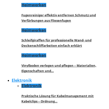
Heimwerken
Fugenreiniger effektiv entfernen Schmutz und
Verfärbungen aus Fliesenfugen
Heimwerken
Schleifgiraffen für professionelle Wand- und
Deckenschliffarbeiten einfach erklärt
Heimwerken
Vinylboden verlegen und pflegen – Materialien,
Eigenschaften und…
Elektronik
Elektronik
Praktische Lösung für Kabelmanagement mit
Kabelclips – Ordnung…