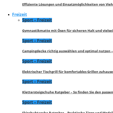
Effiziente Lösungen und Einsatzmöglichkeiten von Vie
Freizeit
Sport – Freizeit
Gymnastikmatte mit Ösen für sicheren Halt und vielse
Sport – Freizeit
Campingdecke richtig auswählen und optimal nutzen –
Sport – Freizeit
Elektrischer Tischgrill für komfortables Grillen zuhau
Sport – Freizeit
Klettersteigschuhe Ratgeber – So finden Sie den pass
Sport – Freizeit
Skischuhtasche Ratgeber – Praktische Tipps und Model