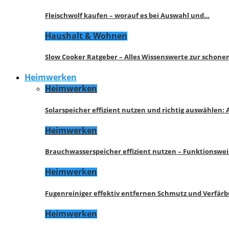
Fleischwolf kaufen – worauf es bei Auswahl und…
Haushalt & Wohnen
Slow Cooker Ratgeber – Alles Wissenswerte zur schon
Heimwerken
Heimwerken
Solarspeicher effizient nutzen und richtig auswählen:
Heimwerken
Brauchwasserspeicher effizient nutzen – Funktionswe
Heimwerken
Fugenreiniger effektiv entfernen Schmutz und Verfär
Heimwerken