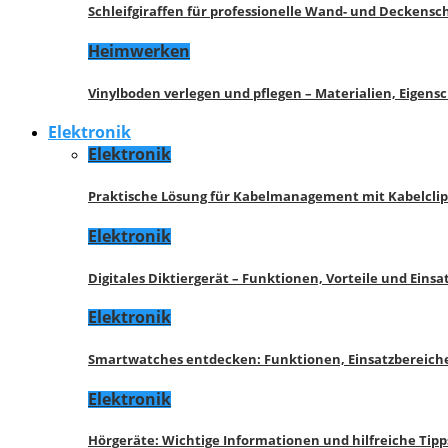
Schleifgiraffen für professionelle Wand- und Deckensch
Heimwerken
Vinylboden verlegen und pflegen – Materialien, Eigen
Elektronik
Elektronik
Praktische Lösung für Kabelmanagement mit Kabelcli
Elektronik
Digitales Diktiergerät – Funktionen, Vorteile und Eins
Elektronik
Smartwatches entdecken: Funktionen, Einsatzbereich
Elektronik
Hörgeräte: Wichtige Informationen und hilfreiche Tipp