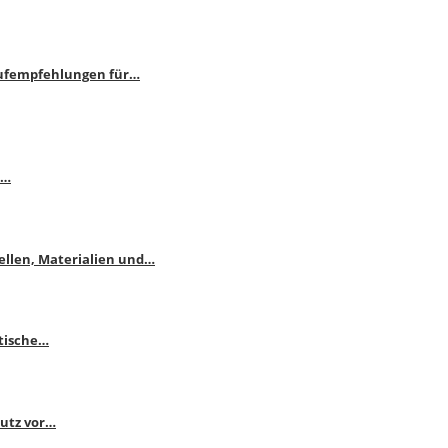
aufempfehlungen für…
e…
ellen, Materialien und…
ktische…
hutz vor…