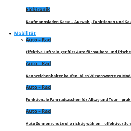
Elektronik
Kaufmannsladen Kasse – Auswahl, Funktionen und K
Mobilität
Auto – Rad
Effektive Luftreiniger fürs Auto für saubere und frisch
Auto – Rad
Kennzeichenhalter kaufen: Alles Wissenswerte zu Mod
Auto – Rad
Funktionale Fahrradtaschen für Alltag und Tour – pra
Auto – Rad
Auto Sonnenschutzrollo richtig wählen – effektiver Sc