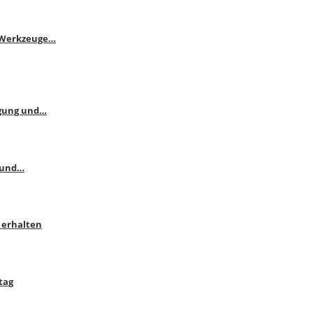
e Werkzeuge…
ngung und…
 und…
 erhalten
tag