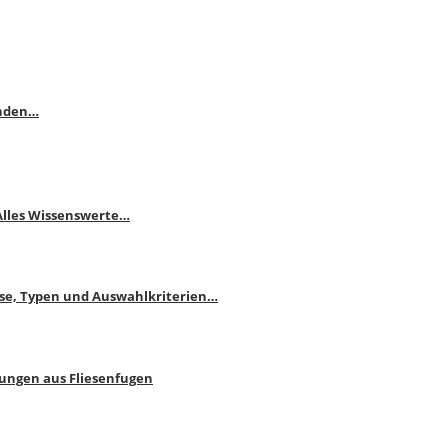
enden…
 Alles Wissenswerte…
ise, Typen und Auswahlkriterien…
bungen aus Fliesenfugen