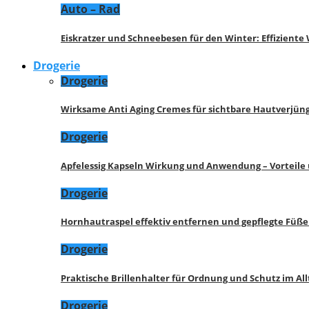
Auto – Rad
Eiskratzer und Schneebesen für den Winter: Effizient
Drogerie
Drogerie
Wirksame Anti Aging Cremes für sichtbare Hautverjü
Drogerie
Apfelessig Kapseln Wirkung und Anwendung – Vorteile
Drogerie
Hornhautraspel effektiv entfernen und gepflegte Füße
Drogerie
Praktische Brillenhalter für Ordnung und Schutz im All
Drogerie