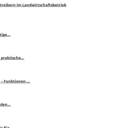
htreibern im Landwirtschaftsbetrieb
itige…
 praktische…
se – Funktionen,…
enden…
le für…