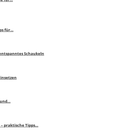
ps für…
 entspanntes Schaukeln
einsetzen
s und…
– praktische Tipps…