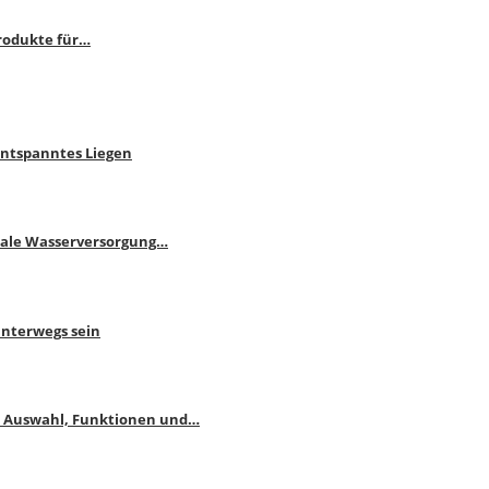
rodukte für…
Entspanntes Liegen
male Wasserversorgung…
unterwegs sein
: Auswahl, Funktionen und…