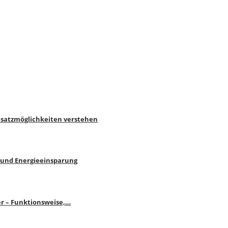
nsatzmöglichkeiten verstehen
 und Energieeinsparung
r – Funktionsweise,…