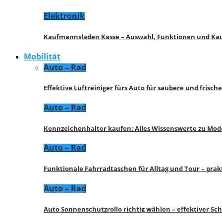
Elektronik
Kaufmannsladen Kasse – Auswahl, Funktionen und K
Mobilität
Auto – Rad
Effektive Luftreiniger fürs Auto für saubere und frisch
Auto – Rad
Kennzeichenhalter kaufen: Alles Wissenswerte zu Mod
Auto – Rad
Funktionale Fahrradtaschen für Alltag und Tour – pra
Auto – Rad
Auto Sonnenschutzrollo richtig wählen – effektiver Sc