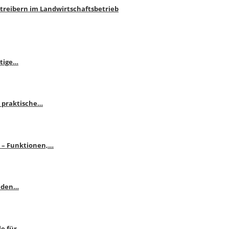
htreibern im Landwirtschaftsbetrieb
itige…
 praktische…
se – Funktionen,…
enden…
le für…