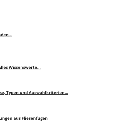
enden…
 Alles Wissenswerte…
ise, Typen und Auswahlkriterien…
bungen aus Fliesenfugen