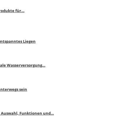
rodukte für…
Entspanntes Liegen
male Wasserversorgung…
unterwegs sein
: Auswahl, Funktionen und…