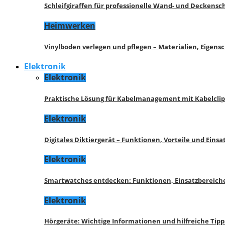
Schleifgiraffen für professionelle Wand- und Deckensch
Heimwerken
Vinylboden verlegen und pflegen – Materialien, Eigen
Elektronik
Elektronik
Praktische Lösung für Kabelmanagement mit Kabelcli
Elektronik
Digitales Diktiergerät – Funktionen, Vorteile und Eins
Elektronik
Smartwatches entdecken: Funktionen, Einsatzbereich
Elektronik
Hörgeräte: Wichtige Informationen und hilfreiche Tipp