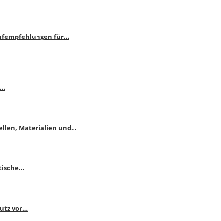
aufempfehlungen für…
e…
ellen, Materialien und…
ktische…
hutz vor…