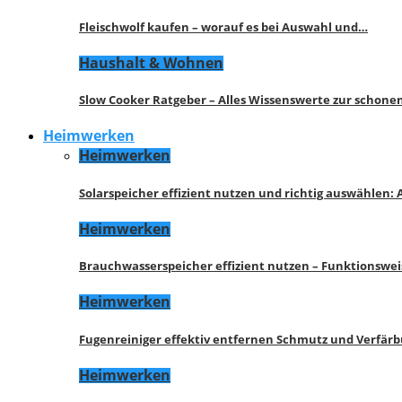
Fleischwolf kaufen – worauf es bei Auswahl und…
Haushalt & Wohnen
Slow Cooker Ratgeber – Alles Wissenswerte zur schon
Heimwerken
Heimwerken
Solarspeicher effizient nutzen und richtig auswählen:
Heimwerken
Brauchwasserspeicher effizient nutzen – Funktionswe
Heimwerken
Fugenreiniger effektiv entfernen Schmutz und Verfär
Heimwerken