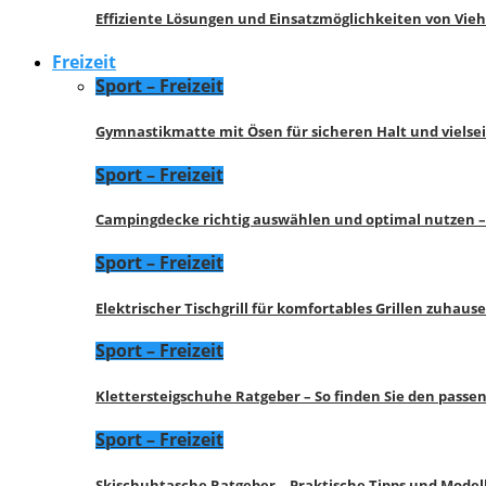
Effiziente Lösungen und Einsatzmöglichkeiten von Vie
Freizeit
Sport – Freizeit
Gymnastikmatte mit Ösen für sicheren Halt und vielse
Sport – Freizeit
Campingdecke richtig auswählen und optimal nutzen –
Sport – Freizeit
Elektrischer Tischgrill für komfortables Grillen zuhau
Sport – Freizeit
Klettersteigschuhe Ratgeber – So finden Sie den pass
Sport – Freizeit
Skischuhtasche Ratgeber – Praktische Tipps und Model