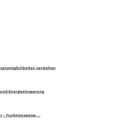
nsatzmöglichkeiten verstehen
 und Energieeinsparung
r – Funktionsweise,…