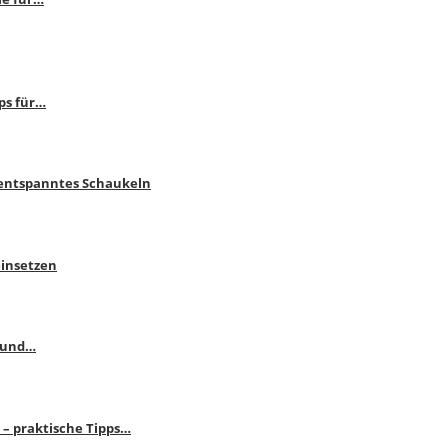
ps für…
 entspanntes Schaukeln
einsetzen
s und…
– praktische Tipps…