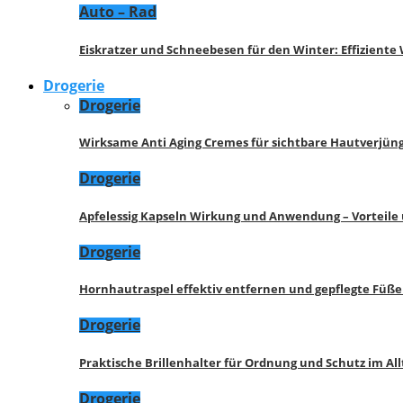
Auto – Rad
Eiskratzer und Schneebesen für den Winter: Effizient
Drogerie
Drogerie
Wirksame Anti Aging Cremes für sichtbare Hautverjü
Drogerie
Apfelessig Kapseln Wirkung und Anwendung – Vorteile
Drogerie
Hornhautraspel effektiv entfernen und gepflegte Füße
Drogerie
Praktische Brillenhalter für Ordnung und Schutz im All
Drogerie