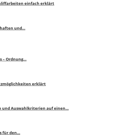
liffarbeiten einfach erklärt
schaften und…
ps – Ordnung…
atzmöglichkeiten erklärt
e und Auswahlkriterien auf einen…
s für den…