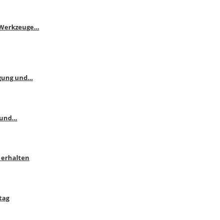
e Werkzeuge…
ngung und…
 und…
 erhalten
tag