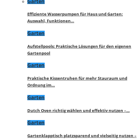
Garten
Effiziente Wasserpumpen für Haus und Garten:
Auswahl, Funktionen…
Garten
Aufstellpools: Praktische Lösungen für den eigenen
Gartenpool
Garten
Praktische Kissentruhen für mehr Stauraum und
Ordnung im…
Garten
Dutch Oven richtig wählen und effektiv nutzen –…
Garten
Gartenklapptisch platzsparend und vielseitig nutzen –