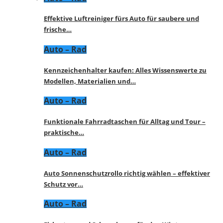
Effektive Luftreiniger fürs Auto für saubere und
frische…
Auto – Rad
Kennzeichenhalter kaufen: Alles Wissenswerte zu
Modellen, Materialien und…
Auto – Rad
Funktionale Fahrradtaschen für Alltag und Tour –
praktische…
Auto – Rad
Auto Sonnenschutzrollo richtig wählen – effektiver
Schutz vor…
Auto – Rad