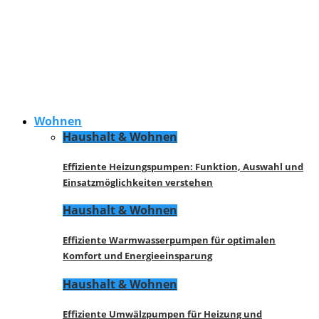
Wohnen
Haushalt & Wohnen
Effiziente Heizungspumpen: Funktion, Auswahl und
Einsatzmöglichkeiten verstehen
Haushalt & Wohnen
Effiziente Warmwasserpumpen für optimalen
Komfort und Energieeinsparung
Haushalt & Wohnen
Effiziente Umwälzpumpen für Heizung und