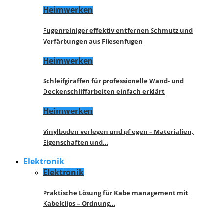
Heimwerken
Fugenreiniger effektiv entfernen Schmutz und
Verfärbungen aus Fliesenfugen
Heimwerken
Schleifgiraffen für professionelle Wand- und
Deckenschliffarbeiten einfach erklärt
Heimwerken
Vinylboden verlegen und pflegen – Materialien,
Eigenschaften und…
Elektronik
Elektronik
Praktische Lösung für Kabelmanagement mit
Kabelclips – Ordnung…