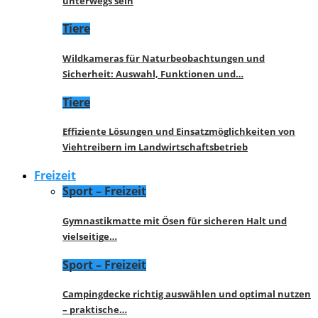
unterwegs sein
Tiere
Wildkameras für Naturbeobachtungen und
Sicherheit: Auswahl, Funktionen und…
Tiere
Effiziente Lösungen und Einsatzmöglichkeiten von
Viehtreibern im Landwirtschaftsbetrieb
Freizeit
Sport – Freizeit
Gymnastikmatte mit Ösen für sicheren Halt und
vielseitige…
Sport – Freizeit
Campingdecke richtig auswählen und optimal nutzen
– praktische…