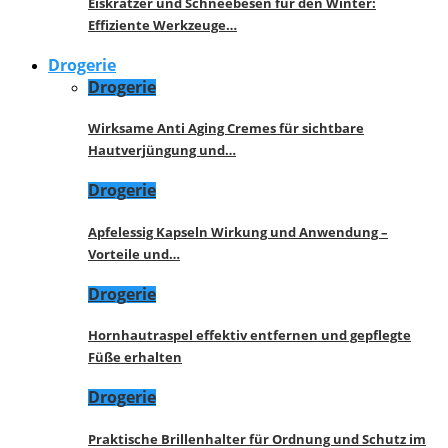
Eiskratzer und Schneebesen für den Winter:
Effiziente Werkzeuge…
Drogerie
Drogerie
Wirksame Anti Aging Cremes für sichtbare
Hautverjüngung und…
Drogerie
Apfelessig Kapseln Wirkung und Anwendung –
Vorteile und…
Drogerie
Hornhautraspel effektiv entfernen und gepflegte
Füße erhalten
Drogerie
Praktische Brillenhalter für Ordnung und Schutz im