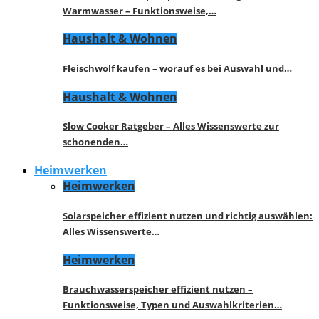
Warmwasser – Funktionsweise,…
Haushalt & Wohnen
Fleischwolf kaufen – worauf es bei Auswahl und…
Haushalt & Wohnen
Slow Cooker Ratgeber – Alles Wissenswerte zur
schonenden…
Heimwerken
Heimwerken
Solarspeicher effizient nutzen und richtig auswählen:
Alles Wissenswerte…
Heimwerken
Brauchwasserspeicher effizient nutzen –
Funktionsweise, Typen und Auswahlkriterien…