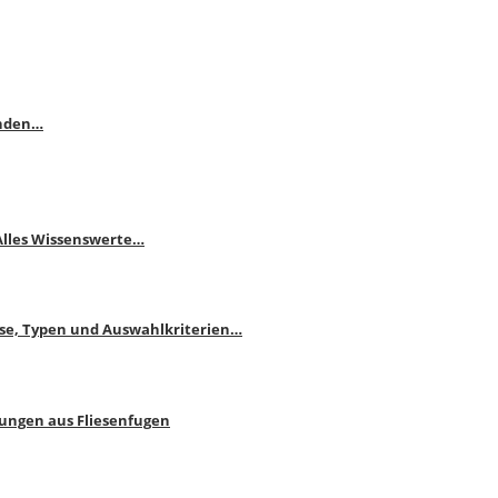
enden…
 Alles Wissenswerte…
ise, Typen und Auswahlkriterien…
bungen aus Fliesenfugen