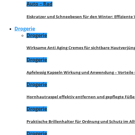
Auto – Rad
Eiskratzer und Schneebesen für den Winter: Effizient
Drogerie
Drogerie
Wirksame Anti Aging Cremes für sichtbare Hautverjü
Drogerie
Apfelessig Kapseln Wirkung und Anwendung – Vorteile
Drogerie
Hornhautraspel effektiv entfernen und gepflegte Füße
Drogerie
Praktische Brillenhalter für Ordnung und Schutz im All
Drogerie