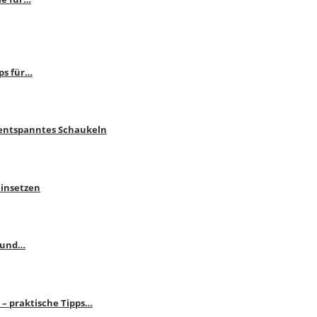
ps für…
 entspanntes Schaukeln
einsetzen
s und…
– praktische Tipps…