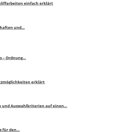
liffarbeiten einfach erklärt
schaften und…
ps – Ordnung…
atzmöglichkeiten erklärt
e und Auswahlkriterien auf einen…
s für den…