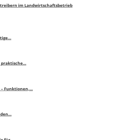
htreibern im Landwirtschaftsbetrieb
itige…
 praktische…
se – Funktionen,…
enden…
le für…