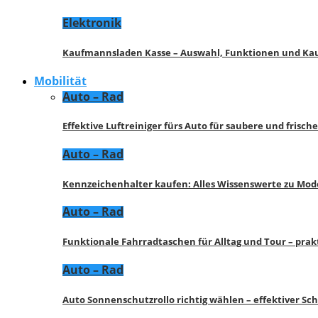
Elektronik
Kaufmannsladen Kasse – Auswahl, Funktionen und K
Mobilität
Auto – Rad
Effektive Luftreiniger fürs Auto für saubere und frisch
Auto – Rad
Kennzeichenhalter kaufen: Alles Wissenswerte zu Mod
Auto – Rad
Funktionale Fahrradtaschen für Alltag und Tour – pra
Auto – Rad
Auto Sonnenschutzrollo richtig wählen – effektiver Sc