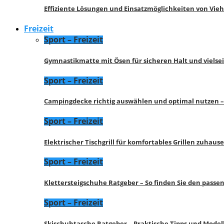
Effiziente Lösungen und Einsatzmöglichkeiten von Vie
Freizeit
Sport – Freizeit
Gymnastikmatte mit Ösen für sicheren Halt und vielse
Sport – Freizeit
Campingdecke richtig auswählen und optimal nutzen –
Sport – Freizeit
Elektrischer Tischgrill für komfortables Grillen zuhau
Sport – Freizeit
Klettersteigschuhe Ratgeber – So finden Sie den pass
Sport – Freizeit
Skischuhtasche Ratgeber – Praktische Tipps und Model