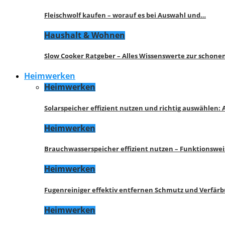
Fleischwolf kaufen – worauf es bei Auswahl und…
Haushalt & Wohnen
Slow Cooker Ratgeber – Alles Wissenswerte zur schon
Heimwerken
Heimwerken
Solarspeicher effizient nutzen und richtig auswählen:
Heimwerken
Brauchwasserspeicher effizient nutzen – Funktionswe
Heimwerken
Fugenreiniger effektiv entfernen Schmutz und Verfär
Heimwerken