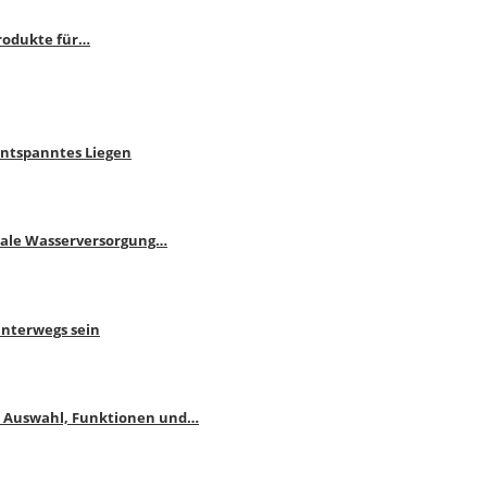
rodukte für…
Entspanntes Liegen
male Wasserversorgung…
unterwegs sein
: Auswahl, Funktionen und…