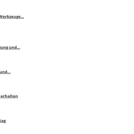
e Werkzeuge…
ngung und…
 und…
 erhalten
tag