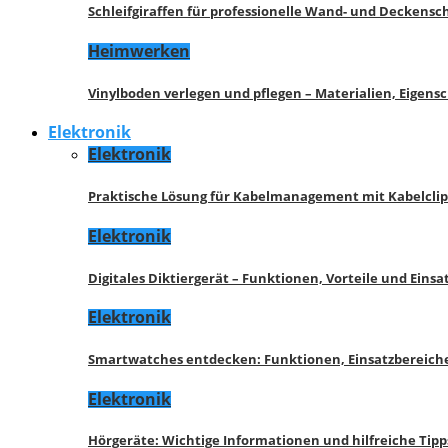
Schleifgiraffen für professionelle Wand- und Deckensch
Heimwerken
Vinylboden verlegen und pflegen – Materialien, Eigen
Elektronik
Elektronik
Praktische Lösung für Kabelmanagement mit Kabelcli
Elektronik
Digitales Diktiergerät – Funktionen, Vorteile und Eins
Elektronik
Smartwatches entdecken: Funktionen, Einsatzbereich
Elektronik
Hörgeräte: Wichtige Informationen und hilfreiche Tipp