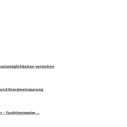
nsatzmöglichkeiten verstehen
 und Energieeinsparung
r – Funktionsweise,…