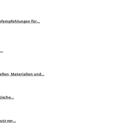
aufempfehlungen für…
e…
ellen, Materialien und…
ktische…
hutz vor…