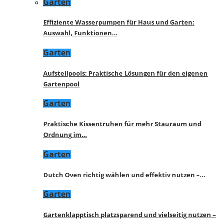
Garten
Effiziente Wasserpumpen für Haus und Garten:
Auswahl, Funktionen…
Garten
Aufstellpools: Praktische Lösungen für den eigenen
Gartenpool
Garten
Praktische Kissentruhen für mehr Stauraum und
Ordnung im…
Garten
Dutch Oven richtig wählen und effektiv nutzen –…
Garten
Gartenklapptisch platzsparend und vielseitig nutzen –