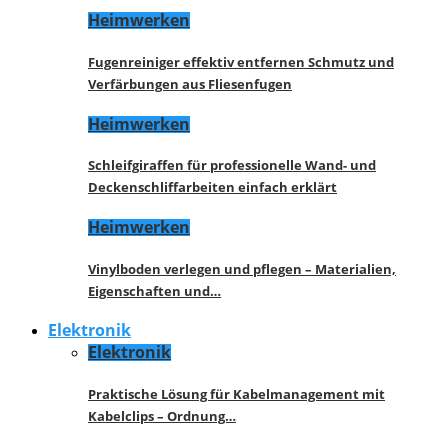
Heimwerken
Fugenreiniger effektiv entfernen Schmutz und
Verfärbungen aus Fliesenfugen
Heimwerken
Schleifgiraffen für professionelle Wand- und
Deckenschliffarbeiten einfach erklärt
Heimwerken
Vinylboden verlegen und pflegen – Materialien,
Eigenschaften und…
Elektronik
Elektronik
Praktische Lösung für Kabelmanagement mit
Kabelclips – Ordnung…