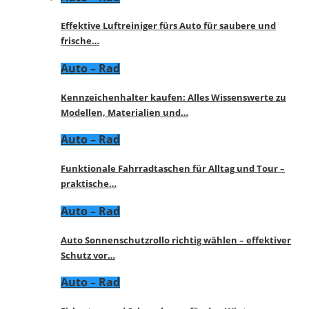
Effektive Luftreiniger fürs Auto für saubere und
frische…
Auto – Rad
Kennzeichenhalter kaufen: Alles Wissenswerte zu
Modellen, Materialien und…
Auto – Rad
Funktionale Fahrradtaschen für Alltag und Tour –
praktische…
Auto – Rad
Auto Sonnenschutzrollo richtig wählen – effektiver
Schutz vor…
Auto – Rad