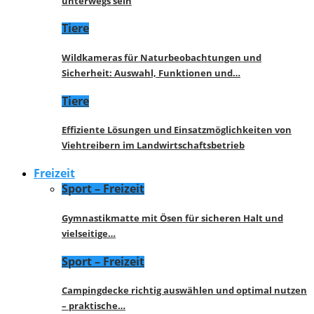
unterwegs sein
Tiere
Wildkameras für Naturbeobachtungen und
Sicherheit: Auswahl, Funktionen und…
Tiere
Effiziente Lösungen und Einsatzmöglichkeiten von
Viehtreibern im Landwirtschaftsbetrieb
Freizeit
Sport – Freizeit
Gymnastikmatte mit Ösen für sicheren Halt und
vielseitige…
Sport – Freizeit
Campingdecke richtig auswählen und optimal nutzen
– praktische…