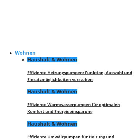
Wohnen
Haushalt & Wohnen
Effiziente Heizungspumpen: Funktion, Auswahl und
Einsatzmöglichkeiten verstehen
Haushalt & Wohnen
Effiziente Warmwasserpumpen für optimalen
Komfort und Energieeinsparung
Haushalt & Wohnen
Effiziente Umwälzpumpen für Heizung und