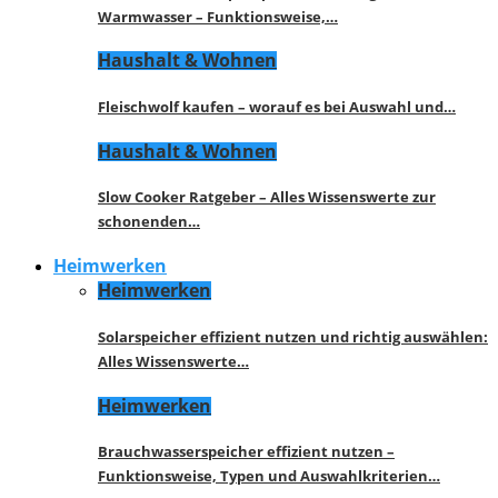
Warmwasser – Funktionsweise,…
Haushalt & Wohnen
Fleischwolf kaufen – worauf es bei Auswahl und…
Haushalt & Wohnen
Slow Cooker Ratgeber – Alles Wissenswerte zur
schonenden…
Heimwerken
Heimwerken
Solarspeicher effizient nutzen und richtig auswählen:
Alles Wissenswerte…
Heimwerken
Brauchwasserspeicher effizient nutzen –
Funktionsweise, Typen und Auswahlkriterien…