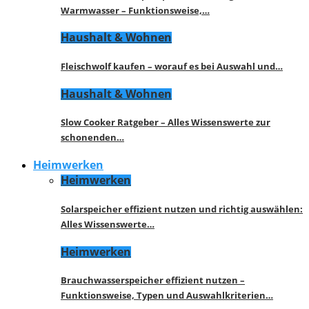
Warmwasser – Funktionsweise,…
Haushalt & Wohnen
Fleischwolf kaufen – worauf es bei Auswahl und…
Haushalt & Wohnen
Slow Cooker Ratgeber – Alles Wissenswerte zur
schonenden…
Heimwerken
Heimwerken
Solarspeicher effizient nutzen und richtig auswählen:
Alles Wissenswerte…
Heimwerken
Brauchwasserspeicher effizient nutzen –
Funktionsweise, Typen und Auswahlkriterien…