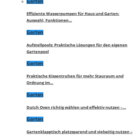
Garten
Effiziente Wasserpumpen für Haus und Garten:
Auswahl, Funktionen…
Garten
Aufstellpools: Praktische Lösungen für den eigenen
Gartenpool
Garten
Praktische Kissentruhen für mehr Stauraum und
Ordnung im…
Garten
Dutch Oven richtig wählen und effektiv nutzen –…
Garten
Gartenklapptisch platzsparend und vielseitig nutzen –