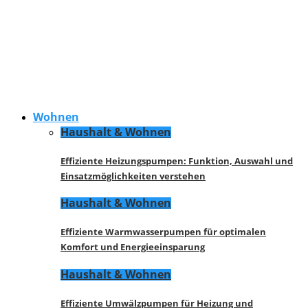
Wohnen
Haushalt & Wohnen
Effiziente Heizungspumpen: Funktion, Auswahl und
Einsatzmöglichkeiten verstehen
Haushalt & Wohnen
Effiziente Warmwasserpumpen für optimalen
Komfort und Energieeinsparung
Haushalt & Wohnen
Effiziente Umwälzpumpen für Heizung und