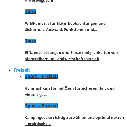
unterwegs sein
Tiere
Wildkameras für Naturbeobachtungen und
Sicherheit: Auswahl, Funktionen und…
Tiere
Effiziente Lösungen und Einsatzmöglichkeiten von
Viehtreibern im Landwirtschaftsbetrieb
Freizeit
Sport – Freizeit
Gymnastikmatte mit Ösen für sicheren Halt und
vielseitige…
Sport – Freizeit
Campingdecke richtig auswählen und optimal nutzen
– praktische…