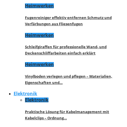
Heimwerken
Fugenreiniger effektiv entfernen Schmutz und
Verfärbungen aus Fliesenfugen
Heimwerken
Schleifgiraffen für professionelle Wand- und
Deckenschliffarbeiten einfach erklärt
Heimwerken
Vinylboden verlegen und pflegen – Materialien,
Eigenschaften und…
Elektronik
Elektronik
Praktische Lösung für Kabelmanagement mit
Kabelclips – Ordnung…