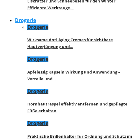
Eiskratzer und Schneebesen für den Winter:
Effiziente Werkzeuge…
Drogerie
Drogerie
Wirksame Anti Aging Cremes für sichtbare
Hautverjüngung und…
Drogerie
Apfelessig Kapseln Wirkung und Anwendung –
Vorteile und…
Drogerie
Hornhautraspel effektiv entfernen und gepflegte
Füße erhalten
Drogerie
Praktische Brillenhalter für Ordnung und Schutz im