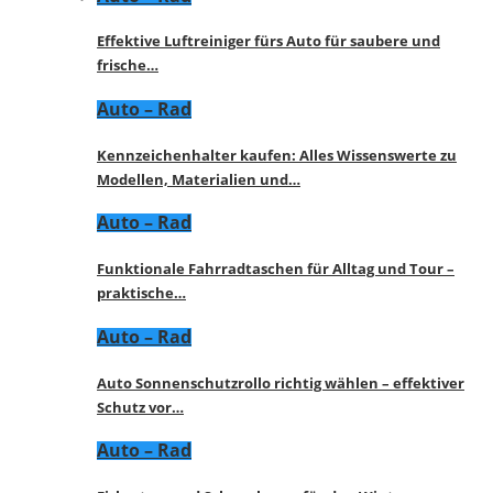
Effektive Luftreiniger fürs Auto für saubere und
frische…
Auto – Rad
Kennzeichenhalter kaufen: Alles Wissenswerte zu
Modellen, Materialien und…
Auto – Rad
Funktionale Fahrradtaschen für Alltag und Tour –
praktische…
Auto – Rad
Auto Sonnenschutzrollo richtig wählen – effektiver
Schutz vor…
Auto – Rad