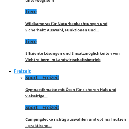
unterwegs sein
Tiere
Wildkameras für Naturbeobachtungen und
Sicherheit: Auswahl, Funktionen und…
Tiere
Effiziente Lösungen und Einsatzmöglichkeiten von
Viehtreibern im Landwirtschaftsbetrieb
Freizeit
Sport – Freizeit
Gymnastikmatte mit Ösen für sicheren Halt und
vielseitige…
Sport – Freizeit
Campingdecke richtig auswählen und optimal nutzen
– praktische…