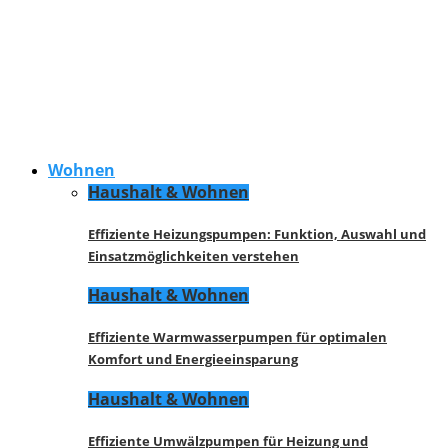
Wohnen
Haushalt & Wohnen
Effiziente Heizungspumpen: Funktion, Auswahl und
Einsatzmöglichkeiten verstehen
Haushalt & Wohnen
Effiziente Warmwasserpumpen für optimalen
Komfort und Energieeinsparung
Haushalt & Wohnen
Effiziente Umwälzpumpen für Heizung und