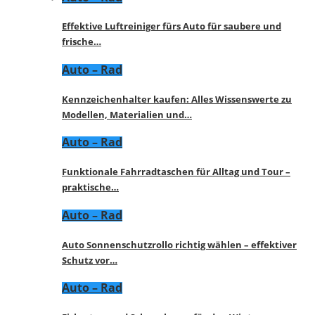
Effektive Luftreiniger fürs Auto für saubere und
frische…
Auto – Rad
Kennzeichenhalter kaufen: Alles Wissenswerte zu
Modellen, Materialien und…
Auto – Rad
Funktionale Fahrradtaschen für Alltag und Tour –
praktische…
Auto – Rad
Auto Sonnenschutzrollo richtig wählen – effektiver
Schutz vor…
Auto – Rad