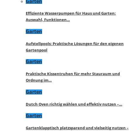
Garten
Effiziente Wasserpumpen für Haus und Garten:
Auswahl, Funktionen…
Garten
Aufstellpools: Praktische Lösungen für den eigenen
Gartenpool
Garten
Praktische Kissentruhen für mehr Stauraum und
Ordnung im…
Garten
Dutch Oven richtig wählen und effektiv nutzen –…
Garten
Gartenklapptisch platzsparend und vielseitig nutzen –