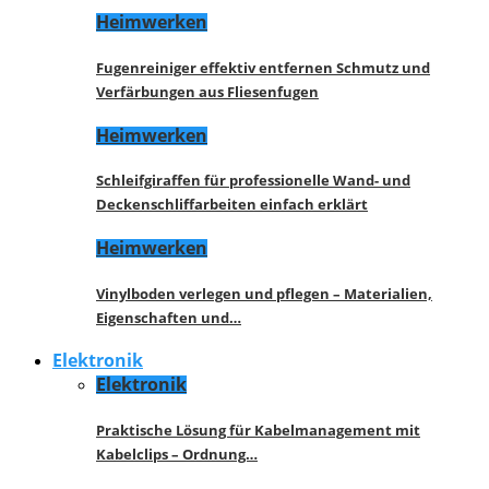
Heimwerken
Fugenreiniger effektiv entfernen Schmutz und
Verfärbungen aus Fliesenfugen
Heimwerken
Schleifgiraffen für professionelle Wand- und
Deckenschliffarbeiten einfach erklärt
Heimwerken
Vinylboden verlegen und pflegen – Materialien,
Eigenschaften und…
Elektronik
Elektronik
Praktische Lösung für Kabelmanagement mit
Kabelclips – Ordnung…