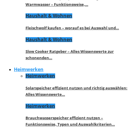
Warmwasser – Funktionsweise,…
Haushalt & Wohnen
Fleischwolf kaufen – worauf es bei Auswahl und…
Haushalt & Wohnen
Slow Cooker Ratgeber – Alles Wissenswerte zur
schonenden…
Heimwerken
Heimwerken
Solarspeicher effizient nutzen und richtig auswählen:
Alles Wissenswerte…
Heimwerken
Brauchwasserspeicher effizient nutzen –
Funktionsweise, Typen und Auswahlkriterien…