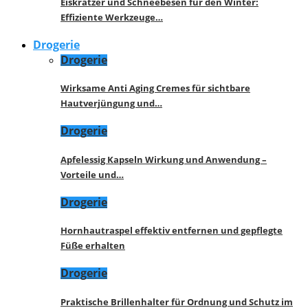
Eiskratzer und Schneebesen für den Winter:
Effiziente Werkzeuge…
Drogerie
Drogerie
Wirksame Anti Aging Cremes für sichtbare
Hautverjüngung und…
Drogerie
Apfelessig Kapseln Wirkung und Anwendung –
Vorteile und…
Drogerie
Hornhautraspel effektiv entfernen und gepflegte
Füße erhalten
Drogerie
Praktische Brillenhalter für Ordnung und Schutz im