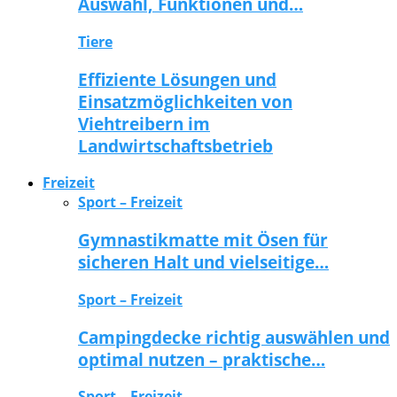
Auswahl, Funktionen und…
Tiere
Effiziente Lösungen und
Einsatzmöglichkeiten von
Viehtreibern im
Landwirtschaftsbetrieb
Freizeit
Sport – Freizeit
Gymnastikmatte mit Ösen für
sicheren Halt und vielseitige…
Sport – Freizeit
Campingdecke richtig auswählen und
optimal nutzen – praktische…
Sport – Freizeit