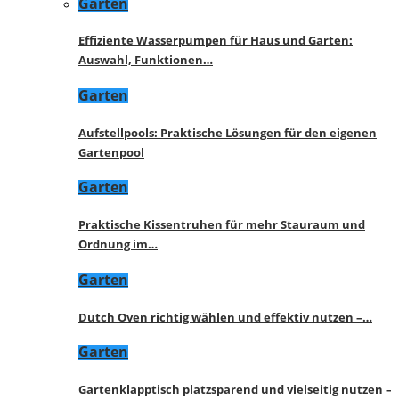
Garten
Effiziente Wasserpumpen für Haus und Garten:
Auswahl, Funktionen…
Garten
Aufstellpools: Praktische Lösungen für den eigenen
Gartenpool
Garten
Praktische Kissentruhen für mehr Stauraum und
Ordnung im…
Garten
Dutch Oven richtig wählen und effektiv nutzen –…
Garten
Gartenklapptisch platzsparend und vielseitig nutzen –