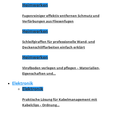
Heimwerken
Fugenreiniger effektiv entfernen Schmutz und
Verfärbungen aus Fliesenfugen
Heimwerken
Schleifgiraffen für professionelle Wand- und
Deckenschliffarbeiten einfach erklärt
Heimwerken
Vinylboden verlegen und pflegen – Materialien,
Eigenschaften und…
Elektronik
Elektronik
Praktische Lösung für Kabelmanagement mit
Kabelclips – Ordnung…