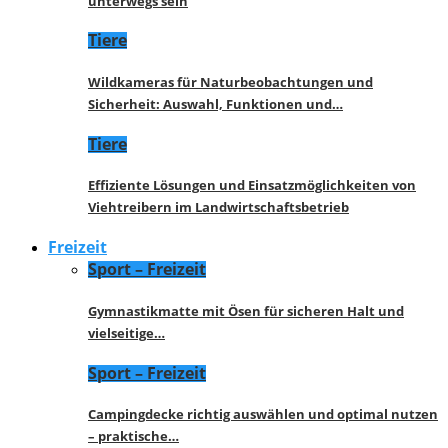
unterwegs sein
Tiere
Wildkameras für Naturbeobachtungen und
Sicherheit: Auswahl, Funktionen und…
Tiere
Effiziente Lösungen und Einsatzmöglichkeiten von
Viehtreibern im Landwirtschaftsbetrieb
Freizeit
Sport – Freizeit
Gymnastikmatte mit Ösen für sicheren Halt und
vielseitige…
Sport – Freizeit
Campingdecke richtig auswählen und optimal nutzen
– praktische…