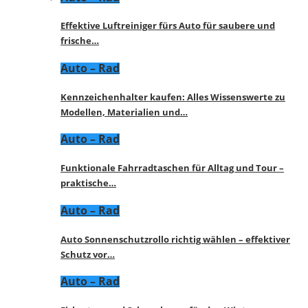
Effektive Luftreiniger fürs Auto für saubere und
frische…
Auto – Rad
Kennzeichenhalter kaufen: Alles Wissenswerte zu
Modellen, Materialien und…
Auto – Rad
Funktionale Fahrradtaschen für Alltag und Tour –
praktische…
Auto – Rad
Auto Sonnenschutzrollo richtig wählen – effektiver
Schutz vor…
Auto – Rad