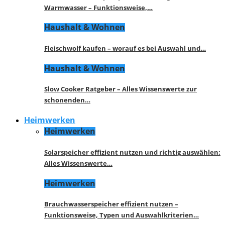
Warmwasser – Funktionsweise,…
Haushalt & Wohnen
Fleischwolf kaufen – worauf es bei Auswahl und…
Haushalt & Wohnen
Slow Cooker Ratgeber – Alles Wissenswerte zur
schonenden…
Heimwerken
Heimwerken
Solarspeicher effizient nutzen und richtig auswählen:
Alles Wissenswerte…
Heimwerken
Brauchwasserspeicher effizient nutzen –
Funktionsweise, Typen und Auswahlkriterien…