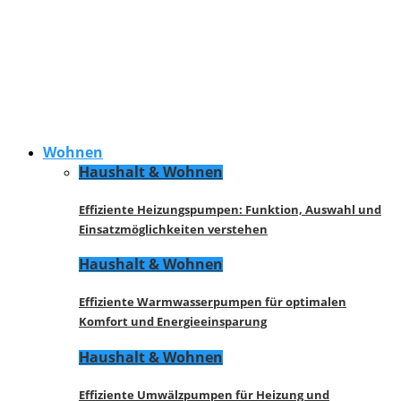
Wohnen
Haushalt & Wohnen
Effiziente Heizungspumpen: Funktion, Auswahl und
Einsatzmöglichkeiten verstehen
Haushalt & Wohnen
Effiziente Warmwasserpumpen für optimalen
Komfort und Energieeinsparung
Haushalt & Wohnen
Effiziente Umwälzpumpen für Heizung und