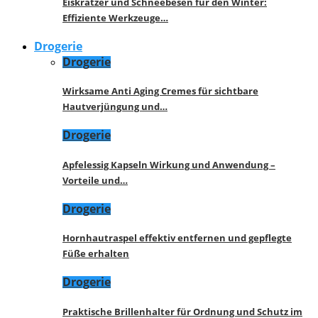
Eiskratzer und Schneebesen für den Winter:
Effiziente Werkzeuge…
Drogerie
Drogerie
Wirksame Anti Aging Cremes für sichtbare
Hautverjüngung und…
Drogerie
Apfelessig Kapseln Wirkung und Anwendung –
Vorteile und…
Drogerie
Hornhautraspel effektiv entfernen und gepflegte
Füße erhalten
Drogerie
Praktische Brillenhalter für Ordnung und Schutz im