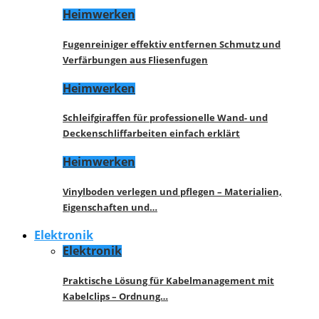
Heimwerken
Fugenreiniger effektiv entfernen Schmutz und
Verfärbungen aus Fliesenfugen
Heimwerken
Schleifgiraffen für professionelle Wand- und
Deckenschliffarbeiten einfach erklärt
Heimwerken
Vinylboden verlegen und pflegen – Materialien,
Eigenschaften und…
Elektronik
Elektronik
Praktische Lösung für Kabelmanagement mit
Kabelclips – Ordnung…