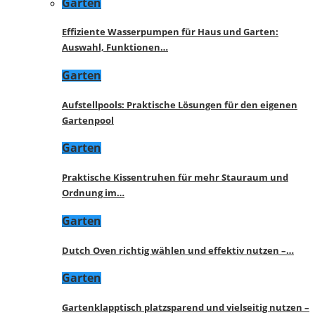
Garten
Effiziente Wasserpumpen für Haus und Garten:
Auswahl, Funktionen…
Garten
Aufstellpools: Praktische Lösungen für den eigenen
Gartenpool
Garten
Praktische Kissentruhen für mehr Stauraum und
Ordnung im…
Garten
Dutch Oven richtig wählen und effektiv nutzen –…
Garten
Gartenklapptisch platzsparend und vielseitig nutzen –