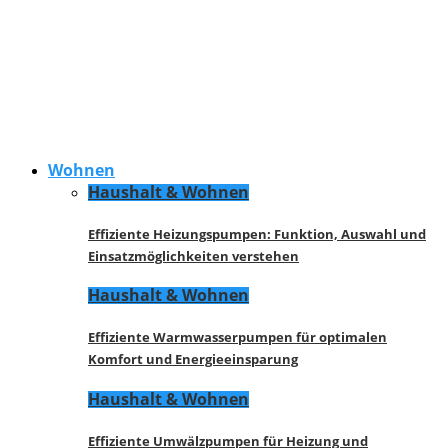
Wohnen
Haushalt & Wohnen
Effiziente Heizungspumpen: Funktion, Auswahl und
Einsatzmöglichkeiten verstehen
Haushalt & Wohnen
Effiziente Warmwasserpumpen für optimalen
Komfort und Energieeinsparung
Haushalt & Wohnen
Effiziente Umwälzpumpen für Heizung und