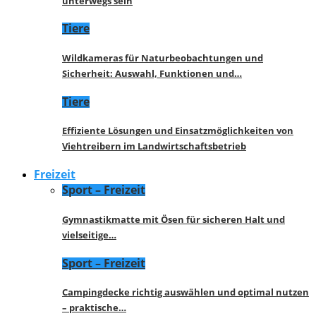
unterwegs sein
Tiere
Wildkameras für Naturbeobachtungen und
Sicherheit: Auswahl, Funktionen und…
Tiere
Effiziente Lösungen und Einsatzmöglichkeiten von
Viehtreibern im Landwirtschaftsbetrieb
Freizeit
Sport – Freizeit
Gymnastikmatte mit Ösen für sicheren Halt und
vielseitige…
Sport – Freizeit
Campingdecke richtig auswählen und optimal nutzen
– praktische…