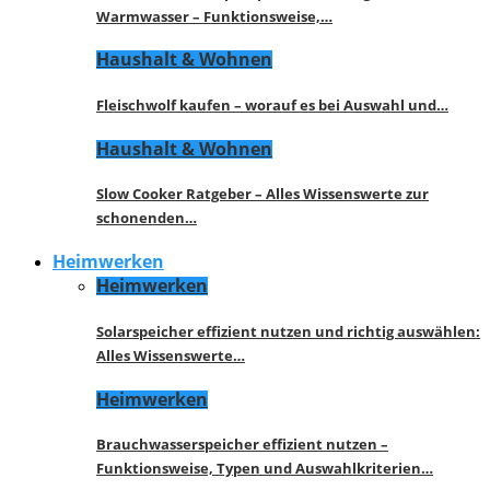
Warmwasser – Funktionsweise,…
Haushalt & Wohnen
Fleischwolf kaufen – worauf es bei Auswahl und…
Haushalt & Wohnen
Slow Cooker Ratgeber – Alles Wissenswerte zur
schonenden…
Heimwerken
Heimwerken
Solarspeicher effizient nutzen und richtig auswählen:
Alles Wissenswerte…
Heimwerken
Brauchwasserspeicher effizient nutzen –
Funktionsweise, Typen und Auswahlkriterien…