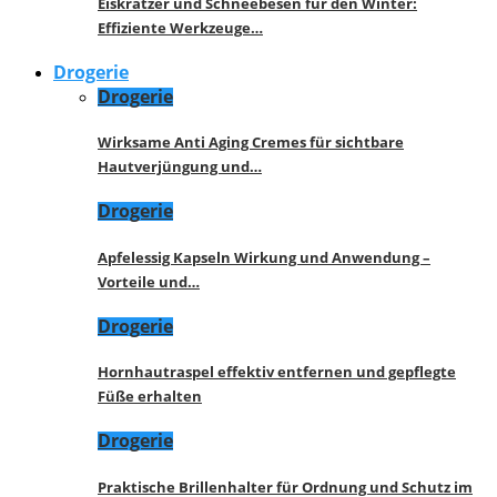
Eiskratzer und Schneebesen für den Winter:
Effiziente Werkzeuge…
Drogerie
Drogerie
Wirksame Anti Aging Cremes für sichtbare
Hautverjüngung und…
Drogerie
Apfelessig Kapseln Wirkung und Anwendung –
Vorteile und…
Drogerie
Hornhautraspel effektiv entfernen und gepflegte
Füße erhalten
Drogerie
Praktische Brillenhalter für Ordnung und Schutz im