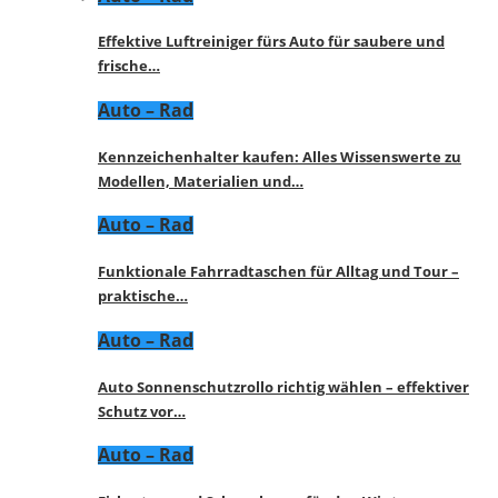
Effektive Luftreiniger fürs Auto für saubere und
frische…
Auto – Rad
Kennzeichenhalter kaufen: Alles Wissenswerte zu
Modellen, Materialien und…
Auto – Rad
Funktionale Fahrradtaschen für Alltag und Tour –
praktische…
Auto – Rad
Auto Sonnenschutzrollo richtig wählen – effektiver
Schutz vor…
Auto – Rad