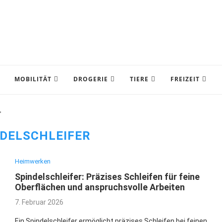
MOBILITÄT
DROGERIE
TIERE
FREIZEIT
"
DELSCHLEIFER
Heimwerken
Spindelschleifer: Präzises Schleifen für feine
Oberflächen und anspruchsvolle Arbeiten
7. Februar 2026
Ein Spindelschleifer ermöglicht präzises Schleifen bei feinen