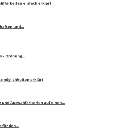
liffarbeiten einfach erklärt
schaften und…
ps – Ordnung…
atzmöglichkeiten erklärt
e und Auswahlkriterien auf einen…
s für den…