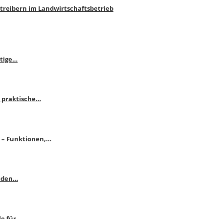
htreibern im Landwirtschaftsbetrieb
itige…
 praktische…
se – Funktionen,…
enden…
le für…