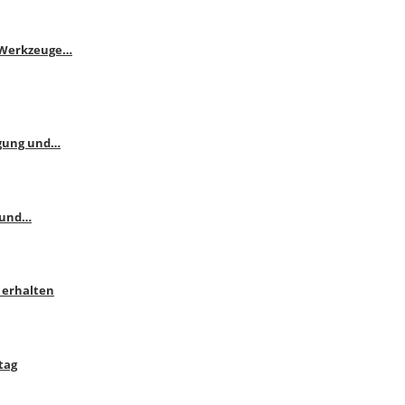
e Werkzeuge…
ngung und…
 und…
 erhalten
tag