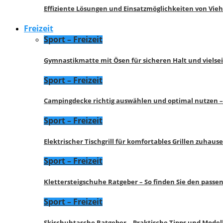
Effiziente Lösungen und Einsatzmöglichkeiten von Vie
Freizeit
Sport – Freizeit
Gymnastikmatte mit Ösen für sicheren Halt und vielse
Sport – Freizeit
Campingdecke richtig auswählen und optimal nutzen –
Sport – Freizeit
Elektrischer Tischgrill für komfortables Grillen zuhau
Sport – Freizeit
Klettersteigschuhe Ratgeber – So finden Sie den pass
Sport – Freizeit
Skischuhtasche Ratgeber – Praktische Tipps und Model