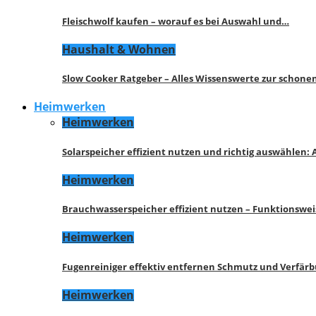
Fleischwolf kaufen – worauf es bei Auswahl und…
Haushalt & Wohnen
Slow Cooker Ratgeber – Alles Wissenswerte zur schon
Heimwerken
Heimwerken
Solarspeicher effizient nutzen und richtig auswählen:
Heimwerken
Brauchwasserspeicher effizient nutzen – Funktionswe
Heimwerken
Fugenreiniger effektiv entfernen Schmutz und Verfär
Heimwerken