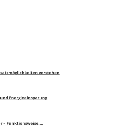
nsatzmöglichkeiten verstehen
 und Energieeinsparung
r – Funktionsweise,…