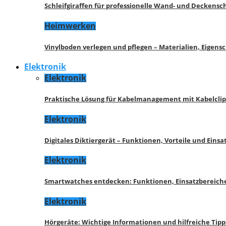
Schleifgiraffen für professionelle Wand- und Deckensch
Heimwerken
Vinylboden verlegen und pflegen – Materialien, Eigen
Elektronik
Elektronik
Praktische Lösung für Kabelmanagement mit Kabelcli
Elektronik
Digitales Diktiergerät – Funktionen, Vorteile und Eins
Elektronik
Smartwatches entdecken: Funktionen, Einsatzbereich
Elektronik
Hörgeräte: Wichtige Informationen und hilfreiche Tipp