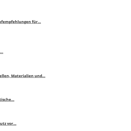
aufempfehlungen für…
e…
ellen, Materialien und…
ktische…
hutz vor…