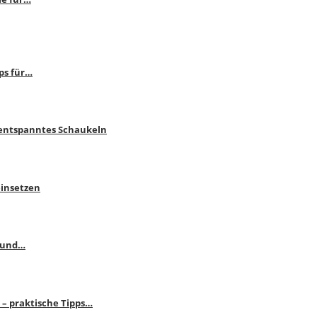
ps für…
 entspanntes Schaukeln
einsetzen
s und…
– praktische Tipps…