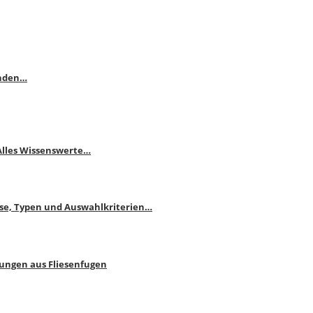
enden…
 Alles Wissenswerte…
ise, Typen und Auswahlkriterien…
bungen aus Fliesenfugen