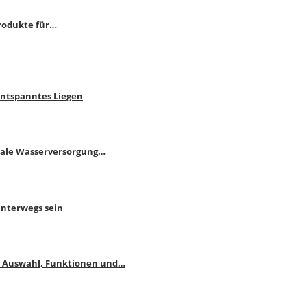
rodukte für…
Entspanntes Liegen
male Wasserversorgung…
unterwegs sein
: Auswahl, Funktionen und…