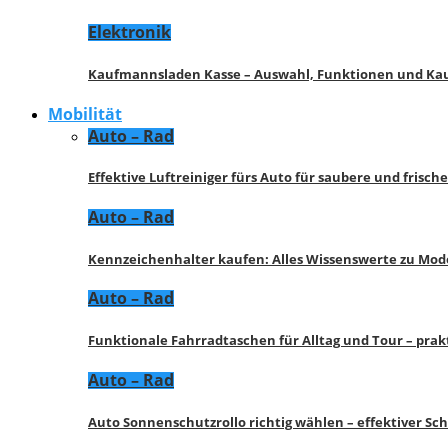
Elektronik
Kaufmannsladen Kasse – Auswahl, Funktionen und K
Mobilität
Auto – Rad
Effektive Luftreiniger fürs Auto für saubere und frisch
Auto – Rad
Kennzeichenhalter kaufen: Alles Wissenswerte zu Mod
Auto – Rad
Funktionale Fahrradtaschen für Alltag und Tour – pra
Auto – Rad
Auto Sonnenschutzrollo richtig wählen – effektiver Sc