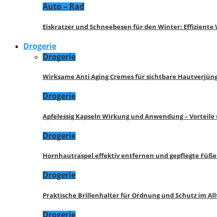
Auto – Rad
Eiskratzer und Schneebesen für den Winter: Effizient
Drogerie
Drogerie
Wirksame Anti Aging Cremes für sichtbare Hautverjü
Drogerie
Apfelessig Kapseln Wirkung und Anwendung – Vorteile
Drogerie
Hornhautraspel effektiv entfernen und gepflegte Füße
Drogerie
Praktische Brillenhalter für Ordnung und Schutz im All
Drogerie