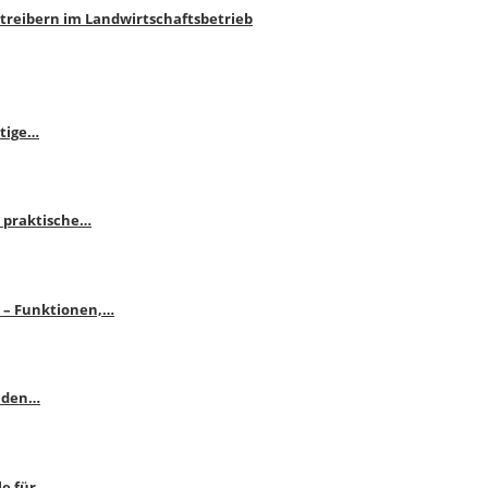
htreibern im Landwirtschaftsbetrieb
itige…
 praktische…
se – Funktionen,…
enden…
le für…