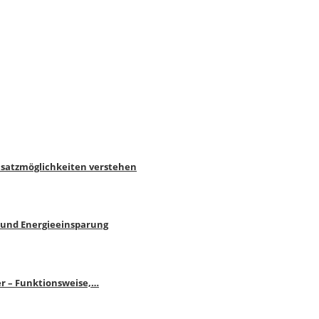
nsatzmöglichkeiten verstehen
 und Energieeinsparung
r – Funktionsweise,…