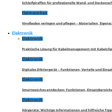
Schleifgiraffen für professionelle Wand- und Deckensch
Heimwerken
Vinylboden verlegen und pflegen – Materialien, Eigen
Elektronik
Elektronik
Praktische Lösung für Kabelmanagement mit Kabelcli
Elektronik
Digitales Diktiergerät – Funktionen, Vorteile und Eins
Elektronik
Smartwatches entdecken: Funktionen, Einsatzbereich
Elektronik
Hörgeräte: Wichtige Informationen und hilfreiche Tipp