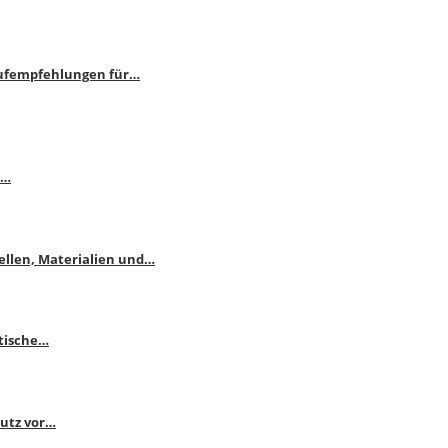
aufempfehlungen für…
e…
ellen, Materialien und…
ktische…
hutz vor…