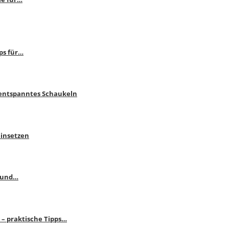
ps für…
 entspanntes Schaukeln
einsetzen
s und…
– praktische Tipps…