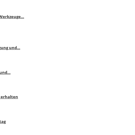
e Werkzeuge…
ngung und…
 und…
 erhalten
tag