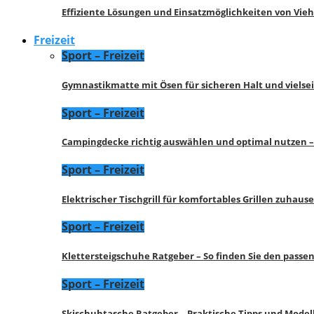
Effiziente Lösungen und Einsatzmöglichkeiten von Vie
Freizeit
Sport – Freizeit
Gymnastikmatte mit Ösen für sicheren Halt und vielse
Sport – Freizeit
Campingdecke richtig auswählen und optimal nutzen –
Sport – Freizeit
Elektrischer Tischgrill für komfortables Grillen zuhau
Sport – Freizeit
Klettersteigschuhe Ratgeber – So finden Sie den pass
Sport – Freizeit
Skischuhtasche Ratgeber – Praktische Tipps und Model