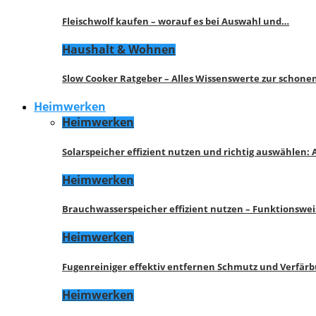
Fleischwolf kaufen – worauf es bei Auswahl und…
Haushalt & Wohnen
Slow Cooker Ratgeber – Alles Wissenswerte zur schon
Heimwerken
Heimwerken
Solarspeicher effizient nutzen und richtig auswählen:
Heimwerken
Brauchwasserspeicher effizient nutzen – Funktionswe
Heimwerken
Fugenreiniger effektiv entfernen Schmutz und Verfär
Heimwerken