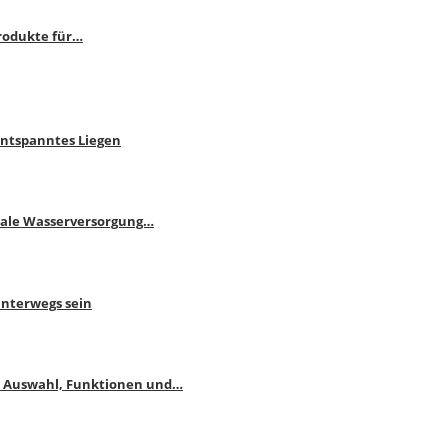
rodukte für…
Entspanntes Liegen
male Wasserversorgung…
unterwegs sein
: Auswahl, Funktionen und…