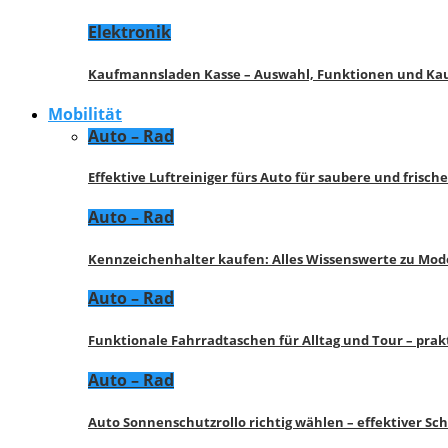
Elektronik
Kaufmannsladen Kasse – Auswahl, Funktionen und K
Mobilität
Auto – Rad
Effektive Luftreiniger fürs Auto für saubere und frisch
Auto – Rad
Kennzeichenhalter kaufen: Alles Wissenswerte zu Mod
Auto – Rad
Funktionale Fahrradtaschen für Alltag und Tour – pra
Auto – Rad
Auto Sonnenschutzrollo richtig wählen – effektiver Sc