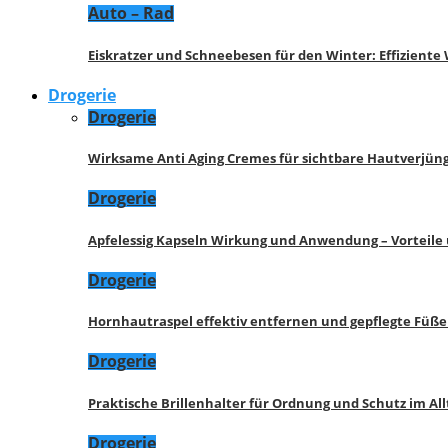
Auto – Rad
Eiskratzer und Schneebesen für den Winter: Effizient
Drogerie
Drogerie
Wirksame Anti Aging Cremes für sichtbare Hautverjü
Drogerie
Apfelessig Kapseln Wirkung und Anwendung – Vorteile
Drogerie
Hornhautraspel effektiv entfernen und gepflegte Füße
Drogerie
Praktische Brillenhalter für Ordnung und Schutz im All
Drogerie