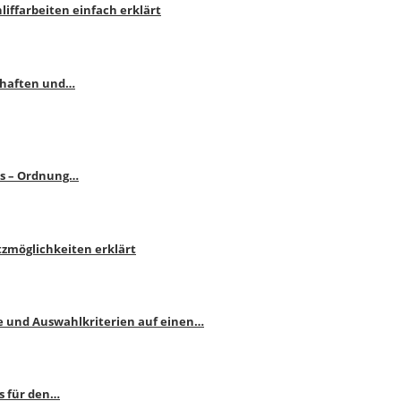
liffarbeiten einfach erklärt
schaften und…
ps – Ordnung…
atzmöglichkeiten erklärt
e und Auswahlkriterien auf einen…
s für den…