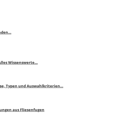
enden…
 Alles Wissenswerte…
ise, Typen und Auswahlkriterien…
bungen aus Fliesenfugen