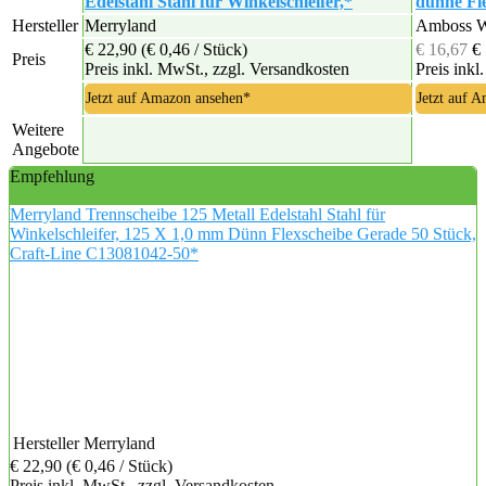
Edelstahl Stahl für Winkelschleifer,*
dünne Fle
Hersteller
Merryland
Amboss W
€ 22,90
(€ 0,46 / Stück)
€ 16,67
€
Preis
Preis inkl. MwSt., zzgl. Versandkosten
Preis inkl
Jetzt auf Amazon ansehen*
Jetzt auf 
Weitere
Angebote
Empfehlung
Merryland Trennscheibe 125 Metall Edelstahl Stahl für
Winkelschleifer, 125 X 1,0 mm Dünn Flexscheibe Gerade 50 Stück,
Craft-Line C13081042-50*
Hersteller
Merryland
€ 22,90
(€ 0,46 / Stück)
Preis inkl. MwSt., zzgl. Versandkosten