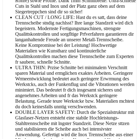
Rohre) sowie Profile. Dank 1mm Schnittbreite: Ultra-schnelle
Cuts in Stahl und Inox und der Platz ganz oben auf dem
Siegertreppchen sind dir so sicher!
CLEAN CUT / LONG LIFE: Hast du es satt, dass deine
Trennscheibe stndig nachlsst? Ihre lange Standzeit wird dich
begeistern. Modernste Fertigungsmaschinen, strengste
Qualittskontrollen und sorgfltige Prfverfahren garantieren dir
langanhaltende Freude an unserer Metall-Trennscheibe.
Keine Kompromisse bei der Leistung! Hochwertige
Materialien wie Kunstharz und kontinuierliche
Qualittskontrollen machen diese Trennscheibe zum Experten
fr saubere, schnelle Schnitte.
ULTRA THIN: Przise Schnitte bei minimalem Verschnitt
sparen Material und ermglichen exaktes Arbeiten. Geringere
Wrmeentwicklung bedeutet auch geringere Erwrmung des
Werkstcks, auch der Funkenflug und die Vibrationen werden
minimiert. Das bedeutet fr dich insgesamt sicheres und
angenehmes Arbeiten und fr das Werkstck geringere
Belastung. Gerade teure Werkstcke bzw. Materialien mchtest
du doch keinesfalls unntig verschwenden.
DOUBLE LAYER SAFETY: Durch die Spezialstruktur mit
Glasfaser-Netzen entsteht eine stabile Hochleistungs-
Stahltrennscheibe mit lngster Standzeit. Diese Netze sttzen
und stabilisieren die Scheibe auch bei intensivster
Anwendung. Gefertigt wird die Inox Trennscheibe aus einer