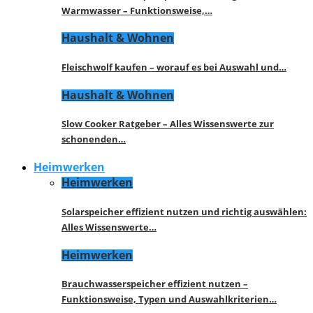
Warmwasser – Funktionsweise,…
Haushalt & Wohnen
Fleischwolf kaufen – worauf es bei Auswahl und…
Haushalt & Wohnen
Slow Cooker Ratgeber – Alles Wissenswerte zur
schonenden…
Heimwerken
Heimwerken
Solarspeicher effizient nutzen und richtig auswählen:
Alles Wissenswerte…
Heimwerken
Brauchwasserspeicher effizient nutzen –
Funktionsweise, Typen und Auswahlkriterien…