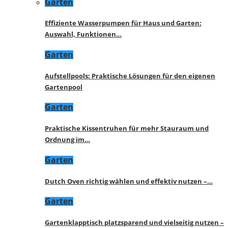
Garten
Effiziente Wasserpumpen für Haus und Garten:
Auswahl, Funktionen…
Garten
Aufstellpools: Praktische Lösungen für den eigenen
Gartenpool
Garten
Praktische Kissentruhen für mehr Stauraum und
Ordnung im…
Garten
Dutch Oven richtig wählen und effektiv nutzen –…
Garten
Gartenklapptisch platzsparend und vielseitig nutzen –