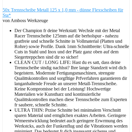
50x Trennscheibe Metall 125 x 1,0 mm - dünne Flexscheiben für
Sta*
von Amboss Werkzeuge
Der Champion fr deine Werkstatt: Wechsle mit der Metal
Racer Trennscheibe 125mm auf die berholspur - nahezu
gratfreie und schnelle Schnitte in Vollmaterial (Platten und
Rohre) sowie Profile. Dank 1mm Schnittbreite: Ultra-schnelle
Cuts in Stahl und Inox und der Platz ganz oben auf dem
Siegertreppchen sind dir so sicher!
CLEAN CUT / LONG LIFE: Hast du es satt, dass deine
Trennscheibe stndig nachlsst? Ihre lange Standzeit wird dich
begeistern. Modernste Fertigungsmaschinen, strengste
Qualittskontrollen und sorgfltige Prfverfahren garantieren dir
langanhaltende Freude an unserer Metall-Trennscheibe.
Keine Kompromisse bei der Leistung! Hochwertige
Materialien wie Kunstharz und kontinuierliche
Qualittskontrollen machen diese Trennscheibe zum Experten
fr saubere, schnelle Schnitte.
ULTRA THIN: Przise Schnitte bei minimalem Verschnitt
sparen Material und ermglichen exaktes Arbeiten. Geringere
Wrmeentwicklung bedeutet auch geringere Erwrmung des
Werkstcks, auch der Funkenflug und die Vibrationen werden
minimiert. Das bedeutet fr dich insgesamt sicheres und