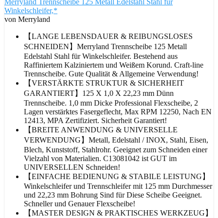
Merryland Trennscheibe 125 Metall Edelstahl Stahl für
Winkelschleifer,*
von Merryland
【LANGE LEBENSDAUER & REIBUNGSLOSES
SCHNEIDEN】Merryland Trennscheibe 125 Metall
Edelstahl Stahl für Winkelschleifer. Bestehend aus
Raffiniertem Kalziniertem und Weißem Korund. Craft-line
Trennscheibe. Gute Qualität & Allgemeine Verwendung!
【VERSTÄRKTE STRUKTUR & SICHERHEIT
GARANTIERT】125 X 1,0 X 22,23 mm Dünn
Trennscheibe. 1,0 mm Dicke Professional Flexscheibe, 2
Lagen verstärktes Fasergeflecht, Max RPM 12250, Nach EN
12413, MPA Zertifiziert. Sicherheit Garantiert!
【BREITE ANWENDUNG & UNIVERSELLE
VERWENDUNG】Metall, Edelstahl / INOX, Stahl, Eisen,
Blech, Kunststoff, Stahlrohr. Geeignet zum Schneiden einer
Vielzahl von Materialien. C13081042 ist GUT im
UNIVERSELLEN Schneiden!
【EINFACHE BEDIENUNG & STABILE LEISTUNG】
Winkelschleifer und Trennschleifer mit 125 mm Durchmesser
und 22,23 mm Bohrung Sind für Diese Scheibe Geeignet.
Schneller und Genauer Flexscheibe!
【MASTER DESIGN & PRAKTISCHES WERKZEUG】