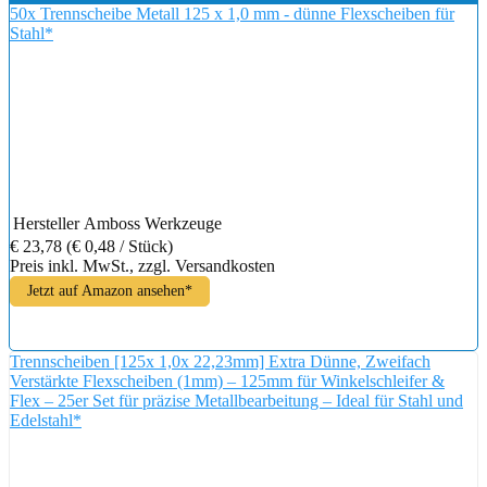
50x Trennscheibe Metall 125 x 1,0 mm - dünne Flexscheiben für
Stahl*
Hersteller
Amboss Werkzeuge
€ 23,78
(€ 0,48 / Stück)
Preis inkl. MwSt., zzgl. Versandkosten
Jetzt auf Amazon ansehen*
Trennscheiben [125x 1,0x 22,23mm] Extra Dünne, Zweifach
Verstärkte Flexscheiben (1mm) – 125mm für Winkelschleifer &
Flex – 25er Set für präzise Metallbearbeitung – Ideal für Stahl und
Edelstahl*