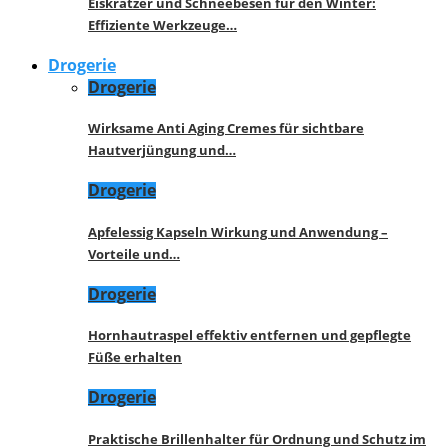
Eiskratzer und Schneebesen für den Winter:
Effiziente Werkzeuge…
Drogerie
Drogerie
Wirksame Anti Aging Cremes für sichtbare
Hautverjüngung und…
Drogerie
Apfelessig Kapseln Wirkung und Anwendung –
Vorteile und…
Drogerie
Hornhautraspel effektiv entfernen und gepflegte
Füße erhalten
Drogerie
Praktische Brillenhalter für Ordnung und Schutz im