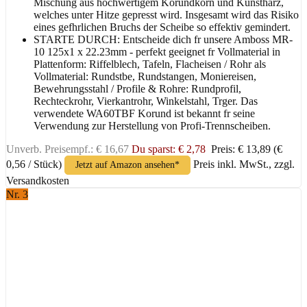
Mischung aus hochwertigem Korundkorn und Kunstharz,
welches unter Hitze gepresst wird. Insgesamt wird das Risiko
eines gefhrlichen Bruchs der Scheibe so effektiv gemindert.
STARTE DURCH: Entscheide dich fr unsere Amboss MR-
10 125x1 x 22.23mm - perfekt geeignet fr Vollmaterial in
Plattenform: Riffelblech, Tafeln, Flacheisen / Rohr als
Vollmaterial: Rundstbe, Rundstangen, Moniereisen,
Bewehrungsstahl / Profile & Rohre: Rundprofil,
Rechteckrohr, Vierkantrohr, Winkelstahl, Trger. Das
verwendete WA60TBF Korund ist bekannt fr seine
Verwendung zur Herstellung von Profi-Trennscheiben.
Unverb. Preisempf.: € 16,67
Du sparst: € 2,78
Preis: € 13,89
(€
0,56 / Stück)
Preis inkl. MwSt., zzgl.
Jetzt auf Amazon ansehen*
Versandkosten
Nr. 3