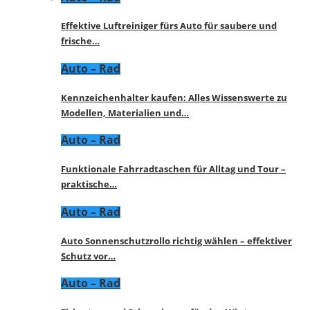
Effektive Luftreiniger fürs Auto für saubere und
frische…
Auto – Rad
Kennzeichenhalter kaufen: Alles Wissenswerte zu
Modellen, Materialien und…
Auto – Rad
Funktionale Fahrradtaschen für Alltag und Tour –
praktische…
Auto – Rad
Auto Sonnenschutzrollo richtig wählen – effektiver
Schutz vor…
Auto – Rad