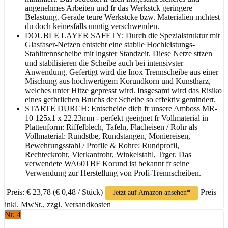
angenehmes Arbeiten und fr das Werkstck geringere
Belastung. Gerade teure Werkstcke bzw. Materialien mchtest
du doch keinesfalls unntig verschwenden.
DOUBLE LAYER SAFETY: Durch die Spezialstruktur mit
Glasfaser-Netzen entsteht eine stabile Hochleistungs-
Stahltrennscheibe mit lngster Standzeit. Diese Netze sttzen
und stabilisieren die Scheibe auch bei intensivster
Anwendung. Gefertigt wird die Inox Trennscheibe aus einer
Mischung aus hochwertigem Korundkorn und Kunstharz,
welches unter Hitze gepresst wird. Insgesamt wird das Risiko
eines gefhrlichen Bruchs der Scheibe so effektiv gemindert.
STARTE DURCH: Entscheide dich fr unsere Amboss MR-
10 125x1 x 22.23mm - perfekt geeignet fr Vollmaterial in
Plattenform: Riffelblech, Tafeln, Flacheisen / Rohr als
Vollmaterial: Rundstbe, Rundstangen, Moniereisen,
Bewehrungsstahl / Profile & Rohre: Rundprofil,
Rechteckrohr, Vierkantrohr, Winkelstahl, Trger. Das
verwendete WA60TBF Korund ist bekannt fr seine
Verwendung zur Herstellung von Profi-Trennscheiben.
Preis: € 23,78
(€ 0,48 / Stück)
Preis
Jetzt auf Amazon ansehen*
inkl. MwSt., zzgl. Versandkosten
Nr. 4