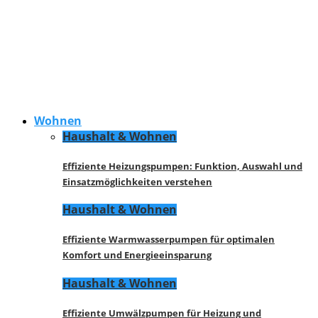
Wohnen
Haushalt & Wohnen
Effiziente Heizungspumpen: Funktion, Auswahl und
Einsatzmöglichkeiten verstehen
Haushalt & Wohnen
Effiziente Warmwasserpumpen für optimalen
Komfort und Energieeinsparung
Haushalt & Wohnen
Effiziente Umwälzpumpen für Heizung und