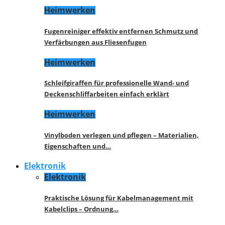
Heimwerken
Fugenreiniger effektiv entfernen Schmutz und
Verfärbungen aus Fliesenfugen
Heimwerken
Schleifgiraffen für professionelle Wand- und
Deckenschliffarbeiten einfach erklärt
Heimwerken
Vinylboden verlegen und pflegen – Materialien,
Eigenschaften und…
Elektronik
Elektronik
Praktische Lösung für Kabelmanagement mit
Kabelclips – Ordnung…