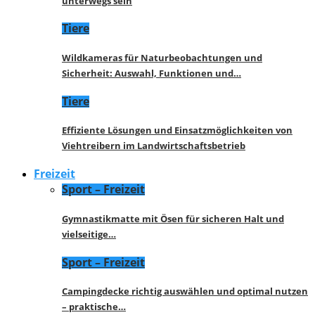
unterwegs sein
Tiere
Wildkameras für Naturbeobachtungen und
Sicherheit: Auswahl, Funktionen und…
Tiere
Effiziente Lösungen und Einsatzmöglichkeiten von
Viehtreibern im Landwirtschaftsbetrieb
Freizeit
Sport – Freizeit
Gymnastikmatte mit Ösen für sicheren Halt und
vielseitige…
Sport – Freizeit
Campingdecke richtig auswählen und optimal nutzen
– praktische…