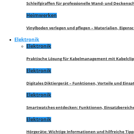
Schleifgiraffen für professionelle Wand- und Deckensch
Heimwerken
Vinylboden verlegen und pflegen – Materialien, Eigen
Elektronik
Elektronik
Praktische Lösung für Kabelmanagement mit Kabelcli
Elektronik
Digitales Diktiergerät – Funktionen, Vorteile und Eins
Elektronik
Smartwatches entdecken: Funktionen, Einsatzbereich
Elektronik
Hörgeräte: Wichtige Informationen und hilfreiche Tipp