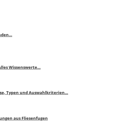
enden…
 Alles Wissenswerte…
ise, Typen und Auswahlkriterien…
bungen aus Fliesenfugen