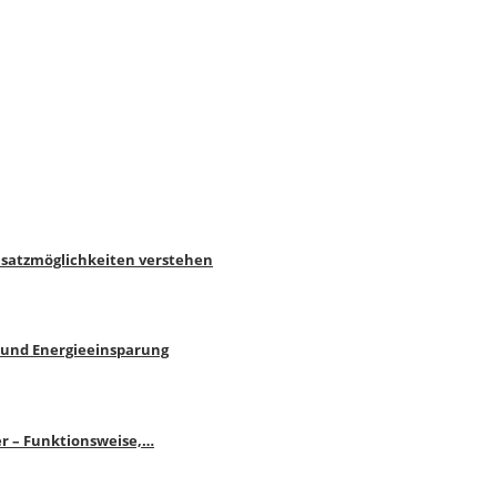
nsatzmöglichkeiten verstehen
 und Energieeinsparung
r – Funktionsweise,…