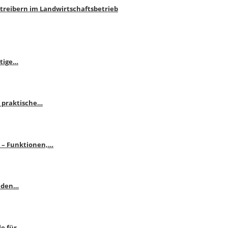
htreibern im Landwirtschaftsbetrieb
itige…
 praktische…
se – Funktionen,…
enden…
le für…