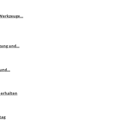
e Werkzeuge…
ngung und…
 und…
 erhalten
tag