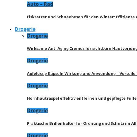
Auto – Rad
Eiskratzer und Schneebesen für den Winter: Effizient
Drogerie
Drogerie
Wirksame Anti Aging Cremes für sichtbare Hautverjü
Drogerie
Apfelessig Kapseln Wirkung und Anwendung – Vorteile
Drogerie
Hornhautraspel effektiv entfernen und gepflegte Füße
Drogerie
Praktische Brillenhalter für Ordnung und Schutz im All
Drogerie