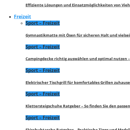
Effiziente Lösungen und Einsatzmöglichkeiten von Vie
Freizeit
Sport – Freizeit
Gymnastikmatte mit Ösen für sicheren Halt und vielse
Sport – Freizeit
Campingdecke richtig auswählen und optimal nutzen –
Sport – Freizeit
Elektrischer Tischgrill für komfortables Grillen zuhau
Sport – Freizeit
Klettersteigschuhe Ratgeber – So finden Sie den pass
Sport – Freizeit
Skischuhtasche Ratgeber – Praktische Tipps und Model