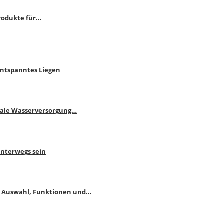
rodukte für…
Entspanntes Liegen
male Wasserversorgung…
unterwegs sein
: Auswahl, Funktionen und…