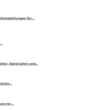
aufempfehlungen für…
e…
ellen, Materialien und…
ktische…
hutz vor…