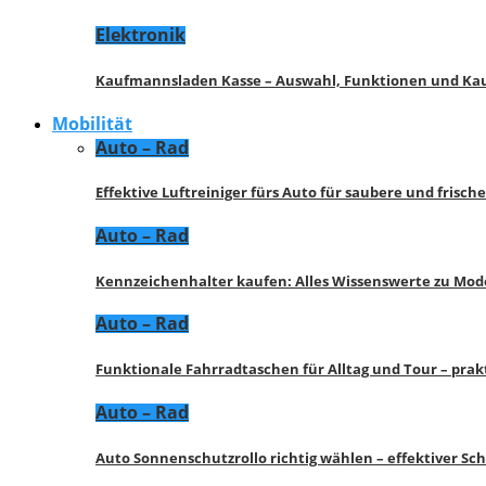
Elektronik
Kaufmannsladen Kasse – Auswahl, Funktionen und K
Mobilität
Auto – Rad
Effektive Luftreiniger fürs Auto für saubere und frisch
Auto – Rad
Kennzeichenhalter kaufen: Alles Wissenswerte zu Mod
Auto – Rad
Funktionale Fahrradtaschen für Alltag und Tour – pra
Auto – Rad
Auto Sonnenschutzrollo richtig wählen – effektiver Sc