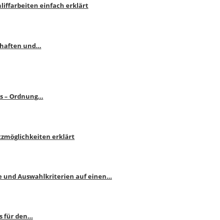
liffarbeiten einfach erklärt
schaften und…
ps – Ordnung…
atzmöglichkeiten erklärt
e und Auswahlkriterien auf einen…
s für den…