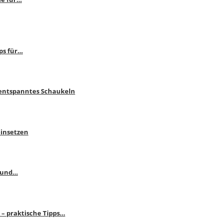
ps für…
 entspanntes Schaukeln
einsetzen
s und…
– praktische Tipps…