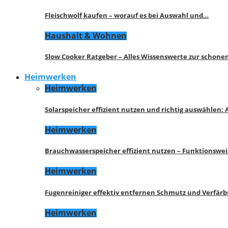
Fleischwolf kaufen – worauf es bei Auswahl und…
Haushalt & Wohnen
Slow Cooker Ratgeber – Alles Wissenswerte zur schon
Heimwerken
Heimwerken
Solarspeicher effizient nutzen und richtig auswählen:
Heimwerken
Brauchwasserspeicher effizient nutzen – Funktionswe
Heimwerken
Fugenreiniger effektiv entfernen Schmutz und Verfär
Heimwerken