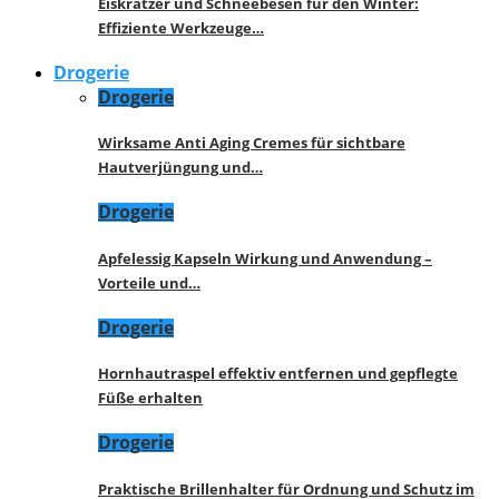
Eiskratzer und Schneebesen für den Winter:
Effiziente Werkzeuge…
Drogerie
Drogerie
Wirksame Anti Aging Cremes für sichtbare
Hautverjüngung und…
Drogerie
Apfelessig Kapseln Wirkung und Anwendung –
Vorteile und…
Drogerie
Hornhautraspel effektiv entfernen und gepflegte
Füße erhalten
Drogerie
Praktische Brillenhalter für Ordnung und Schutz im