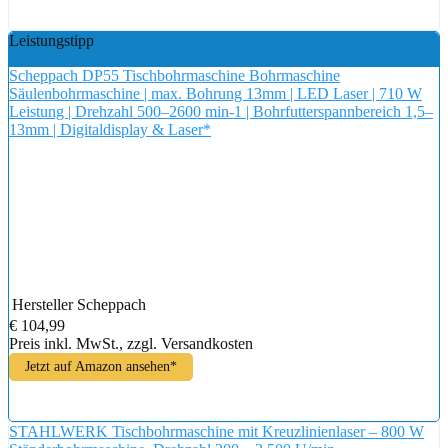
Leistungstipp
Scheppach DP55 Tischbohrmaschine Bohrmaschine
Säulenbohrmaschine | max. Bohrung 13mm | LED Laser | 710 W
Leistung | Drehzahl 500–2600 min-1 | Bohrfutterspannbereich 1,5–
13mm | Digitaldisplay & Laser*
Hersteller
Scheppach
€ 104,99
Preis inkl. MwSt., zzgl. Versandkosten
Jetzt auf Amazon ansehen*
STAHLWERK Tischbohrmaschine mit Kreuzlinienlaser – 800 W