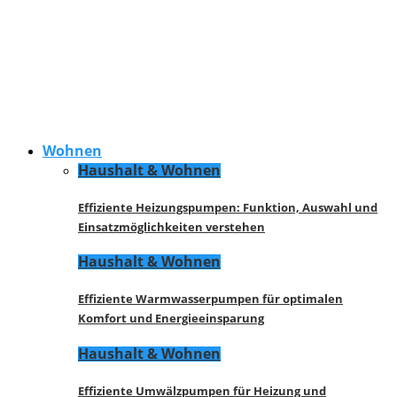
Wohnen
Haushalt & Wohnen
Effiziente Heizungspumpen: Funktion, Auswahl und
Einsatzmöglichkeiten verstehen
Haushalt & Wohnen
Effiziente Warmwasserpumpen für optimalen
Komfort und Energieeinsparung
Haushalt & Wohnen
Effiziente Umwälzpumpen für Heizung und