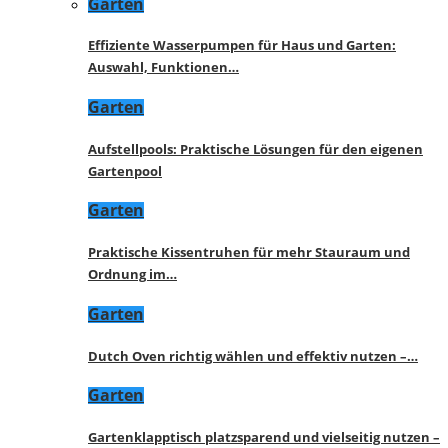
Garten
Effiziente Wasserpumpen für Haus und Garten:
Auswahl, Funktionen…
Garten
Aufstellpools: Praktische Lösungen für den eigenen
Gartenpool
Garten
Praktische Kissentruhen für mehr Stauraum und
Ordnung im…
Garten
Dutch Oven richtig wählen und effektiv nutzen –…
Garten
Gartenklapptisch platzsparend und vielseitig nutzen –