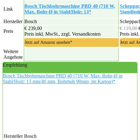
Bosch Tischbohrmaschine PBD 40 (710 W,
Scheppa
Link
Max. Bohr-Ø in Stahl/Holz: 13*
Standboh
Hersteller
Bosch
Scheppac
€ 239,00
€ 119,00
Preis
Preis inkl. MwSt., zzgl. Versandkosten
Preis inkl
Jetzt auf Amazon ansehen*
Jetzt auf 
Weitere
Angebote
Empfehlung
Bosch Tischbohrmaschine PBD 40 (710 W, Max. Bohr-Ø in
Stahl/Holz: 13 mm/40 mm, Bohrhub 90mm, im Karton)*
Hersteller
Bosch