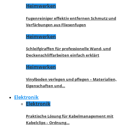
Heimwerken
Fugenreiniger effektiv entfernen Schmutz und
Verfärbungen aus Fliesenfugen
Heimwerken
Schleifgiraffen für professionelle Wand- und
Deckenschliffarbeiten einfach erklärt
Heimwerken
Vinylboden verlegen und pflegen – Materialien,
Eigenschaften und…
Elektronik
Elektronik
Praktische Lösung für Kabelmanagement mit
Kabelclips – Ordnung…