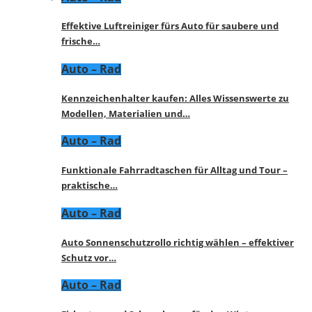
Effektive Luftreiniger fürs Auto für saubere und
frische…
Auto – Rad
Kennzeichenhalter kaufen: Alles Wissenswerte zu
Modellen, Materialien und…
Auto – Rad
Funktionale Fahrradtaschen für Alltag und Tour –
praktische…
Auto – Rad
Auto Sonnenschutzrollo richtig wählen – effektiver
Schutz vor…
Auto – Rad