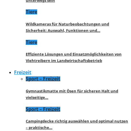
unterwegs sein
Tiere
Wildkameras für Naturbeobachtungen und
Sicherheit: Auswahl, Funktionen und…
Tiere
Effiziente Lösungen und Einsatzmöglichkeiten von
Viehtreibern im Landwirtschaftsbetrieb
Freizeit
Sport – Freizeit
Gymnastikmatte mit Ösen für sicheren Halt und
vielseitige…
Sport – Freizeit
Campingdecke richtig auswählen und optimal nutzen
– praktische…