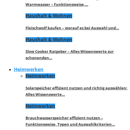
Warmwasser – Funktionsweise,…
Haushalt & Wohnen
Fleischwolf kaufen – worauf es bei Auswahl und…
Haushalt & Wohnen
Slow Cooker Ratgeber – Alles Wissenswerte zur
schonenden…
Heimwerken
Heimwerken
Solarspeicher effizient nutzen und richtig auswählen:
Alles Wissenswerte…
Heimwerken
Brauchwasserspeicher effizient nutzen –
Funktionsweise, Typen und Auswahlkriterien…