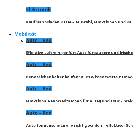
Elektronik
Kaufmannsladen Kasse – Auswahl, Funktionen und K
Mobilität
Auto – Rad
Effektive Luftreiniger fürs Auto für saubere und frisch
Auto – Rad
Kennzeichenhalter kaufen: Alles Wissenswerte zu Mod
Auto – Rad
Funktionale Fahrradtaschen für Alltag und Tour – pra
Auto – Rad
Auto Sonnenschutzrollo richtig wählen – effektiver Sc