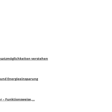
nsatzmöglichkeiten verstehen
 und Energieeinsparung
r – Funktionsweise,…