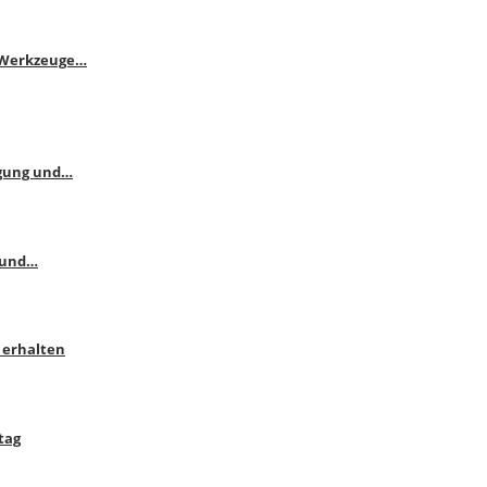
e Werkzeuge…
ngung und…
 und…
 erhalten
tag