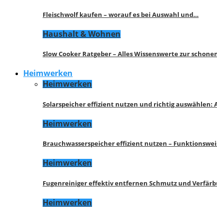
Fleischwolf kaufen – worauf es bei Auswahl und…
Haushalt & Wohnen
Slow Cooker Ratgeber – Alles Wissenswerte zur schon
Heimwerken
Heimwerken
Solarspeicher effizient nutzen und richtig auswählen:
Heimwerken
Brauchwasserspeicher effizient nutzen – Funktionswe
Heimwerken
Fugenreiniger effektiv entfernen Schmutz und Verfär
Heimwerken