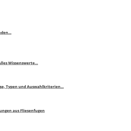
enden…
 Alles Wissenswerte…
ise, Typen und Auswahlkriterien…
bungen aus Fliesenfugen