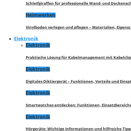
Schleifgiraffen für professionelle Wand- und Deckensch
Heimwerken
Vinylboden verlegen und pflegen – Materialien, Eigen
Elektronik
Elektronik
Praktische Lösung für Kabelmanagement mit Kabelcli
Elektronik
Digitales Diktiergerät – Funktionen, Vorteile und Eins
Elektronik
Smartwatches entdecken: Funktionen, Einsatzbereich
Elektronik
Hörgeräte: Wichtige Informationen und hilfreiche Tipp