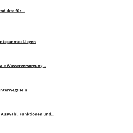
rodukte für…
Entspanntes Liegen
male Wasserversorgung…
unterwegs sein
: Auswahl, Funktionen und…