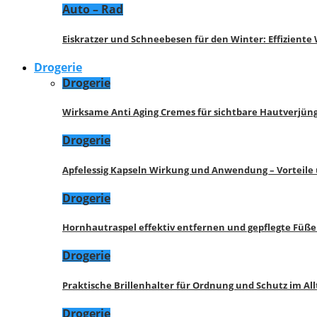
Auto – Rad
Eiskratzer und Schneebesen für den Winter: Effizient
Drogerie
Drogerie
Wirksame Anti Aging Cremes für sichtbare Hautverjü
Drogerie
Apfelessig Kapseln Wirkung und Anwendung – Vorteile
Drogerie
Hornhautraspel effektiv entfernen und gepflegte Füße
Drogerie
Praktische Brillenhalter für Ordnung und Schutz im All
Drogerie