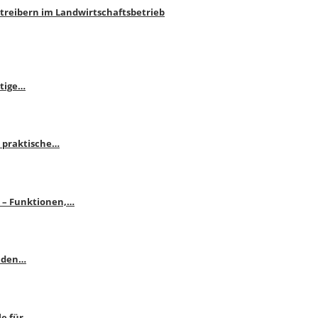
htreibern im Landwirtschaftsbetrieb
itige…
 praktische…
se – Funktionen,…
enden…
le für…