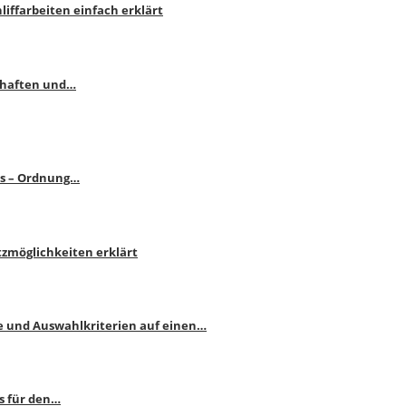
liffarbeiten einfach erklärt
schaften und…
ps – Ordnung…
atzmöglichkeiten erklärt
e und Auswahlkriterien auf einen…
s für den…