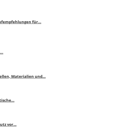
aufempfehlungen für…
e…
ellen, Materialien und…
ktische…
hutz vor…