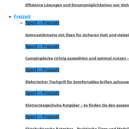
Effiziente Lösungen und Einsatzmöglichkeiten von Vie
Freizeit
Sport – Freizeit
Gymnastikmatte mit Ösen für sicheren Halt und vielse
Sport – Freizeit
Campingdecke richtig auswählen und optimal nutzen –
Sport – Freizeit
Elektrischer Tischgrill für komfortables Grillen zuhau
Sport – Freizeit
Klettersteigschuhe Ratgeber – So finden Sie den pass
Sport – Freizeit
Skischuhtasche Ratgeber – Praktische Tipps und Model