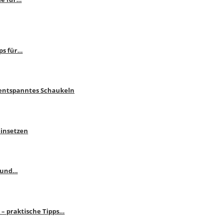
ps für…
 entspanntes Schaukeln
einsetzen
s und…
– praktische Tipps…