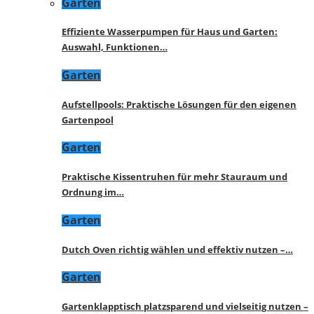
Garten
Effiziente Wasserpumpen für Haus und Garten:
Auswahl, Funktionen…
Garten
Aufstellpools: Praktische Lösungen für den eigenen
Gartenpool
Garten
Praktische Kissentruhen für mehr Stauraum und
Ordnung im…
Garten
Dutch Oven richtig wählen und effektiv nutzen –…
Garten
Gartenklapptisch platzsparend und vielseitig nutzen –