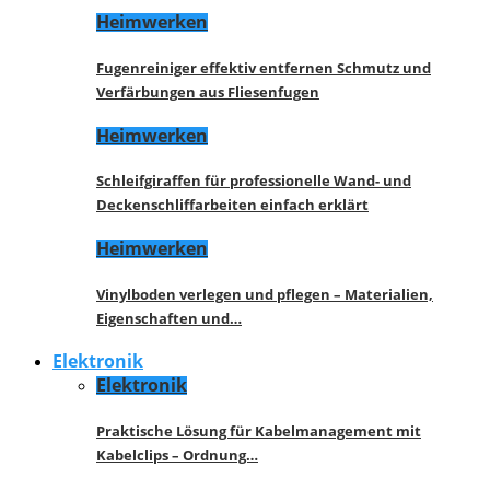
Heimwerken
Fugenreiniger effektiv entfernen Schmutz und
Verfärbungen aus Fliesenfugen
Heimwerken
Schleifgiraffen für professionelle Wand- und
Deckenschliffarbeiten einfach erklärt
Heimwerken
Vinylboden verlegen und pflegen – Materialien,
Eigenschaften und…
Elektronik
Elektronik
Praktische Lösung für Kabelmanagement mit
Kabelclips – Ordnung…