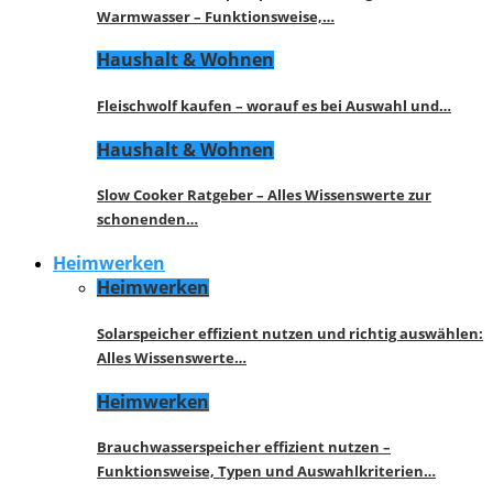
Warmwasser – Funktionsweise,…
Haushalt & Wohnen
Fleischwolf kaufen – worauf es bei Auswahl und…
Haushalt & Wohnen
Slow Cooker Ratgeber – Alles Wissenswerte zur
schonenden…
Heimwerken
Heimwerken
Solarspeicher effizient nutzen und richtig auswählen:
Alles Wissenswerte…
Heimwerken
Brauchwasserspeicher effizient nutzen –
Funktionsweise, Typen und Auswahlkriterien…