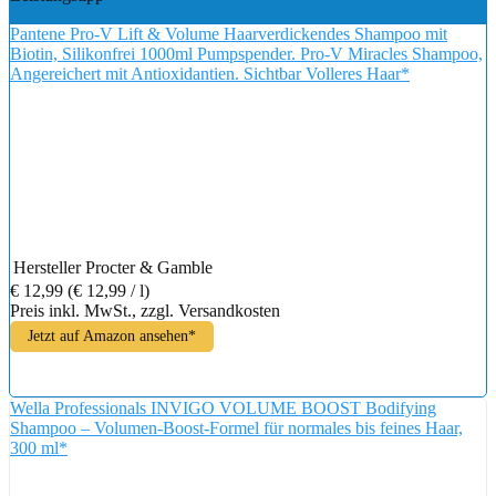
Pantene Pro-V Lift & Volume Haarverdickendes Shampoo mit
Biotin, Silikonfrei 1000ml Pumpspender. Pro-V Miracles Shampoo,
Angereichert mit Antioxidantien. Sichtbar Volleres Haar*
Hersteller
Procter & Gamble
€ 12,99
(€ 12,99 / l)
Preis inkl. MwSt., zzgl. Versandkosten
Jetzt auf Amazon ansehen*
Wella Professionals INVIGO VOLUME BOOST Bodifying
Shampoo – Volumen-Boost-Formel für normales bis feines Haar,
300 ml*