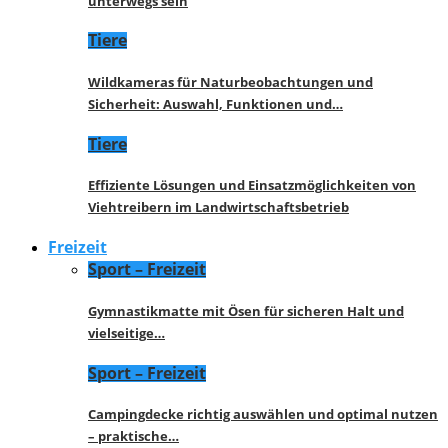
unterwegs sein
Tiere
Wildkameras für Naturbeobachtungen und
Sicherheit: Auswahl, Funktionen und…
Tiere
Effiziente Lösungen und Einsatzmöglichkeiten von
Viehtreibern im Landwirtschaftsbetrieb
Freizeit
Sport – Freizeit
Gymnastikmatte mit Ösen für sicheren Halt und
vielseitige…
Sport – Freizeit
Campingdecke richtig auswählen und optimal nutzen
– praktische…