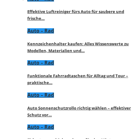
Effektive Luftreiniger fürs Auto für saubere und
frische…
Auto – Rad
Kennzeichenhalter kaufen: Alles Wissenswerte zu
Modellen, Materialien und…
Auto – Rad
Funktionale Fahrradtaschen für Alltag und Tour –
praktische…
Auto – Rad
Auto Sonnenschutzrollo richtig wählen – effektiver
Schutz vor…
Auto – Rad