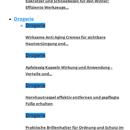
Eiskratzer und Schneebesen für den Winter:
Effiziente Werkzeuge…
Drogerie
Drogerie
Wirksame Anti Aging Cremes für sichtbare
Hautverjüngung und…
Drogerie
Apfelessig Kapseln Wirkung und Anwendung –
Vorteile und…
Drogerie
Hornhautraspel effektiv entfernen und gepflegte
Füße erhalten
Drogerie
Praktische Brillenhalter für Ordnung und Schutz im