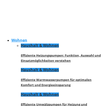
Wohnen
Haushalt & Wohnen
Effiziente Heizungspumpen: Funktion, Auswahl und
Einsatzmöglichkeiten verstehen
Haushalt & Wohnen
Effiziente Warmwasserpumpen für optimalen
Komfort und Energieeinsparung
Haushalt & Wohnen
Effiziente Umwälzpumpen für Heizung und