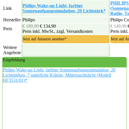
PHILIPS
Philips Wake-up Light, farbige
Link
(Sonnena
Sonnenaufgangssimulation, 20 Lichtstärk*
Radio, Ta
Hersteller
Philips
Philips C
€ 189,99
€ 134,90
€ 149,99
Preis
Preis inkl. MwSt., zzgl. Versandkosten
Preis inkl
Jetzt auf Amazon ansehen*
Jetzt auf 
Weitere
Angebote
Empfehlung
Philips Wake-up Light, farbige Sonnenaufgangssimulation, 20
Lichtstärken, 7 natürliche Klänge, Mitternachtslicht (Modell
HF3531/01)*