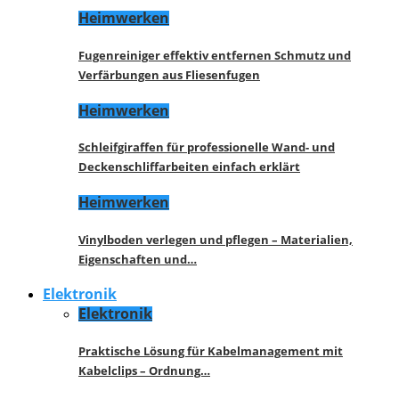
Heimwerken
Fugenreiniger effektiv entfernen Schmutz und
Verfärbungen aus Fliesenfugen
Heimwerken
Schleifgiraffen für professionelle Wand- und
Deckenschliffarbeiten einfach erklärt
Heimwerken
Vinylboden verlegen und pflegen – Materialien,
Eigenschaften und…
Elektronik
Elektronik
Praktische Lösung für Kabelmanagement mit
Kabelclips – Ordnung…