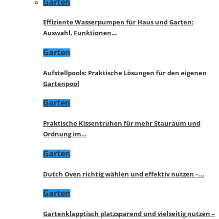
Garten
Effiziente Wasserpumpen für Haus und Garten:
Auswahl, Funktionen…
Garten
Aufstellpools: Praktische Lösungen für den eigenen
Gartenpool
Garten
Praktische Kissentruhen für mehr Stauraum und
Ordnung im…
Garten
Dutch Oven richtig wählen und effektiv nutzen –…
Garten
Gartenklapptisch platzsparend und vielseitig nutzen –