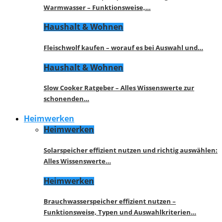
Warmwasser – Funktionsweise,…
Haushalt & Wohnen
Fleischwolf kaufen – worauf es bei Auswahl und…
Haushalt & Wohnen
Slow Cooker Ratgeber – Alles Wissenswerte zur
schonenden…
Heimwerken
Heimwerken
Solarspeicher effizient nutzen und richtig auswählen:
Alles Wissenswerte…
Heimwerken
Brauchwasserspeicher effizient nutzen –
Funktionsweise, Typen und Auswahlkriterien…