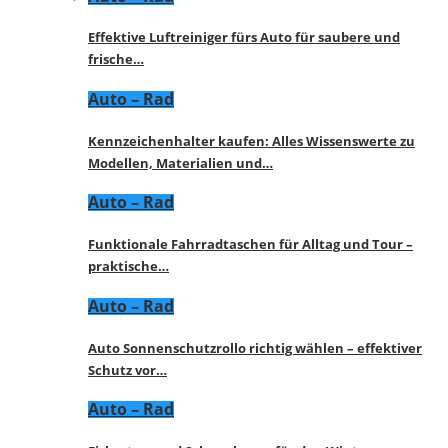
Effektive Luftreiniger fürs Auto für saubere und
frische…
Auto – Rad
Kennzeichenhalter kaufen: Alles Wissenswerte zu
Modellen, Materialien und…
Auto – Rad
Funktionale Fahrradtaschen für Alltag und Tour –
praktische…
Auto – Rad
Auto Sonnenschutzrollo richtig wählen – effektiver
Schutz vor…
Auto – Rad