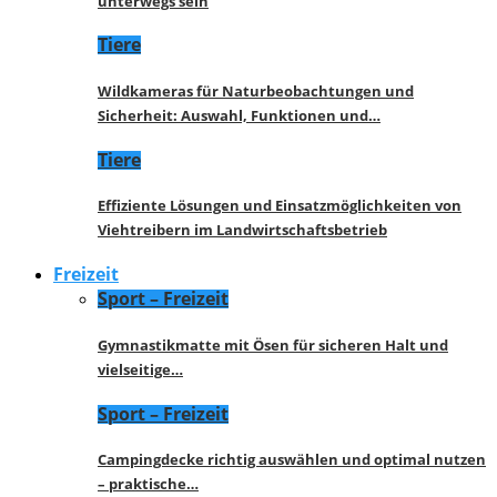
unterwegs sein
Tiere
Wildkameras für Naturbeobachtungen und
Sicherheit: Auswahl, Funktionen und…
Tiere
Effiziente Lösungen und Einsatzmöglichkeiten von
Viehtreibern im Landwirtschaftsbetrieb
Freizeit
Sport – Freizeit
Gymnastikmatte mit Ösen für sicheren Halt und
vielseitige…
Sport – Freizeit
Campingdecke richtig auswählen und optimal nutzen
– praktische…