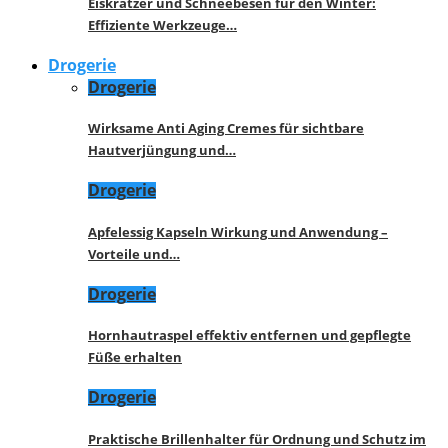
Eiskratzer und Schneebesen für den Winter:
Effiziente Werkzeuge…
Drogerie
Drogerie
Wirksame Anti Aging Cremes für sichtbare
Hautverjüngung und…
Drogerie
Apfelessig Kapseln Wirkung und Anwendung –
Vorteile und…
Drogerie
Hornhautraspel effektiv entfernen und gepflegte
Füße erhalten
Drogerie
Praktische Brillenhalter für Ordnung und Schutz im