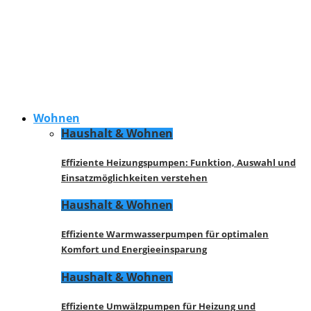
Wohnen
Haushalt & Wohnen
Effiziente Heizungspumpen: Funktion, Auswahl und
Einsatzmöglichkeiten verstehen
Haushalt & Wohnen
Effiziente Warmwasserpumpen für optimalen
Komfort und Energieeinsparung
Haushalt & Wohnen
Effiziente Umwälzpumpen für Heizung und