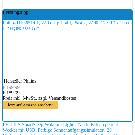
Leistungstipp
Philips HF3651/01, Wake Up Light, Plastik, Weiß, 12 x 19 x 19 cm
[Energieklasse G]*
Hersteller
Philips
€ 199,99
€ 189,99
Preis inkl. MwSt., zzgl. Versandkosten
Jetzt auf Amazon ansehen*
PHILIPS SmartSleep Wake-up Light – Nachttischlampe und
Wecker mit USB, Farbige Sonnenaufgangssimulation, 20