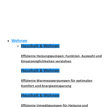
Wohnen
Haushalt & Wohnen
Effiziente Heizungspumpen: Funktion, Auswahl und
Einsatzmöglichkeiten verstehen
Haushalt & Wohnen
Effiziente Warmwasserpumpen für optimalen
Komfort und Energieeinsparung
Haushalt & Wohnen
Effiziente Umwälzpumpen für Heizung und