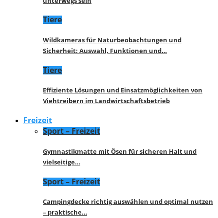
unterwegs sein
Tiere
Wildkameras für Naturbeobachtungen und
Sicherheit: Auswahl, Funktionen und…
Tiere
Effiziente Lösungen und Einsatzmöglichkeiten von
Viehtreibern im Landwirtschaftsbetrieb
Freizeit
Sport – Freizeit
Gymnastikmatte mit Ösen für sicheren Halt und
vielseitige…
Sport – Freizeit
Campingdecke richtig auswählen und optimal nutzen
– praktische…