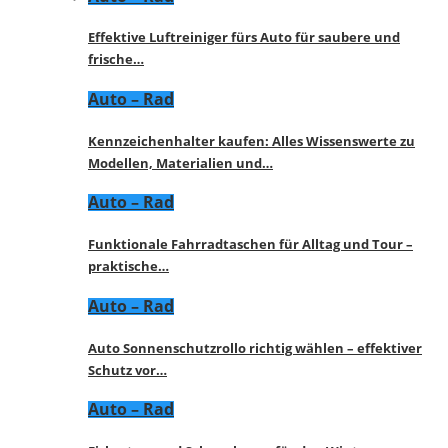
Effektive Luftreiniger fürs Auto für saubere und
frische…
Auto – Rad
Kennzeichenhalter kaufen: Alles Wissenswerte zu
Modellen, Materialien und…
Auto – Rad
Funktionale Fahrradtaschen für Alltag und Tour –
praktische…
Auto – Rad
Auto Sonnenschutzrollo richtig wählen – effektiver
Schutz vor…
Auto – Rad