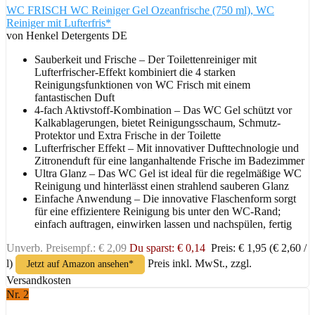
WC FRISCH WC Reiniger Gel Ozeanfrische (750 ml), WC
Reiniger mit Lufterfris*
von Henkel Detergents DE
Sauberkeit und Frische – Der Toilettenreiniger mit
Lufterfrischer-Effekt kombiniert die 4 starken
Reinigungsfunktionen von WC Frisch mit einem
fantastischen Duft
4-fach Aktivstoff-Kombination – Das WC Gel schützt vor
Kalkablagerungen, bietet Reinigungsschaum, Schmutz-
Protektor und Extra Frische in der Toilette
Lufterfrischer Effekt – Mit innovativer Dufttechnologie und
Zitronenduft für eine langanhaltende Frische im Badezimmer
Ultra Glanz – Das WC Gel ist ideal für die regelmäßige WC
Reinigung und hinterlässt einen strahlend sauberen Glanz
Einfache Anwendung – Die innovative Flaschenform sorgt
für eine effizientere Reinigung bis unter den WC-Rand;
einfach auftragen, einwirken lassen und nachspülen, fertig
Unverb. Preisempf.: € 2,09
Du sparst: € 0,14
Preis: € 1,95
(€ 2,60 /
l)
Preis inkl. MwSt., zzgl.
Jetzt auf Amazon ansehen*
Versandkosten
Nr. 2