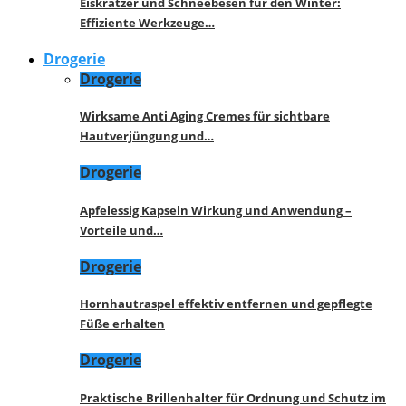
Eiskratzer und Schneebesen für den Winter:
Effiziente Werkzeuge…
Drogerie
Drogerie
Wirksame Anti Aging Cremes für sichtbare
Hautverjüngung und…
Drogerie
Apfelessig Kapseln Wirkung und Anwendung –
Vorteile und…
Drogerie
Hornhautraspel effektiv entfernen und gepflegte
Füße erhalten
Drogerie
Praktische Brillenhalter für Ordnung und Schutz im