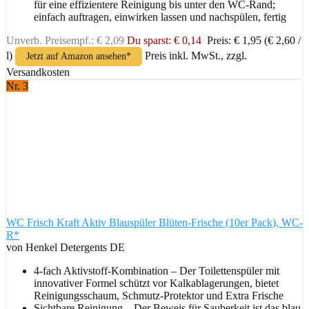
für eine effizientere Reinigung bis unter den WC-Rand;
einfach auftragen, einwirken lassen und nachspülen, fertig
Unverb. Preisempf.: € 2,09
Du sparst: € 0,14
Preis: € 1,95
(€ 2,60 /
l)
Preis inkl. MwSt., zzgl.
Jetzt auf Amazon ansehen*
Versandkosten
Nr. 3
WC Frisch Kraft Aktiv Blauspüler Blüten-Frische (10er Pack), WC-
R*
von Henkel Detergents DE
4-fach Aktivstoff-Kombination – Der Toilettenspüler mit
innovativer Formel schützt vor Kalkablagerungen, bietet
Reinigungsschaum, Schmutz-Protektor und Extra Frische
Sichtbare Reinigung – Der Beweis für Sauberkeit ist das blau