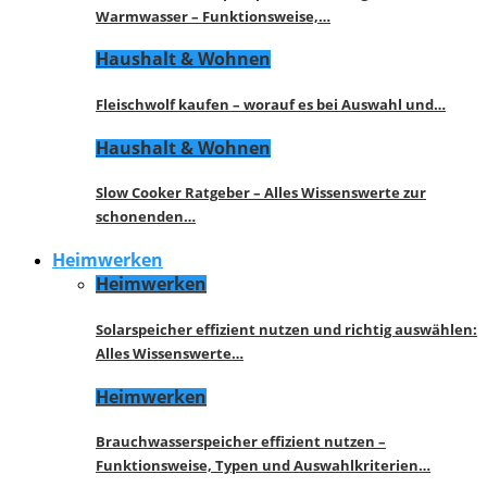
Warmwasser – Funktionsweise,…
Haushalt & Wohnen
Fleischwolf kaufen – worauf es bei Auswahl und…
Haushalt & Wohnen
Slow Cooker Ratgeber – Alles Wissenswerte zur
schonenden…
Heimwerken
Heimwerken
Solarspeicher effizient nutzen und richtig auswählen:
Alles Wissenswerte…
Heimwerken
Brauchwasserspeicher effizient nutzen –
Funktionsweise, Typen und Auswahlkriterien…