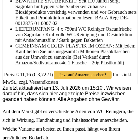
BEWÄHRTE SAUBERKEIT: Seit 110 Jahren sorgt
Sagrotan für hygienische Sauberkeit zuhause /
Biozidprodukte vorsichtig verwenden und vor Gebrauch stets
Etikett und Produktinformationen lesen. BAuA Reg: DE-
0012875-01-0007-02
LIEFERUMFANG: 4 x 750ml WC Reiniger Ozeanfrische
von Sagrotan / Kraftvolle WC-Reinigung und Desinfektion
mit Antischmutzfilm / Stark gegen Bakterien
GEMEINSAM GEGEN PLASTIK IM OZEAN: Mit jedem
Kauf helfen Sie uns insgesamt 5 Millionen Plastikflaschen
aus der Umwelt zu sammeln (Bei Verkauf durch
Amazon/Sediva/Lamos4u 1 Flasche = 20g Plastikmüll)​
Preis: € 11,16
(€ 3,72 / l)
Preis inkl.
Jetzt auf Amazon ansehen*
MwSt., zzgl. Versandkosten
Zuletzt aktualisiert am 13. Juli 2026 um 15:10 . Wir weisen
darauf hin, dass sich hier angezeigte Preise inzwischen
geändert haben können. Alle Angaben ohne Gewähr.
Auf dem Markt gibt es verschiedene Arten von WC Reinigern, die
sich in Wirkung, Handhabung und Inhaltsstoffen unterscheiden.
Welche Variante am besten zu Ihnen passt, hängt von Ihrem
persönlichen Bedarf ab.