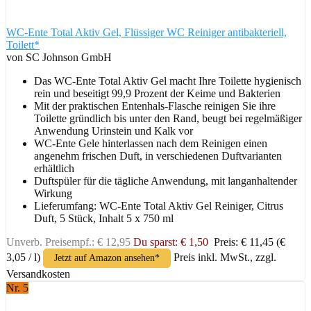
WC-Ente Total Aktiv Gel, Flüssiger WC Reiniger antibakteriell,
Toilett*
von SC Johnson GmbH
Das WC-Ente Total Aktiv Gel macht Ihre Toilette hygienisch
rein und beseitigt 99,9 Prozent der Keime und Bakterien
Mit der praktischen Entenhals-Flasche reinigen Sie ihre
Toilette gründlich bis unter den Rand, beugt bei regelmäßiger
Anwendung Urinstein und Kalk vor
WC-Ente Gele hinterlassen nach dem Reinigen einen
angenehm frischen Duft, in verschiedenen Duftvarianten
erhältlich
Duftspüler für die tägliche Anwendung, mit langanhaltender
Wirkung
Lieferumfang: WC-Ente Total Aktiv Gel Reiniger, Citrus
Duft, 5 Stück, Inhalt 5 x 750 ml
Unverb. Preisempf.: € 12,95
Du sparst: € 1,50
Preis: € 11,45
(€
3,05 / l)
Preis inkl. MwSt., zzgl.
Jetzt auf Amazon ansehen*
Versandkosten
Nr. 5