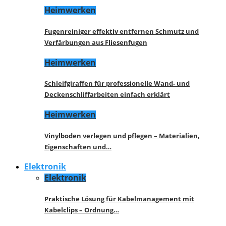
Heimwerken
Fugenreiniger effektiv entfernen Schmutz und
Verfärbungen aus Fliesenfugen
Heimwerken
Schleifgiraffen für professionelle Wand- und
Deckenschliffarbeiten einfach erklärt
Heimwerken
Vinylboden verlegen und pflegen – Materialien,
Eigenschaften und…
Elektronik
Elektronik
Praktische Lösung für Kabelmanagement mit
Kabelclips – Ordnung…