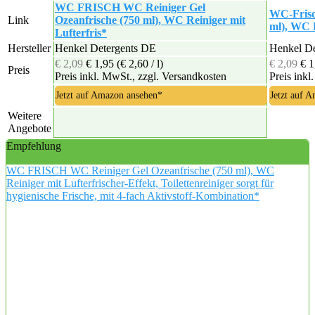
WC FRISCH WC Reiniger Gel
WC-Frisc
Link
Ozeanfrische (750 ml), WC Reiniger mit
ml), WC R
Lufterfris*
Hersteller
Henkel Detergents DE
Henkel De
€ 2,09
€ 1,95
(€ 2,60 / l)
€ 2,09
€ 
Preis
Preis inkl. MwSt., zzgl. Versandkosten
Preis inkl
Jetzt auf Amazon ansehen*
Jetzt auf 
Weitere
Angebote
Empfehlung
WC FRISCH WC Reiniger Gel Ozeanfrische (750 ml), WC
Reiniger mit Lufterfrischer-Effekt, Toilettenreiniger sorgt für
hygienische Frische, mit 4-fach Aktivstoff-Kombination*