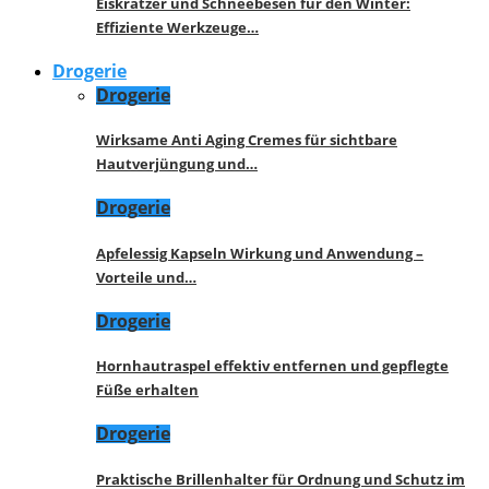
Eiskratzer und Schneebesen für den Winter:
Effiziente Werkzeuge…
Drogerie
Drogerie
Wirksame Anti Aging Cremes für sichtbare
Hautverjüngung und…
Drogerie
Apfelessig Kapseln Wirkung und Anwendung –
Vorteile und…
Drogerie
Hornhautraspel effektiv entfernen und gepflegte
Füße erhalten
Drogerie
Praktische Brillenhalter für Ordnung und Schutz im