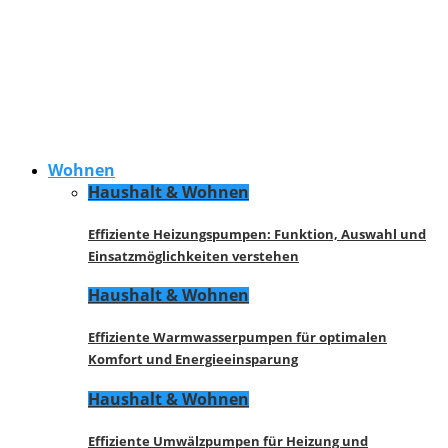
Wohnen
Haushalt & Wohnen
Effiziente Heizungspumpen: Funktion, Auswahl und
Einsatzmöglichkeiten verstehen
Haushalt & Wohnen
Effiziente Warmwasserpumpen für optimalen
Komfort und Energieeinsparung
Haushalt & Wohnen
Effiziente Umwälzpumpen für Heizung und