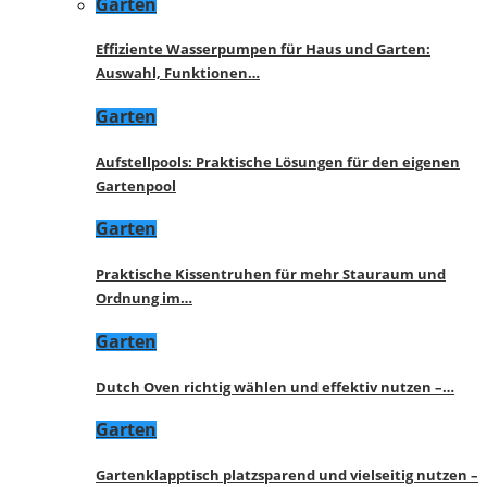
Garten
Effiziente Wasserpumpen für Haus und Garten:
Auswahl, Funktionen…
Garten
Aufstellpools: Praktische Lösungen für den eigenen
Gartenpool
Garten
Praktische Kissentruhen für mehr Stauraum und
Ordnung im…
Garten
Dutch Oven richtig wählen und effektiv nutzen –…
Garten
Gartenklapptisch platzsparend und vielseitig nutzen –