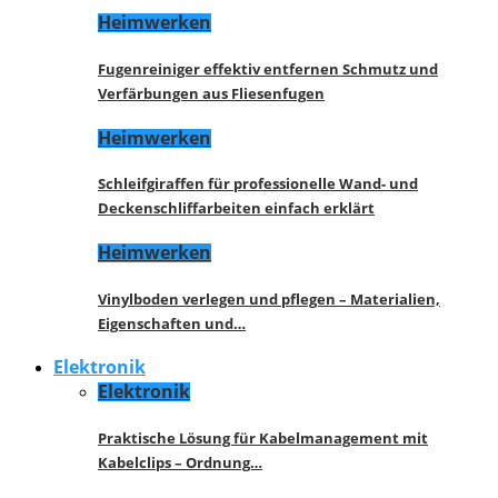
Heimwerken
Fugenreiniger effektiv entfernen Schmutz und
Verfärbungen aus Fliesenfugen
Heimwerken
Schleifgiraffen für professionelle Wand- und
Deckenschliffarbeiten einfach erklärt
Heimwerken
Vinylboden verlegen und pflegen – Materialien,
Eigenschaften und…
Elektronik
Elektronik
Praktische Lösung für Kabelmanagement mit
Kabelclips – Ordnung…