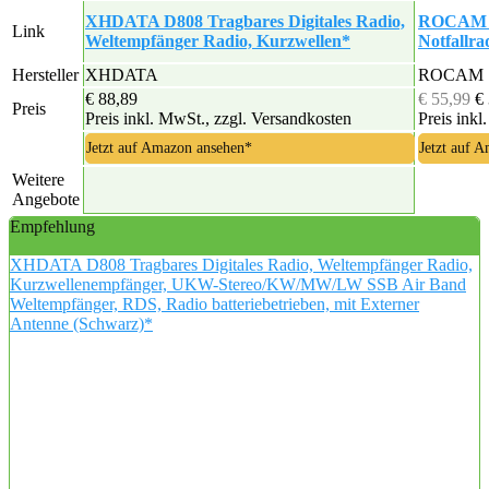
XHDATA D808 Tragbares Digitales Radio,
ROCAM K
Link
Weltempfänger Radio, Kurzwellen*
Notfallr
Hersteller
XHDATA
ROCAM
€ 88,89
€ 55,99
€
Preis
Preis inkl. MwSt., zzgl. Versandkosten
Preis inkl
Jetzt auf Amazon ansehen*
Jetzt auf 
Weitere
Angebote
Empfehlung
XHDATA D808 Tragbares Digitales Radio, Weltempfänger Radio,
Kurzwellenempfänger, UKW-Stereo/KW/MW/LW SSB Air Band
Weltempfänger, RDS, Radio batteriebetrieben, mit Externer
Antenne (Schwarz)*