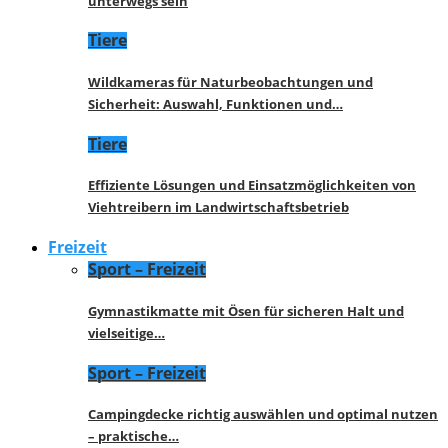
unterwegs sein
Tiere
Wildkameras für Naturbeobachtungen und
Sicherheit: Auswahl, Funktionen und…
Tiere
Effiziente Lösungen und Einsatzmöglichkeiten von
Viehtreibern im Landwirtschaftsbetrieb
Freizeit
Sport – Freizeit
Gymnastikmatte mit Ösen für sicheren Halt und
vielseitige…
Sport – Freizeit
Campingdecke richtig auswählen und optimal nutzen
– praktische…