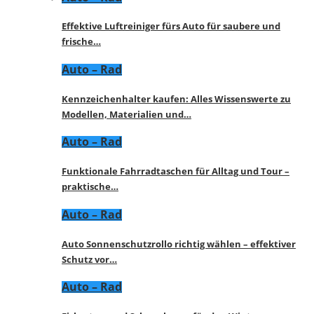
Effektive Luftreiniger fürs Auto für saubere und
frische…
Auto – Rad
Kennzeichenhalter kaufen: Alles Wissenswerte zu
Modellen, Materialien und…
Auto – Rad
Funktionale Fahrradtaschen für Alltag und Tour –
praktische…
Auto – Rad
Auto Sonnenschutzrollo richtig wählen – effektiver
Schutz vor…
Auto – Rad