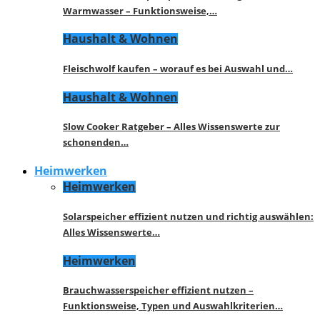
Warmwasser – Funktionsweise,…
Haushalt & Wohnen
Fleischwolf kaufen – worauf es bei Auswahl und…
Haushalt & Wohnen
Slow Cooker Ratgeber – Alles Wissenswerte zur
schonenden…
Heimwerken
Heimwerken
Solarspeicher effizient nutzen und richtig auswählen:
Alles Wissenswerte…
Heimwerken
Brauchwasserspeicher effizient nutzen –
Funktionsweise, Typen und Auswahlkriterien…