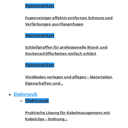
Heimwerken
Fugenreiniger effektiv entfernen Schmutz und
Verfärbungen aus Fliesenfugen
Heimwerken
Schleifgiraffen für professionelle Wand- und
Deckenschliffarbeiten einfach erklärt
Heimwerken
Vinylboden verlegen und pflegen – Materialien,
Eigenschaften und…
Elektronik
Elektronik
Praktische Lösung für Kabelmanagement mit
Kabelclips – Ordnung…