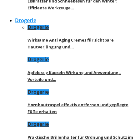
Eiskratzer und Schneebesen für den Winter:
Effiziente Werkzeuge…
Drogerie
Drogerie
Wirksame Anti Aging Cremes für sichtbare
Hautverjüngung und…
Drogerie
Apfelessig Kapseln Wirkung und Anwendung –
Vorteile und…
Drogerie
Hornhautraspel effektiv entfernen und gepflegte
Füße erhalten
Drogerie
Praktische Brillenhalter für Ordnung und Schutz im