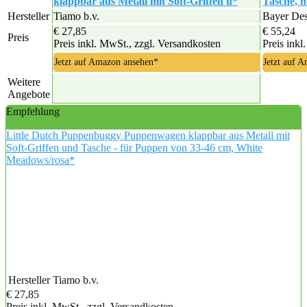
klappbar aus Metall mit Soft-Griffen u*
Tasche, h
Hersteller
Tiamo b.v.
Bayer De
€ 27,85
€ 55,24
Preis
Preis inkl. MwSt., zzgl. Versandkosten
Preis inkl
Jetzt auf Amazon ansehen*
Jetzt auf 
Weitere
Angebote
Empfehlung
Little Dutch Puppenbuggy Puppenwagen klappbar aus Metall mit
Soft-Griffen und Tasche - für Puppen von 33-46 cm, White
Meadows/rosa*
Hersteller
Tiamo b.v.
€ 27,85
Preis inkl. MwSt., zzgl. Versandkosten