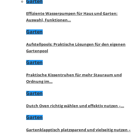
Garten
Effiziente Wasserpumpen für Haus und Garten:
Auswahl, Funktionen…
Garten
Aufstellpools: Praktische Lösungen für den eigenen
Gartenpool
Garten
Praktische Kissentruhen für mehr Stauraum und
Ordnung im…
Garten
Dutch Oven richtig wählen und effektiv nutzen –…
Garten
Gartenklapptisch platzsparend und vielseitig nutzen –