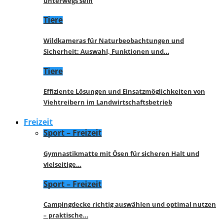
unterwegs sein
Tiere
Wildkameras für Naturbeobachtungen und
Sicherheit: Auswahl, Funktionen und…
Tiere
Effiziente Lösungen und Einsatzmöglichkeiten von
Viehtreibern im Landwirtschaftsbetrieb
Freizeit
Sport – Freizeit
Gymnastikmatte mit Ösen für sicheren Halt und
vielseitige…
Sport – Freizeit
Campingdecke richtig auswählen und optimal nutzen
– praktische…