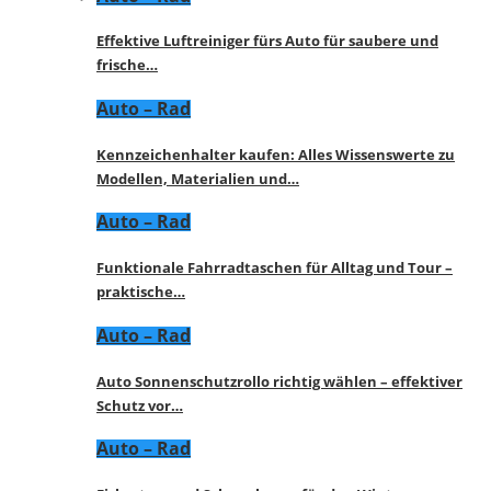
Effektive Luftreiniger fürs Auto für saubere und
frische…
Auto – Rad
Kennzeichenhalter kaufen: Alles Wissenswerte zu
Modellen, Materialien und…
Auto – Rad
Funktionale Fahrradtaschen für Alltag und Tour –
praktische…
Auto – Rad
Auto Sonnenschutzrollo richtig wählen – effektiver
Schutz vor…
Auto – Rad