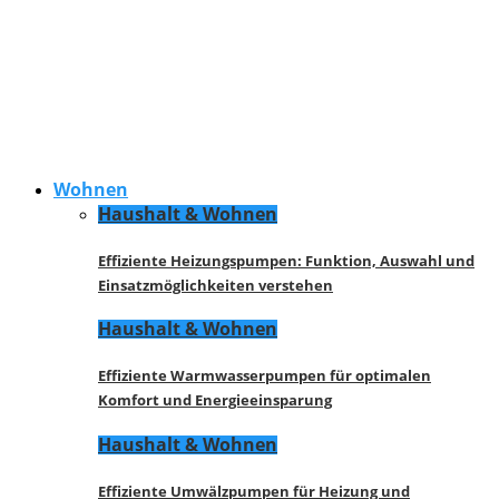
Wohnen
Haushalt & Wohnen
Effiziente Heizungspumpen: Funktion, Auswahl und
Einsatzmöglichkeiten verstehen
Haushalt & Wohnen
Effiziente Warmwasserpumpen für optimalen
Komfort und Energieeinsparung
Haushalt & Wohnen
Effiziente Umwälzpumpen für Heizung und