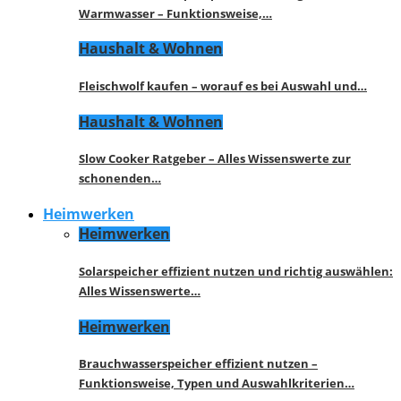
Warmwasser – Funktionsweise,…
Haushalt & Wohnen
Fleischwolf kaufen – worauf es bei Auswahl und…
Haushalt & Wohnen
Slow Cooker Ratgeber – Alles Wissenswerte zur
schonenden…
Heimwerken
Heimwerken
Solarspeicher effizient nutzen und richtig auswählen:
Alles Wissenswerte…
Heimwerken
Brauchwasserspeicher effizient nutzen –
Funktionsweise, Typen und Auswahlkriterien…