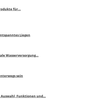
rodukte für…
Entspanntes Liegen
male Wasserversorgung…
unterwegs sein
: Auswahl, Funktionen und…