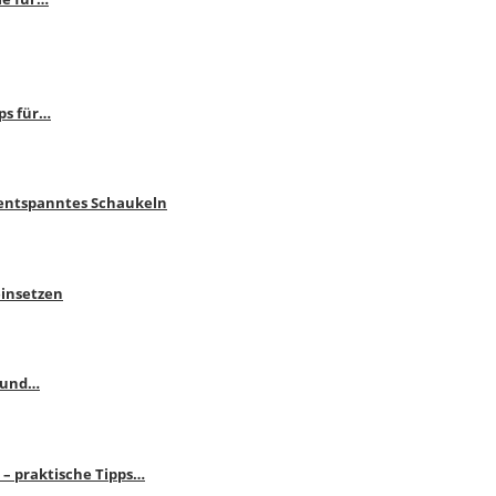
ps für…
 entspanntes Schaukeln
einsetzen
s und…
– praktische Tipps…