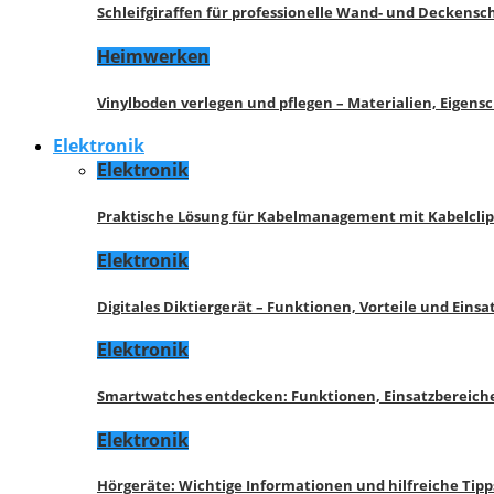
Schleifgiraffen für professionelle Wand- und Deckensch
Heimwerken
Vinylboden verlegen und pflegen – Materialien, Eigen
Elektronik
Elektronik
Praktische Lösung für Kabelmanagement mit Kabelcli
Elektronik
Digitales Diktiergerät – Funktionen, Vorteile und Eins
Elektronik
Smartwatches entdecken: Funktionen, Einsatzbereich
Elektronik
Hörgeräte: Wichtige Informationen und hilfreiche Tipp