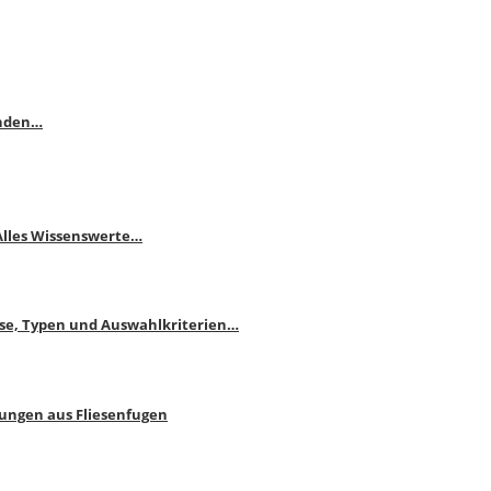
enden…
 Alles Wissenswerte…
ise, Typen und Auswahlkriterien…
bungen aus Fliesenfugen