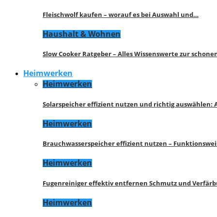
Fleischwolf kaufen – worauf es bei Auswahl und…
Haushalt & Wohnen
Slow Cooker Ratgeber – Alles Wissenswerte zur schon
Heimwerken
Heimwerken
Solarspeicher effizient nutzen und richtig auswählen:
Heimwerken
Brauchwasserspeicher effizient nutzen – Funktionswe
Heimwerken
Fugenreiniger effektiv entfernen Schmutz und Verfär
Heimwerken