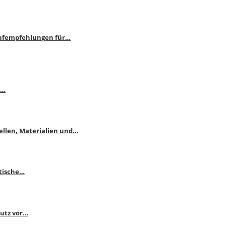
aufempfehlungen für…
e…
ellen, Materialien und…
ktische…
hutz vor…