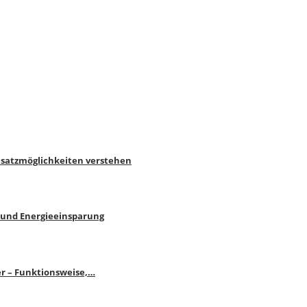
nsatzmöglichkeiten verstehen
 und Energieeinsparung
r – Funktionsweise,…