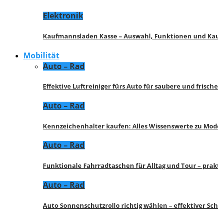
Elektronik
Kaufmannsladen Kasse – Auswahl, Funktionen und K
Mobilität
Auto – Rad
Effektive Luftreiniger fürs Auto für saubere und frisch
Auto – Rad
Kennzeichenhalter kaufen: Alles Wissenswerte zu Mod
Auto – Rad
Funktionale Fahrradtaschen für Alltag und Tour – pra
Auto – Rad
Auto Sonnenschutzrollo richtig wählen – effektiver Sc