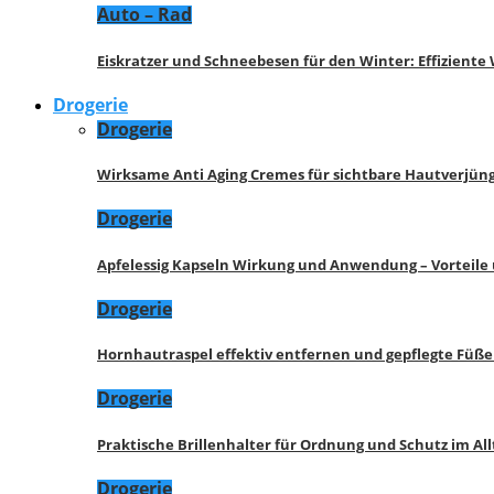
Auto – Rad
Eiskratzer und Schneebesen für den Winter: Effizient
Drogerie
Drogerie
Wirksame Anti Aging Cremes für sichtbare Hautverjü
Drogerie
Apfelessig Kapseln Wirkung und Anwendung – Vorteile
Drogerie
Hornhautraspel effektiv entfernen und gepflegte Füße
Drogerie
Praktische Brillenhalter für Ordnung und Schutz im All
Drogerie