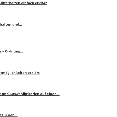
liffarbeiten einfach erklärt
schaften und…
ps – Ordnung…
atzmöglichkeiten erklärt
e und Auswahlkriterien auf einen…
s für den…