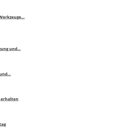
e Werkzeuge…
ngung und…
 und…
 erhalten
tag