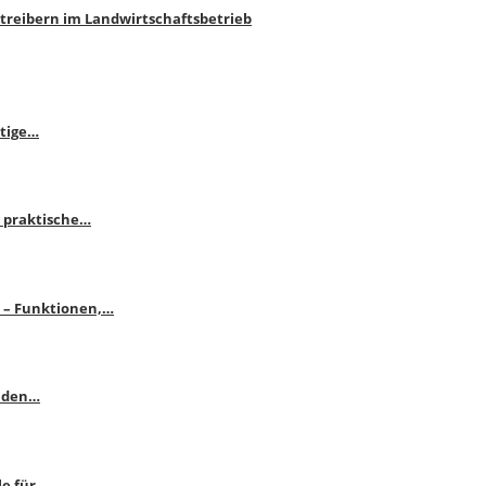
htreibern im Landwirtschaftsbetrieb
itige…
 praktische…
se – Funktionen,…
enden…
le für…