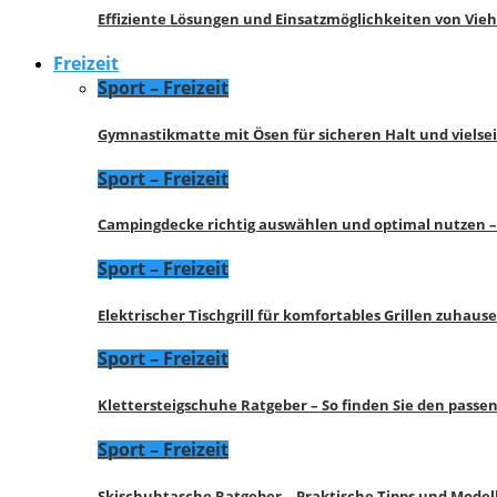
Effiziente Lösungen und Einsatzmöglichkeiten von Vie
Freizeit
Sport – Freizeit
Gymnastikmatte mit Ösen für sicheren Halt und vielse
Sport – Freizeit
Campingdecke richtig auswählen und optimal nutzen –
Sport – Freizeit
Elektrischer Tischgrill für komfortables Grillen zuhau
Sport – Freizeit
Klettersteigschuhe Ratgeber – So finden Sie den pass
Sport – Freizeit
Skischuhtasche Ratgeber – Praktische Tipps und Model