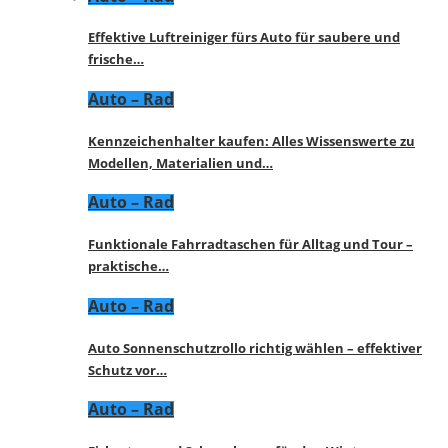
Effektive Luftreiniger fürs Auto für saubere und
frische…
Auto – Rad
Kennzeichenhalter kaufen: Alles Wissenswerte zu
Modellen, Materialien und…
Auto – Rad
Funktionale Fahrradtaschen für Alltag und Tour –
praktische…
Auto – Rad
Auto Sonnenschutzrollo richtig wählen – effektiver
Schutz vor…
Auto – Rad