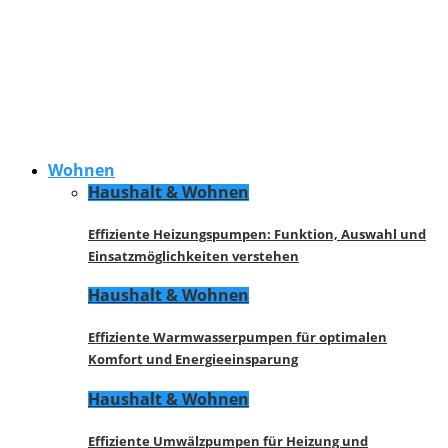
Wohnen
Haushalt & Wohnen
Effiziente Heizungspumpen: Funktion, Auswahl und
Einsatzmöglichkeiten verstehen
Haushalt & Wohnen
Effiziente Warmwasserpumpen für optimalen
Komfort und Energieeinsparung
Haushalt & Wohnen
Effiziente Umwälzpumpen für Heizung und