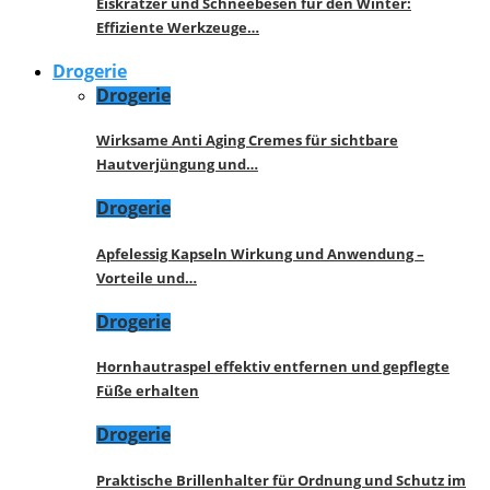
Eiskratzer und Schneebesen für den Winter:
Effiziente Werkzeuge…
Drogerie
Drogerie
Wirksame Anti Aging Cremes für sichtbare
Hautverjüngung und…
Drogerie
Apfelessig Kapseln Wirkung und Anwendung –
Vorteile und…
Drogerie
Hornhautraspel effektiv entfernen und gepflegte
Füße erhalten
Drogerie
Praktische Brillenhalter für Ordnung und Schutz im