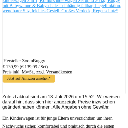
kinderwagen 3 in 1, KombiKinderwagen Set up to 26 kg, Buggy
mit Babywanne & Babyschale – einhändig faltbar, Liegefunktion,
wendbarer Sitz, leichtes Gestell, Großes Verdeck, Regenschutz*
Hersteller
ZoomBuggy
€ 139,99
(€ 139,99 / Set)
Preis inkl. MwSt., zzgl. Versandkosten
Jetzt auf Amazon ansehen*
Zuletzt aktualisiert am 13. Juli 2026 um 15:52 . Wir weisen
darauf hin, dass sich hier angezeigte Preise inzwischen
geändert haben können. Alle Angaben ohne Gewähr.
Ein Kinderwagen ist für junge Eltern unverzichtbar, um ihren
Nachwuchs sicher, komfortabel und praktisch durch die ersten