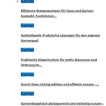
Garten
Effiziente Wasserpumpen für Haus und Garten:
Auswahl, Funktionen…
Garten
Aufstellpools: Praktische Lösungen für den eigenen
Gartenpool
Garten
Praktische Kissentruhen für mehr Stauraum und
Ordnung im…
Garten
Dutch Oven richtig wählen und effektiv nutzen –…
Garten
Gartenklapptisch platzsparend und vielseitig nutzen –