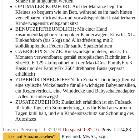
Straße hin umgedreht werden
OPTIMALER KOMFORT: Auf der Matratze liegt Ihr
Kleines so bequem wie im Bett, während es im nach hinten
verstellbaren, rückwärts- und vorwärtsgerichtet installierbaren
Kinderwagensitz entspannt sitzt
BENUTZERFREUNDLICH: Mit einer Hand
zusammenklappbarer kompakter Kinderwagen. Einschl. XL-
Einkaufskorb (bis 5 kg) und Allradfederung mit 2
stoßdämpfenden Federn für sanfte Spazierfahrten
CABRIOFIX S I-SIZE: Rückwärtsgerichteter, bis ca. 15
Monaten verwendbarer, gemäß europäischen Richtlinien i-
Size/ECE 129 - kompatibel mit der Maxi-Cosi FamilyFix 3
Basis und der FamilyFix 360° drehbaren Basis (separat
erhältlich)
ZUBEHÖR INBEGRIFFEN: Im Zelia S Trio inbegriffen ist
eine stylische Wickeltasche für alle wichtigen Babyutensilien,
ein Regenverdeck, eine Winddecke und Babyschalenadapter
- Alles für unterwegs!
ZUSATZZUBEHÖR: Zusätzlich erhältlich ist ein Fußsack
für kalte Tage, ein Sommerbezug, das Ihr Kind an warmen
Tagen kühl hält, und ein Kindersitzschutz zur Schonung des
Autositzes
Unverb. Preisempf.: € 359,99
Du sparst: € 85,16
Preis: € 274,83
Preis inkl. MwSt., zzgl.
Jetzt auf Amazon ansehen*