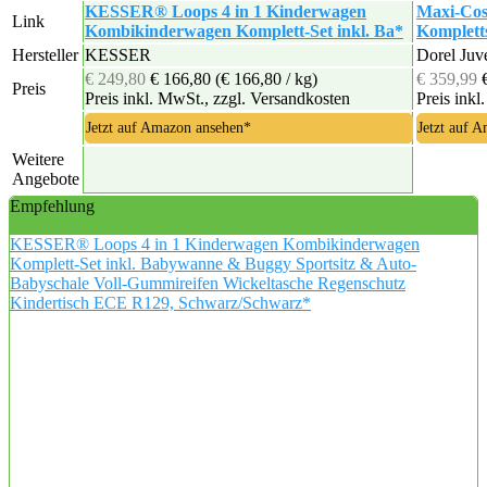
KESSER® Loops 4 in 1 Kinderwagen
Maxi-Cosi
Link
Kombikinderwagen Komplett-Set inkl. Ba*
Kompletts
Hersteller
KESSER
Dorel Juv
€ 249,80
€ 166,80
(€ 166,80 / kg)
€ 359,99
Preis
Preis inkl. MwSt., zzgl. Versandkosten
Preis inkl
Jetzt auf Amazon ansehen*
Jetzt auf 
Weitere
Angebote
Empfehlung
KESSER® Loops 4 in 1 Kinderwagen Kombikinderwagen
Komplett-Set inkl. Babywanne & Buggy Sportsitz & Auto-
Babyschale Voll-Gummireifen Wickeltasche Regenschutz
Kindertisch ECE R129, Schwarz/Schwarz*