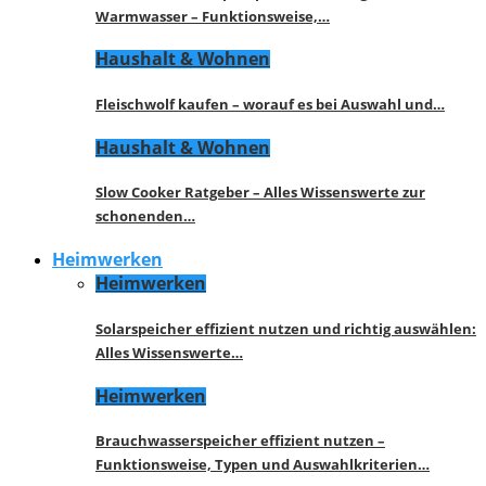
Warmwasser – Funktionsweise,…
Haushalt & Wohnen
Fleischwolf kaufen – worauf es bei Auswahl und…
Haushalt & Wohnen
Slow Cooker Ratgeber – Alles Wissenswerte zur
schonenden…
Heimwerken
Heimwerken
Solarspeicher effizient nutzen und richtig auswählen:
Alles Wissenswerte…
Heimwerken
Brauchwasserspeicher effizient nutzen –
Funktionsweise, Typen und Auswahlkriterien…