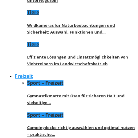
unterwegs sein
Tiere
Wildkameras für Naturbeobachtungen und
Sicherheit: Auswahl, Funktionen und…
Tiere
Effiziente Lösungen und Einsatzmöglichkeiten von
Viehtreibern im Landwirtschaftsbetrieb
Freizeit
Sport – Freizeit
Gymnastikmatte mit Ösen für sicheren Halt und
vielseitige…
Sport – Freizeit
Campingdecke richtig auswählen und optimal nutzen
– praktische…