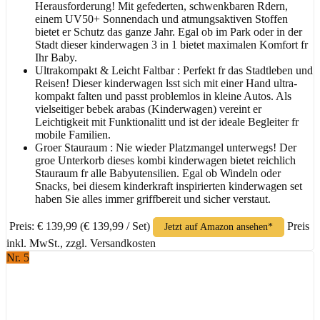
Herausforderung! Mit gefederten, schwenkbaren Rdern,
einem UV50+ Sonnendach und atmungsaktiven Stoffen
bietet er Schutz das ganze Jahr. Egal ob im Park oder in der
Stadt dieser kinderwagen 3 in 1 bietet maximalen Komfort fr
Ihr Baby.
Ultrakompakt & Leicht Faltbar : Perfekt fr das Stadtleben und
Reisen! Dieser kinderwagen lsst sich mit einer Hand ultra-
kompakt falten und passt problemlos in kleine Autos. Als
vielseitiger bebek arabas (Kinderwagen) vereint er
Leichtigkeit mit Funktionalitt und ist der ideale Begleiter fr
mobile Familien.
Groer Stauraum : Nie wieder Platzmangel unterwegs! Der
groe Unterkorb dieses kombi kinderwagen bietet reichlich
Stauraum fr alle Babyutensilien. Egal ob Windeln oder
Snacks, bei diesem kinderkraft inspirierten kinderwagen set
haben Sie alles immer griffbereit und sicher verstaut.
Preis: € 139,99
(€ 139,99 / Set)
Preis
Jetzt auf Amazon ansehen*
inkl. MwSt., zzgl. Versandkosten
Nr. 5