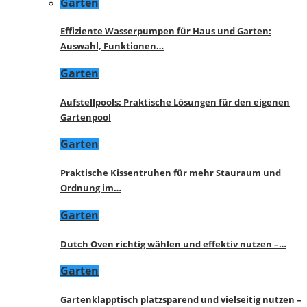
Garten
Effiziente Wasserpumpen für Haus und Garten:
Auswahl, Funktionen…
Garten
Aufstellpools: Praktische Lösungen für den eigenen
Gartenpool
Garten
Praktische Kissentruhen für mehr Stauraum und
Ordnung im…
Garten
Dutch Oven richtig wählen und effektiv nutzen –…
Garten
Gartenklapptisch platzsparend und vielseitig nutzen –