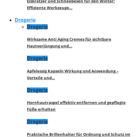
Eiskratzer und Schneebesen für den Winter:
Effiziente Werkzeuge…
Drogerie
Drogerie
Wirksame Anti Aging Cremes für sichtbare
Hautverjüngung und…
Drogerie
Apfelessig Kapseln Wirkung und Anwendung –
Vorteile und…
Drogerie
Hornhautraspel effektiv entfernen und gepflegte
Füße erhalten
Drogerie
Praktische Brillenhalter für Ordnung und Schutz im