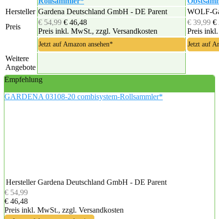
Rollsammler*
Obstsam
Hersteller
Gardena Deutschland GmbH - DE Parent
WOLF-Ga
€ 54,99
€ 46,48
€ 39,99
€
Preis
Preis inkl. MwSt., zzgl. Versandkosten
Preis inkl
Jetzt auf Amazon ansehen*
Jetzt auf 
Weitere
Angebote
Empfehlung
GARDENA 03108-20 combisystem-Rollsammler*
Hersteller
Gardena Deutschland GmbH - DE Parent
€ 54,99
€ 46,48
Preis inkl. MwSt., zzgl. Versandkosten