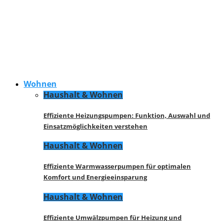
Wohnen
Haushalt & Wohnen
Effiziente Heizungspumpen: Funktion, Auswahl und
Einsatzmöglichkeiten verstehen
Haushalt & Wohnen
Effiziente Warmwasserpumpen für optimalen
Komfort und Energieeinsparung
Haushalt & Wohnen
Effiziente Umwälzpumpen für Heizung und