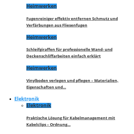
Heimwerken
Fugenreiniger effektiv entfernen Schmutz und
Verfärbungen aus Fliesenfugen
Heimwerken
Schleifgiraffen für professionelle Wand- und
Deckenschliffarbeiten einfach erklärt
Heimwerken
Vinylboden verlegen und pflegen – Materialien,
Eigenschaften und…
Elektronik
Elektronik
Praktische Lösung für Kabelmanagement mit
Kabelclips – Ordnung…