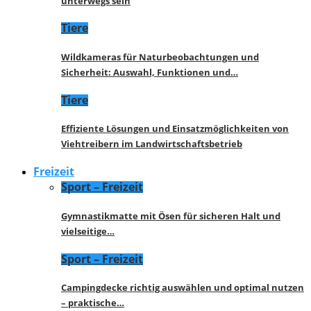
unterwegs sein
Tiere
Wildkameras für Naturbeobachtungen und
Sicherheit: Auswahl, Funktionen und…
Tiere
Effiziente Lösungen und Einsatzmöglichkeiten von
Viehtreibern im Landwirtschaftsbetrieb
Freizeit
Sport – Freizeit
Gymnastikmatte mit Ösen für sicheren Halt und
vielseitige…
Sport – Freizeit
Campingdecke richtig auswählen und optimal nutzen
– praktische…