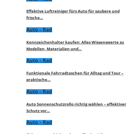
Effektive Luftreiniger fürs Auto für saubere und
frische…
Auto – Rad
Kennzeichenhalter kaufen: Alles Wissenswerte zu
Modellen, Materialien und…
Auto – Rad
Funktionale Fahrradtaschen für Alltag und Tour –
praktische…
Auto – Rad
Auto Sonnenschutzrollo richtig wählen – effektiver
Schutz vor…
Auto – Rad