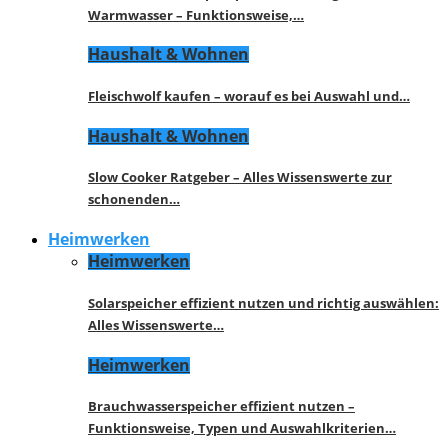
Warmwasser – Funktionsweise,…
Haushalt & Wohnen
Fleischwolf kaufen – worauf es bei Auswahl und…
Haushalt & Wohnen
Slow Cooker Ratgeber – Alles Wissenswerte zur
schonenden…
Heimwerken
Heimwerken
Solarspeicher effizient nutzen und richtig auswählen:
Alles Wissenswerte…
Heimwerken
Brauchwasserspeicher effizient nutzen –
Funktionsweise, Typen und Auswahlkriterien…