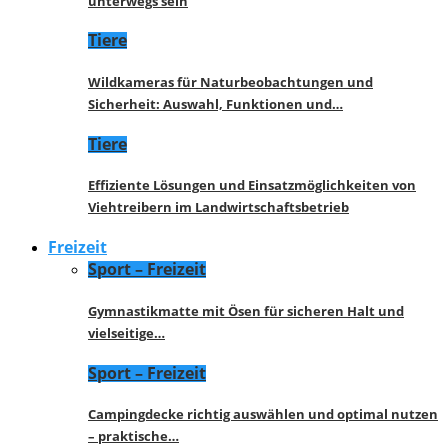
unterwegs sein
Tiere
Wildkameras für Naturbeobachtungen und
Sicherheit: Auswahl, Funktionen und…
Tiere
Effiziente Lösungen und Einsatzmöglichkeiten von
Viehtreibern im Landwirtschaftsbetrieb
Freizeit
Sport – Freizeit
Gymnastikmatte mit Ösen für sicheren Halt und
vielseitige…
Sport – Freizeit
Campingdecke richtig auswählen und optimal nutzen
– praktische…