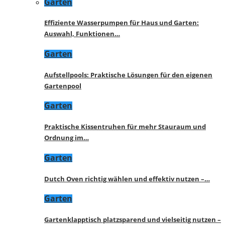
Garten
Effiziente Wasserpumpen für Haus und Garten:
Auswahl, Funktionen…
Garten
Aufstellpools: Praktische Lösungen für den eigenen
Gartenpool
Garten
Praktische Kissentruhen für mehr Stauraum und
Ordnung im…
Garten
Dutch Oven richtig wählen und effektiv nutzen –…
Garten
Gartenklapptisch platzsparend und vielseitig nutzen –