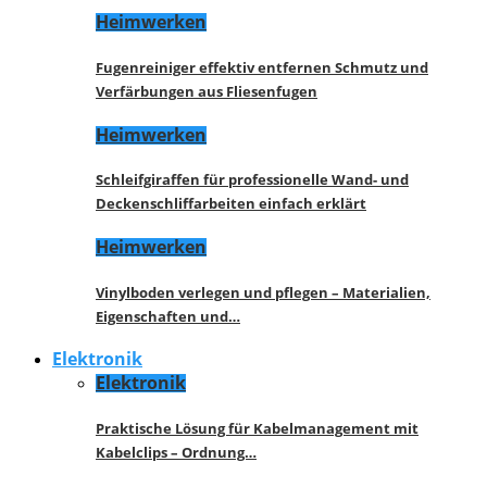
Heimwerken
Fugenreiniger effektiv entfernen Schmutz und
Verfärbungen aus Fliesenfugen
Heimwerken
Schleifgiraffen für professionelle Wand- und
Deckenschliffarbeiten einfach erklärt
Heimwerken
Vinylboden verlegen und pflegen – Materialien,
Eigenschaften und…
Elektronik
Elektronik
Praktische Lösung für Kabelmanagement mit
Kabelclips – Ordnung…