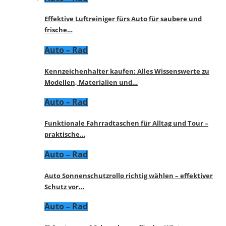
Effektive Luftreiniger fürs Auto für saubere und
frische…
Auto – Rad
Kennzeichenhalter kaufen: Alles Wissenswerte zu
Modellen, Materialien und…
Auto – Rad
Funktionale Fahrradtaschen für Alltag und Tour –
praktische…
Auto – Rad
Auto Sonnenschutzrollo richtig wählen – effektiver
Schutz vor…
Auto – Rad