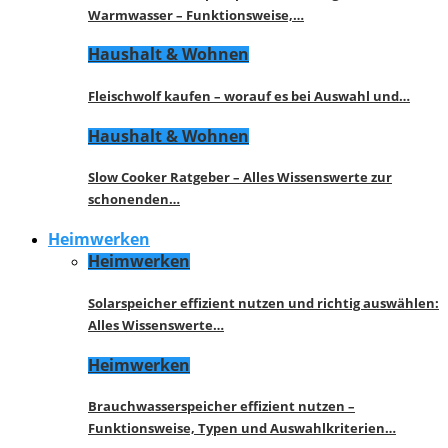
Warmwasser – Funktionsweise,…
Haushalt & Wohnen
Fleischwolf kaufen – worauf es bei Auswahl und…
Haushalt & Wohnen
Slow Cooker Ratgeber – Alles Wissenswerte zur
schonenden…
Heimwerken
Heimwerken
Solarspeicher effizient nutzen und richtig auswählen:
Alles Wissenswerte…
Heimwerken
Brauchwasserspeicher effizient nutzen –
Funktionsweise, Typen und Auswahlkriterien…