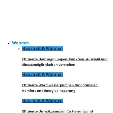
Wohnen
Haushalt & Wohnen
Effiziente Heizungspumpen: Funktion, Auswahl und
Einsatzmöglichkeiten verstehen
Haushalt & Wohnen
Effiziente Warmwasserpumpen für optimalen
Komfort und Energieeinsparung
Haushalt & Wohnen
Effiziente Umwälzpumpen für Heizung und