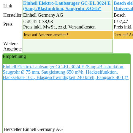
Einhell Elektro-Laubsauger GC-EL 3024 E
Bosch el
Link
(Saug-/Blasfunktion, Saugrohr &Osla*
Universa
Hersteller
Einhell Germany AG
Bosch
€ 49,95
€ 38,98
€ 97,47
Preis
Preis inkl. MwSt., zzgl. Versandkosten
Preis inkl
Jetzt auf Amazon ansehen*
Jetzt auf 
Weitere
Angebote
Empfehlung
Einhell Elektro-Laubsauger GC-EL 3024 E (Saug-/Blasfunktion,
Saugrohr Ø 75 mm, Saugleistung 650 m³/h, Häckselfunktion,
Häckselrate 10:1, Blasgeschwindigkeit 240 km/h, Fangsack 40 L)*
Hersteller
Einhell Germany AG