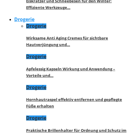
Eiskratzer und Schneebesen für den Winter:
Effiziente Werkzeuge…
Drogerie
Drogerie
Wirksame Anti Aging Cremes für sichtbare
Hautverjüngung und…
Drogerie
Apfelessig Kapseln Wirkung und Anwendung –
Vorteile und…
Drogerie
Hornhautraspel effektiv entfernen und gepflegte
Füße erhalten
Drogerie
Praktische Brillenhalter für Ordnung und Schutz im