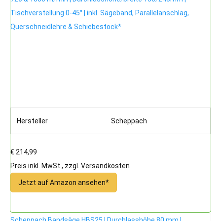
Tischverstellung 0-45° | inkl. Sägeband, Parallelanschlag,
Querschneidlehre & Schiebestock*
Hersteller
Scheppach
€ 214,99
Preis inkl. MwSt., zzgl. Versandkosten
Jetzt auf Amazon ansehen*
Scheppach Bandsäge HBS25 | Durchlasshöhe 80 mm |