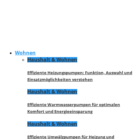
Wohnen
Haushalt & Wohnen
Effiziente Heizungspumpen: Funktion, Auswahl und
Einsatzmöglichkeiten verstehen
Haushalt & Wohnen
Effiziente Warmwasserpumpen für optimalen
Komfort und Energieeinsparung
Haushalt & Wohnen
Effiziente Umwälzpumpen für Heizung und