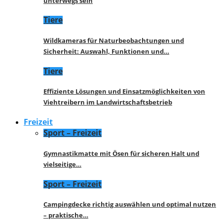
unterwegs sein
Tiere
Wildkameras für Naturbeobachtungen und
Sicherheit: Auswahl, Funktionen und…
Tiere
Effiziente Lösungen und Einsatzmöglichkeiten von
Viehtreibern im Landwirtschaftsbetrieb
Freizeit
Sport – Freizeit
Gymnastikmatte mit Ösen für sicheren Halt und
vielseitige…
Sport – Freizeit
Campingdecke richtig auswählen und optimal nutzen
– praktische…