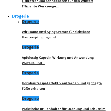
Eiskratzer und Schneebesen für den Winter:
Effiziente Werkzeuge…
Drogerie
Drogerie
Wirksame Anti Aging Cremes für sichtbare
Hautverjüngung und…
Drogerie
Apfelessig Kapseln Wirkung und Anwendung –
Vorteile und…
Drogerie
Hornhautraspel effektiv entfernen und gepflegte
Füße erhalten
Drogerie
Praktische Brillenhalter für Ordnung und Schutz im