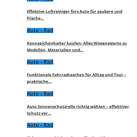
Effektive Luftreiniger fürs Auto für saubere und
frische…
Auto – Rad
Kennzeichenhalter kaufen: Alles Wissenswerte zu
Modellen, Materialien und…
Auto – Rad
Funktionale Fahrradtaschen für Alltag und Tour –
praktische…
Auto – Rad
Auto Sonnenschutzrollo richtig wählen – effektiver
Schutz vor…
Auto – Rad