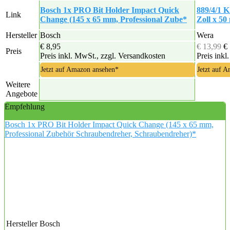
Bosch 1x PRO Bit Holder Impact Quick
889/4/1 K
Link
Change (145 x 65 mm, Professional Zube*
Zoll x 50
Hersteller
Bosch
Wera
€ 8,95
€ 13,99
€
Preis
Preis inkl. MwSt., zzgl. Versandkosten
Preis inkl
Jetzt auf Amazon ansehen*
Jetzt auf 
Weitere
Angebote
Empfehlung
Bosch 1x PRO Bit Holder Impact Quick Change (145 x 65 mm,
Professional Zubehör Schraubendreher, Schraubendreher)*
Hersteller
Bosch