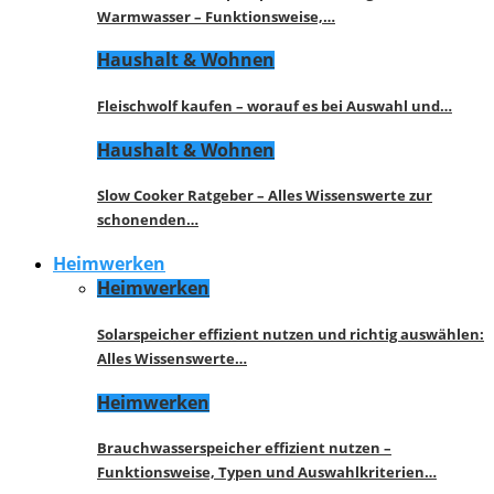
Warmwasser – Funktionsweise,…
Haushalt & Wohnen
Fleischwolf kaufen – worauf es bei Auswahl und…
Haushalt & Wohnen
Slow Cooker Ratgeber – Alles Wissenswerte zur
schonenden…
Heimwerken
Heimwerken
Solarspeicher effizient nutzen und richtig auswählen:
Alles Wissenswerte…
Heimwerken
Brauchwasserspeicher effizient nutzen –
Funktionsweise, Typen und Auswahlkriterien…