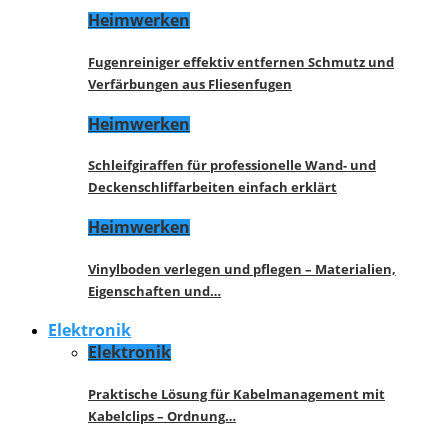
Heimwerken
Fugenreiniger effektiv entfernen Schmutz und
Verfärbungen aus Fliesenfugen
Heimwerken
Schleifgiraffen für professionelle Wand- und
Deckenschliffarbeiten einfach erklärt
Heimwerken
Vinylboden verlegen und pflegen – Materialien,
Eigenschaften und…
Elektronik
Elektronik
Praktische Lösung für Kabelmanagement mit
Kabelclips – Ordnung…