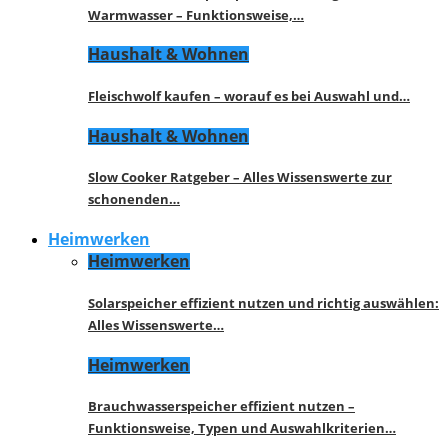
Warmwasser – Funktionsweise,…
Haushalt & Wohnen
Fleischwolf kaufen – worauf es bei Auswahl und…
Haushalt & Wohnen
Slow Cooker Ratgeber – Alles Wissenswerte zur
schonenden…
Heimwerken
Heimwerken
Solarspeicher effizient nutzen und richtig auswählen:
Alles Wissenswerte…
Heimwerken
Brauchwasserspeicher effizient nutzen –
Funktionsweise, Typen und Auswahlkriterien…