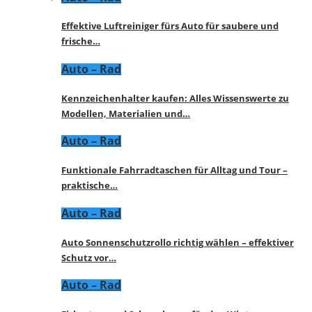
Effektive Luftreiniger fürs Auto für saubere und
frische…
Auto – Rad
Kennzeichenhalter kaufen: Alles Wissenswerte zu
Modellen, Materialien und…
Auto – Rad
Funktionale Fahrradtaschen für Alltag und Tour –
praktische…
Auto – Rad
Auto Sonnenschutzrollo richtig wählen – effektiver
Schutz vor…
Auto – Rad