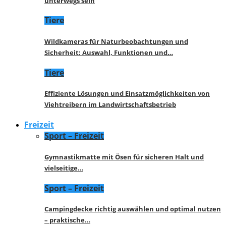
unterwegs sein
Tiere
Wildkameras für Naturbeobachtungen und
Sicherheit: Auswahl, Funktionen und…
Tiere
Effiziente Lösungen und Einsatzmöglichkeiten von
Viehtreibern im Landwirtschaftsbetrieb
Freizeit
Sport – Freizeit
Gymnastikmatte mit Ösen für sicheren Halt und
vielseitige…
Sport – Freizeit
Campingdecke richtig auswählen und optimal nutzen
– praktische…