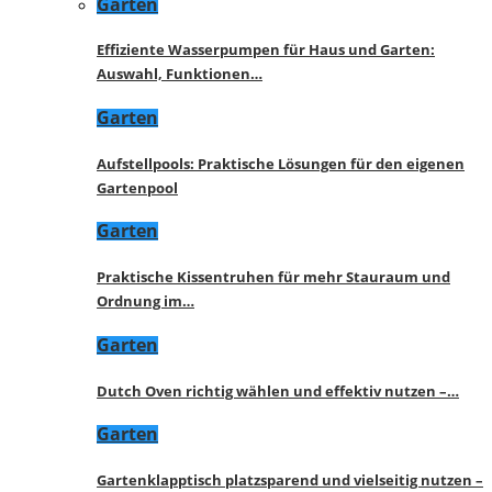
Garten
Effiziente Wasserpumpen für Haus und Garten:
Auswahl, Funktionen…
Garten
Aufstellpools: Praktische Lösungen für den eigenen
Gartenpool
Garten
Praktische Kissentruhen für mehr Stauraum und
Ordnung im…
Garten
Dutch Oven richtig wählen und effektiv nutzen –…
Garten
Gartenklapptisch platzsparend und vielseitig nutzen –