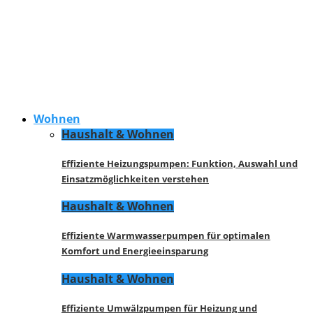
Wohnen
Haushalt & Wohnen
Effiziente Heizungspumpen: Funktion, Auswahl und
Einsatzmöglichkeiten verstehen
Haushalt & Wohnen
Effiziente Warmwasserpumpen für optimalen
Komfort und Energieeinsparung
Haushalt & Wohnen
Effiziente Umwälzpumpen für Heizung und