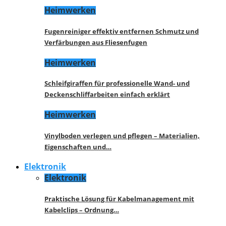
Heimwerken
Fugenreiniger effektiv entfernen Schmutz und
Verfärbungen aus Fliesenfugen
Heimwerken
Schleifgiraffen für professionelle Wand- und
Deckenschliffarbeiten einfach erklärt
Heimwerken
Vinylboden verlegen und pflegen – Materialien,
Eigenschaften und…
Elektronik
Elektronik
Praktische Lösung für Kabelmanagement mit
Kabelclips – Ordnung…