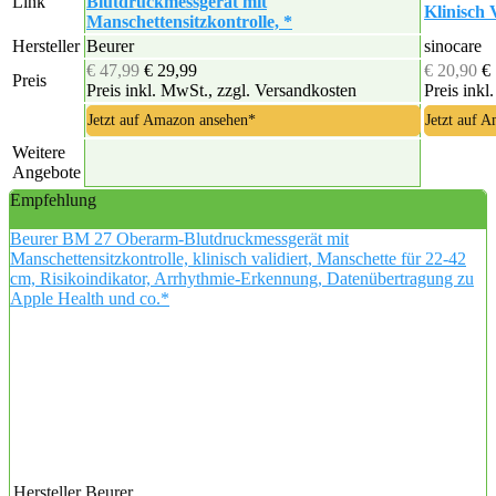
Link
Blutdruckmessgerät mit
Klinisch 
Manschettensitzkontrolle, *
Hersteller
Beurer
sinocare
€ 47,99
€ 29,99
€ 20,90
€
Preis
Preis inkl. MwSt., zzgl. Versandkosten
Preis inkl
Jetzt auf Amazon ansehen*
Jetzt auf 
Weitere
Angebote
Empfehlung
Beurer BM 27 Oberarm-Blutdruckmessgerät mit
Manschettensitzkontrolle, klinisch validiert, Manschette für 22-42
cm, Risikoindikator, Arrhythmie-Erkennung, Datenübertragung zu
Apple Health und co.*
Hersteller
Beurer