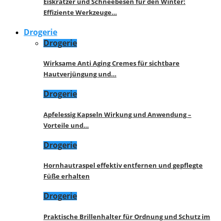
Eiskratzer und Schneebesen für den Winter:
Effiziente Werkzeuge…
Drogerie
Drogerie
Wirksame Anti Aging Cremes für sichtbare
Hautverjüngung und…
Drogerie
Apfelessig Kapseln Wirkung und Anwendung –
Vorteile und…
Drogerie
Hornhautraspel effektiv entfernen und gepflegte
Füße erhalten
Drogerie
Praktische Brillenhalter für Ordnung und Schutz im